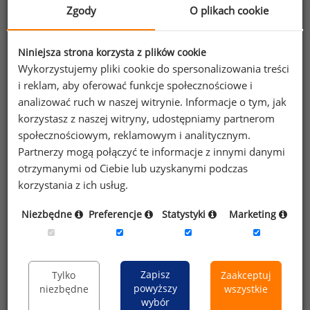
Zgody
O plikach cookie
O raporcie
Struktura raportu
Niniejsza strona korzysta z plików cookie
Wykorzystujemy pliki cookie do spersonalizowania treści
Warunki korzystania z Raportu Płacowego
i reklam, aby oferować funkcje społecznościowe i
analizować ruch w naszej witrynie. Informacje o tym, jak
korzystasz z naszej witryny, udostępniamy partnerom
Opcje zakupu
społecznościowym, reklamowym i analitycznym.
Partnerzy mogą połączyć te informacje z innymi danymi
otrzymanymi od Ciebie lub uzyskanymi podczas
1 000 PLN + 23% VAT
korzystania z ich usług.
Niezbędne
Preferencje
Statystyki
Marketing
Kup teraz
Zapisz
Tylko
Zaakceptuj
Potrzebujesz więcej informacji?
powyższy
niezbędne
wszystkie
wybór
Dział analiz wynagrodzeń odpowie na Twoje pytania