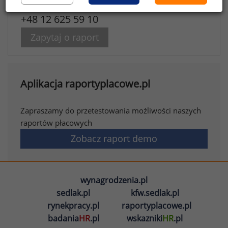
+48 12 625 59 10
Zapytaj o raport
Aplikacja raportyplacowe.pl
Zapraszamy do przetestowania możliwości naszych
raportów płacowych
Zobacz raport demo
wynagrodzenia.pl
sedlak.pl
kfw.sedlak.pl
rynekpracy.pl
raportyplacowe.pl
badania
HR
.pl
wskazniki
HR
.pl