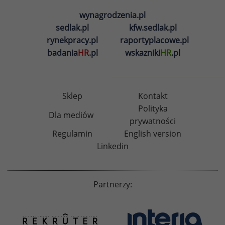
wynagrodzenia.pl
sedlak.pl
kfw.sedlak.pl
rynekpracy.pl
raportyplacowe.pl
badania
HR
.pl
wskazniki
HR
.pl
Sklep
Kontakt
Polityka
Dla mediów
prywatności
Regulamin
English version
Linkedin
Partnerzy: