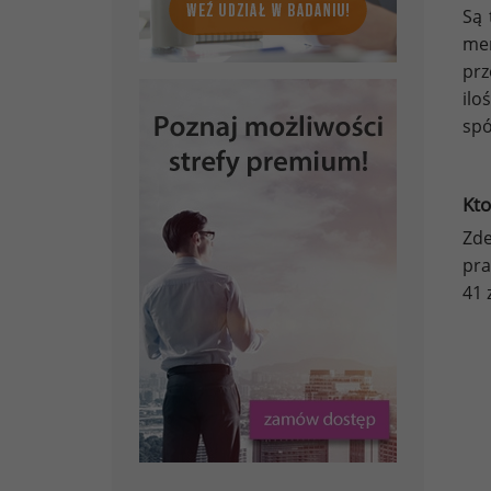
Są 
men
prz
ilo
spó
Kto
Zd
pra
41 