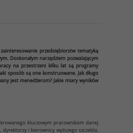
zainteresowanie przedsiębiorstw tematyką
owym. Doskonałym narzędziem pozwalającym
acy na przestrzeni kilku lat są programy
aki sposób są one konstruowane. Jak długo
ywany jest menedżerom? Jakie miary wyników
ferowanego kluczowym pracownikom danej
 dyrektorzy i kierownicy wyższego szczebla.