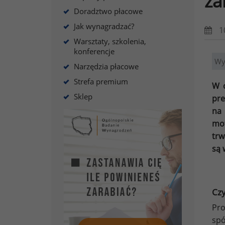
za
Doradztwo płacowe
Jak wynagradzać?
1
Warsztaty, szkolenia,
konferencje
Wy
Narzędzia płacowe
Strefa premium
W o
Sklep
pre
na 
mot
trw
są 
Cz
Pr
spó