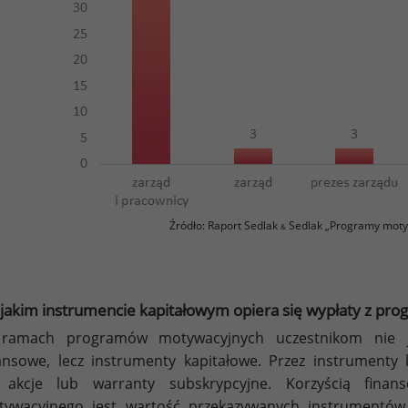
Źródło: Raport Sedlak
Sedlak „Programy moty
&
jakim instrumencie kapitałowym opiera się wypłaty z p
ramach programów motywacyjnych uczestnikom nie je
ansowe, lecz instrumenty kapitałowe. Przez instrumenty 
 akcje lub warranty subskrypcyjne. Korzyścią fin
ywacyjnego jest wartość przekazywanych instrumentów. 