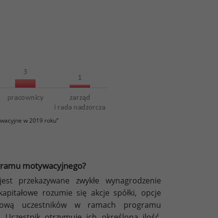
wacyjne w 2019 roku”
rogramu motywacyjnego?
st przekazywane zwykłe wynagrodzenie
kapitałowe rozumie się akcje spółki, opcje
ansową uczestników w ramach programu
Uczestnik otrzymuje ich określoną ilość,