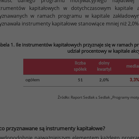
elkość danego programu motywacyjnego najłatwiej o
strumentów kapitałowych w dotychczasowym kapitale 
zyznawanych w ramach programu w kapitale zakładowym 
yznawała instrumenty kapitałowe stanowiące mniej niż 2,0% k
bela 1. Ile instrumentów kapitałowych przyznaje się w ramach 
udział procentowy w kapitale akc
liczba
dolny
media
spółek
kwartyl
ogółem
51
2,0%
3,3
Źródło: Raport Sedlak
Sedlak „Programy moty
&
co przyznawane są instrumenty kapitałowe?
wdopodobnie najważniejszym elementem każdego program