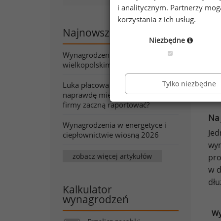
i analitycznym. Partnerzy mo
korzystania z ich usług.
Najnowsze artykuły
Niezbędne
Wynagrodzenia w województwie
wielkopolskim wiosną 2026
Tylko niezbędne
Luka płacowa pod lupą. Co
naprawdę mierzy wskaźnik, który
firmy zaczną raportować?
Na 
Wynagrodzenia w energetyce i
Jed
ciepłownictwie wiosną 2026
wyn
zobacz więcej artykułów
pr
w d
dłu
Kalkulator
wynagrodzeń
Wy