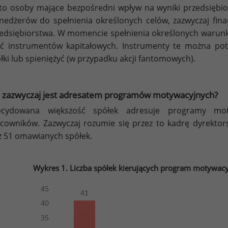
to osoby mające bezpośredni wpływ na wyniki przedsięb
edżerów do spełnienia określonych celów, zazwyczaj fina
edsiębiorstwa. W momencie spełnienia określonych warun
ść instrumentów kapitałowych. Instrumenty te można pot
łki lub spieniężyć (w przypadku akcji fantomowych).
 zazwyczaj jest adresatem programów motywacyjnych?
ecydowana większość spółek adresuje programy mot
cowników. Zazwyczaj rozumie się przez to kadrę dyrektorsk
z 51 omawianych spółek.
Wykres 1. Liczba spółek kierujących program motywacy