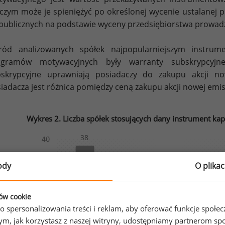
czym może je spieniężyć po określonej wycenie ustalanej p
publicznych na podstawie wyceny przedsiębiorstwa prowadz
ród analizowanych spółek najpopularniejszym instru
ogramów motywacyjnych były warranty subskrypcyjn
skrypcyjne uprawniają posiadaczy do zakupu akcji no
iadacza jest różnica pomiędzy ceną zakupu akcji nowej emis
Wykres 2. Liczba spółek stosujących dany instrument k
ody
O plika
ków cookie
o spersonalizowania treści i reklam, aby oferować funkcje społe
o tym, jak korzystasz z naszej witryny, udostępniamy partnerom