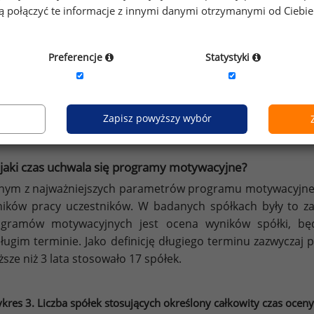
gą połączyć te informacje z innymi danymi otrzymanymi od Ciebi
Preferencje
Statystyki
Źródło: Raport Sedlak
Sedlak „Programy moty
&
Zapisz powyższy wybór
jaki czas uchwala się programy motywacyjne?
nym z najważniejszych parametrów programu motywacyjnego
ików pracy uczestników. W badanych spółkach były to za
ogramów motywacyjnych jest ocena wyników spółki, b
ługim terminie. Jako definicję długiego terminu zazwyczaj 
ższe niż 3 lata stosowało 17 spółek.
kres 3. Liczba spółek stosujących określony całkowity czas o