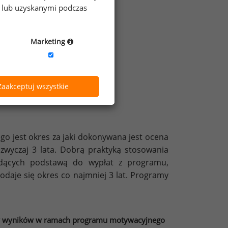
e lub uzyskanymi podczas
Marketing
wacyjne w 2019 roku”
Zaakceptuj wszystkie
 jest okres za jaki dokonywana jest ocena
zwyczaj 3 lata. Dobrą praktyką stosowania
ędących podstawą do wypłat z programu,
podaje się okres co najmniej 3 lat. Programy
ceny wyników w ramach programu motywacyjnego