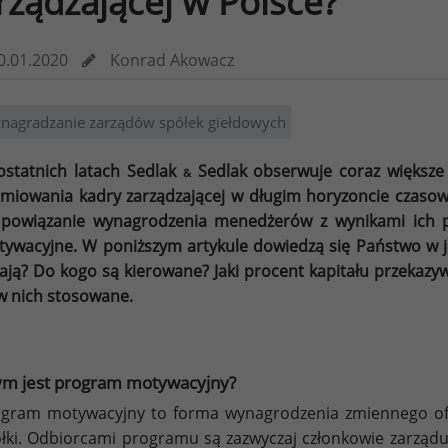
rządzającej w Polsce?
0.01.2020
Konrad Akowacz
nagradzanie zarządów spółek giełdowych
statnich latach Sedlak
Sedlak obserwuje coraz większe 
&
miowania kadry zarządzającej w długim horyzoncie czas
powiązanie wynagrodzenia menedżerów z wynikami ich pr
ywacyjne. W poniższym artykule dowiedzą się Państwo w j
ają? Do kogo są kierowane? Jaki procent kapitału przekaz
w nich stosowane.
ym jest program motywacyjny?
ogram motywacyjny to forma wynagrodzenia zmiennego o
łki. Odbiorcami programu są zazwyczaj członkowie zarządu,