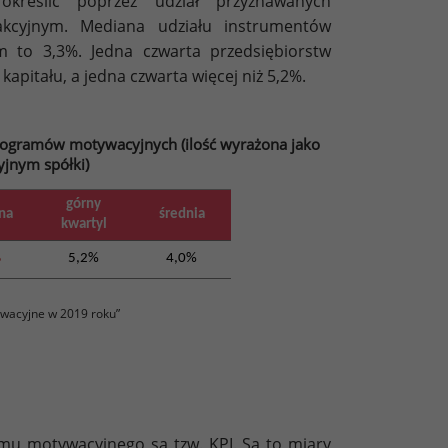
kreślić poprzez udział przyznawanych
akcyjnym. Mediana udziału instrumentów
to 3,3%. Jedna czwarta przedsiębiorstw
apitału, a jedna czwarta więcej niż 5,2%.
programów motywacyjnych (ilość wyrażona jako
yjnym spółki)
górny
na
średnia
kwartyl
%
5,2%
4,0%
wacyjne w 2019 roku”
u motywacyjnego są tzw. KPI. Są to miary