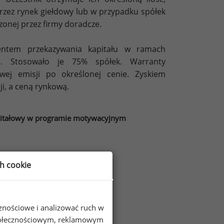
rzez rynek giełdowy lub w przypadku spółek
onej przez firmy doradcze.
mentem przekazywania kapitału w ramach
e. Stosowało je 75% spółek. Warranty
wej emisji po określonej cenie. Zyskiem
ji, a ceną rynkową.
apitałowy w programie motywacyjnym
ch cookie
cznościowe i analizować ruch w
 społecznościowym, reklamowym