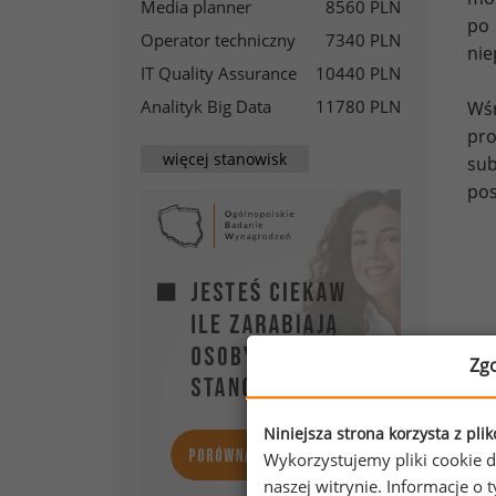
Media planner
8560 PLN
po 
Operator techniczny
7340 PLN
nie
IT Quality Assurance
10440 PLN
Analityk Big Data
11780 PLN
Wś
pr
więcej stanowisk
sub
pos
Zg
Niniejsza strona korzysta z pli
Wykorzystujemy pliki cookie d
naszej witrynie. Informacje 