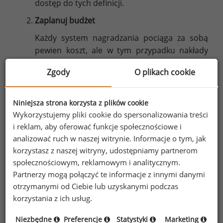
dostęp do tych definicji.
Zaplanuj budżet
Każdy system nagradzania pociąga za sobą
pewien koszt, ale w tym przypadku nakłady
nie musza być duże. W celu ich zmniejszenia
Zgody
O plikach cookie
można wprowadzić również przekazywanie
wyrazów uznania poprzez wysyłanie
wiadomości w intranecie czy kartki
Niniejsza strona korzysta z plików cookie
z podziękowaniami.
Wykorzystujemy pliki cookie do spersonalizowania treści
i reklam, aby oferować funkcje społecznościowe i
Dobierz odpowiednie nagrody
analizować ruch w naszej witrynie. Informacje o tym, jak
Stosowane bodźce motywacyjne mogą mieć
korzystasz z naszej witryny, udostępniamy partnerom
formę: pieniężną, rzeczową lub symboliczną.
społecznościowym, reklamowym i analitycznym.
Dobrym pomysłem jest stworzenie
Partnerzy mogą połączyć te informacje z innymi danymi
parostopniowego systemu nagród i reguł
otrzymanymi od Ciebie lub uzyskanymi podczas
ich przyznawania. Poniżej przykład takich
korzystania z ich usług.
bodźców:
Niezbędne
Preferencje
Statystyki
Marketing