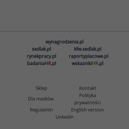
wynagrodzenia.pl
sedlak.pl
kfw.sedlak.pl
rynekpracy.pl
raportyplacowe.pl
badania
HR
.pl
wskazniki
HR
.pl
Sklep
Kontakt
Polityka
Dla mediów
prywatności
Regulamin
English version
Linkedin