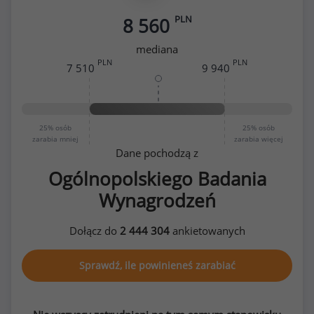
PLN
8 560
mediana
PLN
PLN
7 510
9 940
25%
osób
25%
osób
zarabia mniej
zarabia więcej
Dane pochodzą z
Ogólnopolskiego Badania
Wynagrodzeń
Dołącz do
2 444 304
ankietowanych
Sprawdź, ile powinieneś zarabiać