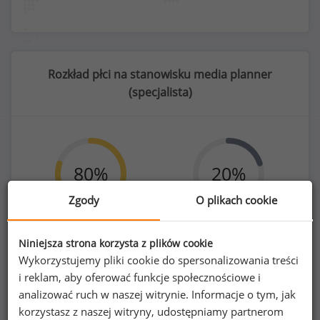
Rozkład płci na stanowisku media planner
(
specjalista
)
80
%
20
%
Zgody
O plikach cookie
Niniejsza strona korzysta z plików cookie
Kobiety
Mężczyźni
59
15
Wykorzystujemy pliki cookie do spersonalizowania treści
i reklam, aby oferować funkcje społecznościowe i
analizować ruch w naszej witrynie. Informacje o tym, jak
korzystasz z naszej witryny, udostępniamy partnerom