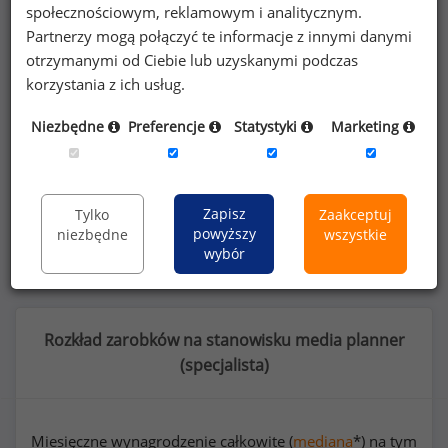
społecznościowym, reklamowym i analitycznym.
Partnerzy mogą połączyć te informacje z innymi danymi
Poszukujesz szczegółowych danych o
otrzymanymi od Ciebie lub uzyskanymi podczas
korzystania z ich usług.
wynagrodzeniach
media plannerów
lub na
innych stanowiskach?
Niezbędne
Preferencje
Statystyki
Marketing
Dowiedz się więcej
Zapisz
Tylko
Zaakceptuj
Wykorzystaj kod
powyższy
niezbędne
wszystkie
wybór
Rozkład zarobków na stanowisku media planner
(
specjalista
)
Miesięczne wynagrodzenie całkowite (
mediana
*) na tym