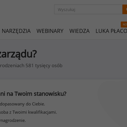
NO
NARZĘDZIA
WEBINARY
WIEDZA
LUKA PŁAC
 zarządu?
rodzeniach 581 tysięcy osób
 inni na Twoim stanowisku?
 dopasowany do Ciebie.
soba z Twoimi kwalifikacjami.
ynagrodzenie.