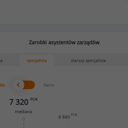
Zarobki asystentów zarządów
ta
starszy specjalista
specjalista
tto
Netto
PLN
7 320
mediana
PLN
8 880