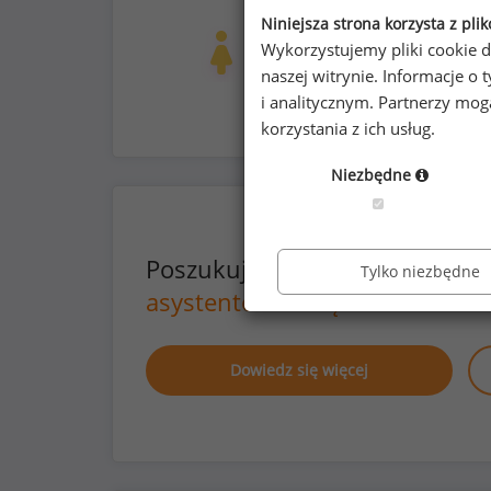
prywatna opieka medyczna dla pracow
Niniejsza strona korzysta z pli
Kobiety
Mężc
Wykorzystujemy pliki cookie d
328
7
naszej witrynie. Informacje 
i analitycznym. Partnerzy mo
korzystania z ich usług.
Niezbędne
Poszukujesz szczegółowych d
Tylko niezbędne
asystentów zarządów
lub na i
Dowiedz się więcej