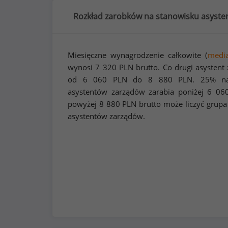
Rozkład zarobków na stanowisku asysten
Miesięczne wynagrodzenie całkowite (
medi
wynosi
7 320
PLN brutto. Co drugi asystent
od
6 060
PLN do
8 880
PLN. 25% naj
asystentów zarządów zarabia poniżej
6 06
powyżej
8 880
PLN brutto może liczyć grupa
asystentów zarządów.