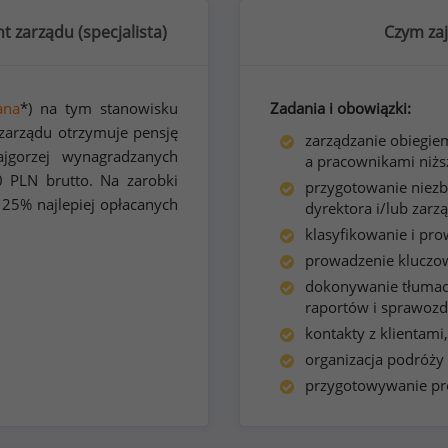
t zarządu (
specjalista
)
Czym zaj
ana
*) na tym stanowisku
Zadania i obowiązki:
 zarządu otrzymuje pensję
zarządzanie obiegie
gorzej wynagradzanych
a pracownikami niżs
0
PLN brutto. Na zarobki
przygotowanie niezb
 25% najlepiej opłacanych
dyrektora i/lub zarz
klasyfikowanie i pr
prowadzenie kluczow
dokonywanie tłumac
raportów i sprawozd
kontakty z klientami,
organizacja podróży
przygotowywanie pre