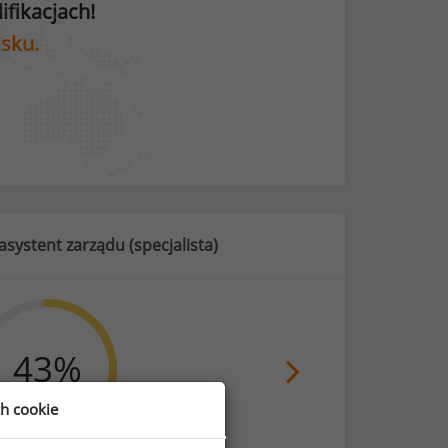
fikacjach!
isku.
asystent zarządu (
specjalista
)
43
%
ch cookie