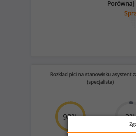
Porównaj 
Spra
Rozkład płci na stanowisku asystent 
(
specjalista
)
46
%
98
%
2
%
Zg