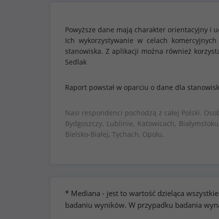
Powyższe dane mają charakter orientacyjny i u
Ich wykorzystywanie w celach komercyjnych
stanowiska. Z aplikacji można również korzy
Sedlak
Raport powstał w oparciu o dane dla stanowis
Nasi respondenci pochodzą z całej Polski. Oso
Bydgoszczy, Lublinie, Katowicach, Białymstoku
Bielsko-Białej, Tychach, Opolu.
* Mediana - jest to wartość dzieląca wszyst
badaniu wyników. W przypadku badania wynag