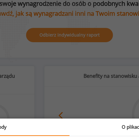
swoje wynagrodzenie do osób o podobnych kwali
wdź, jak są wynagradzani inni na Twoim stanow
Odbierz indywidualny raport
zarządu
Benefity na stanowisku 
ody
O plika