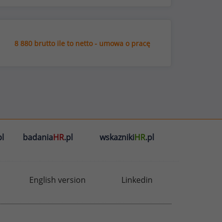
8 880 brutto ile to netto - umowa o pracę
l
badania
HR
.pl
wskazniki
HR
.pl
English version
Linkedin