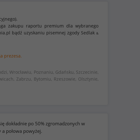
cyjnego).
ymaga zakupu raportu premium dla wybranego
nia.pl bądź uzyskaniu pisemnej zgody Sedlak
&
ka prezesa.
dzi, Wrocławiu, Poznaniu, Gdańsku, Szczecinie,
wicach, Zabrzu, Bytomiu, Rzeszowie, Olsztynie,
e się dokładnie po 50% zgromadzonych w
y a połowa powyżej.