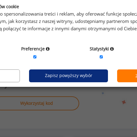
nika
możliwoś
ków cookie
zyźni
o spersonalizowania treści i reklam, aby oferować funkcje społe
o tym, jak korzystasz z naszej witryny, udostępniamy partnerom
gą połączyć te informacje z innymi danymi otrzymanymi od Ciebi
Preferencje
Statystyki
anych o wynagrodzeniach
Zapisz powyższy wybór
nnych stanowiskach?
Wykorzystaj kod