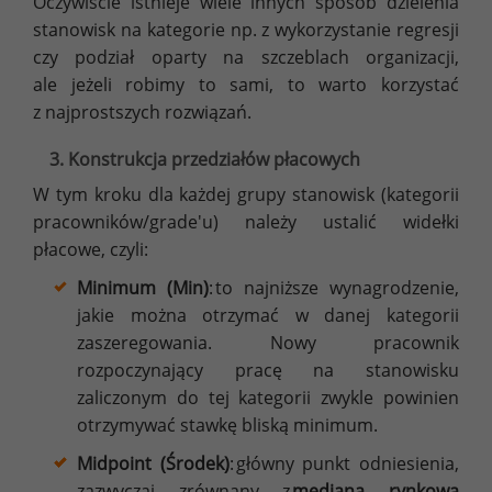
Oczywiście istnieje wiele innych sposób dzielenia
stanowisk na kategorie np. z wykorzystanie regresji
czy podział oparty na szczeblach organizacji,
ale jeżeli robimy to sami, to warto korzystać
z najprostszych rozwiązań.
3. Konstrukcja przedziałów płacowych
W tym kroku dla każdej grupy stanowisk (kategorii
pracowników/grade'u) należy ustalić widełki
płacowe, czyli:
Minimum (Min)
: to najniższe wynagrodzenie,
jakie można otrzymać w danej kategorii
zaszeregowania. Nowy pracownik
rozpoczynający pracę na stanowisku
zaliczonym do tej kategorii zwykle powinien
otrzymywać stawkę bliską minimum.
Midpoint (Środek)
: główny punkt odniesienia,
zazwyczaj zrównany z
medianą rynkową