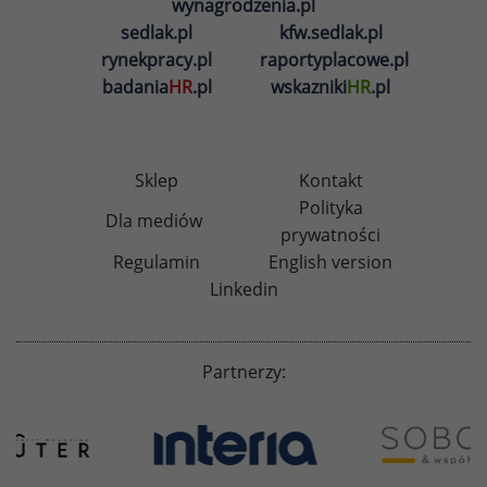
wynagrodzenia.pl
sedlak.pl
kfw.sedlak.pl
rynekpracy.pl
raportyplacowe.pl
badania
HR
.pl
wskazniki
HR
.pl
Sklep
Kontakt
Polityka
Dla mediów
prywatności
Regulamin
English version
Linkedin
Partnerzy: