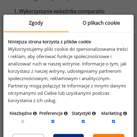
1. Wykorzystanie wskaźnika comparatio
To podstawowe narzędzie analityczne
Zgody
O plikach cookie
do zarządzania płacami w dłuższej perspektywie.
Jeśli wynagrodzenie pracownika jest:
Niniejsza strona korzysta z plików cookie
< 80%: jest to sygnał do szybkich podwyżek
Wykorzystujemy pliki cookie do spersonalizowania treści
(ryzyko odejścia).
i reklam, aby oferować funkcje społecznościowe i
analizować ruch w naszej witrynie. Informacje o tym, jak
90-110%: jest to stan optymalny
korzystasz z naszej witryny, udostępniamy partnerom
dla doświadczonego pracownika.
społecznościowym, reklamowym i analitycznym.
>120%: jest to sygnał, że pracownik jest
Partnerzy mogą połączyć te informacje z innymi danymi
opłacany powyżej rynku i warto zweryfikować
otrzymanymi od Ciebie lub uzyskanymi podczas
czy na to zasługuje. Jeżeli jego wyniki nie są
korzystania z ich usług.
powyżej przeciętne, to należy zmniejszyć
Niezbędne
Preferencje
Statystyki
Marketing
tempo wzrostu jego wynagrodzeń.
2. Coroczna aktualizacja widełek