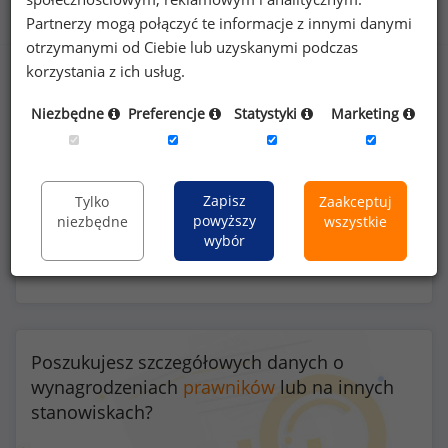
Benefity na stanowisku prawnik (
specjalista
)
Partnerzy mogą połączyć te informacje z innymi danymi
otrzymanymi od Ciebie lub uzyskanymi podczas
korzystania z ich usług.
Niezbędne
Preferencje
Statystyki
Marketing
53
%
Zapisz
Tylko
Zaakceptuj
powyższy
niezbędne
wszystkie
karnety na siłownie i do klubów fitness
wybór
Poszukujesz szczegółowych danych o
wynagrodzeniach
prawników
lub na innych
stanowiskach?