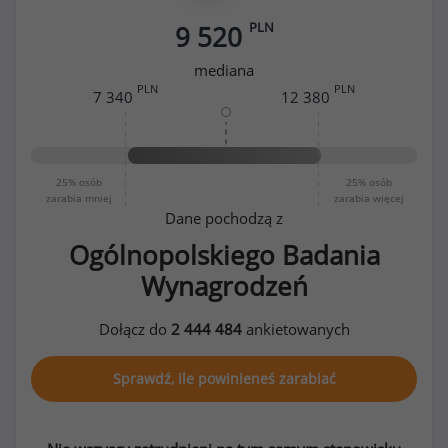
PLN
9 520
mediana
PLN
PLN
7 340
12 380
25%
osób
25%
osób
zarabia mniej
zarabia więcej
Dane pochodzą z
Ogólnopolskiego Badania
Wynagrodzeń
Dołącz do
2 444 484
ankietowanych
Sprawdź, ile powinieneś zarabiać