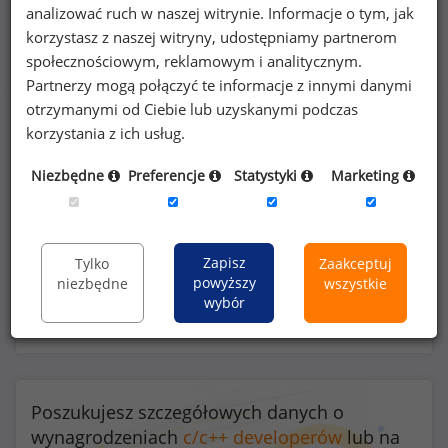
analizować ruch w naszej witrynie. Informacje o tym, jak
Benefity na stanowisku c/c++ developer
korzystasz z naszej witryny, udostępniamy partnerom
(
specjalista
)
społecznościowym, reklamowym i analitycznym.
Partnerzy mogą połączyć te informacje z innymi danymi
otrzymanymi od Ciebie lub uzyskanymi podczas
korzystania z ich usług.
58
%
Niezbędne
Preferencje
Statystyki
Marketing
Zapisz
Tylko
Zaakceptuj
możliwość pracy zdalnej
powyższy
niezbędne
wszystkie
wybór
Poszukujesz szczegółowych danych o
wynagrodzeniach
c/c++ developerów
lub na