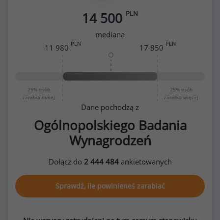
PLN
14 500
mediana
PLN
PLN
11 980
17 850
25%
osób
25%
osób
zarabia mniej
zarabia więcej
Dane pochodzą z
Ogólnopolskiego Badania
Wynagrodzeń
Dołącz do
2 444 484
ankietowanych
Sprawdź, ile powinieneś zarabiać