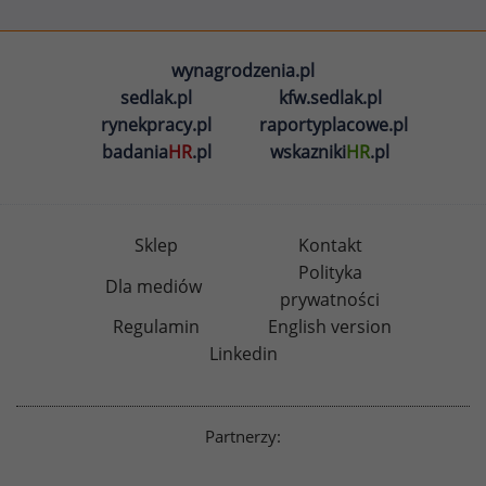
wynagrodzenia.pl
sedlak.pl
kfw.sedlak.pl
rynekpracy.pl
raportyplacowe.pl
badania
HR
.pl
wskazniki
HR
.pl
Sklep
Kontakt
Polityka
Dla mediów
prywatności
Regulamin
English version
Linkedin
Partnerzy: