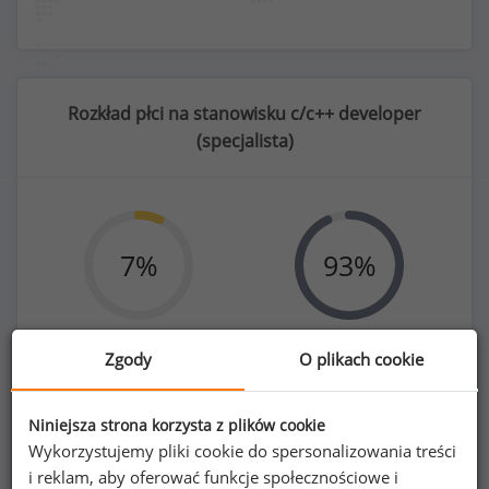
Rozkład płci na stanowisku c/c++ developer
(
specjalista
)
7
%
93
%
Zgody
O plikach cookie
Kobiety
Mężczyźni
23
326
Niniejsza strona korzysta z plików cookie
Wykorzystujemy pliki cookie do spersonalizowania treści
i reklam, aby oferować funkcje społecznościowe i