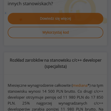
innych stanowiskach?
Dowiedz się więcej
Wykorzystaj kod
Rozkład zarobków na stanowisku c/c++ developer
(
specjalista
)
Miesięczne wynagrodzenie całkowite (
mediana
*) na tym
stanowisku wynosi
14 500
PLN brutto. Co drugi c/c++
developer otrzymuje pensję od
11 980
PLN do
17 850
PLN. 25% najgorzej wynagradzanych c/c++
developerów zarabia poniżej
11 980
PLN brutto. Na