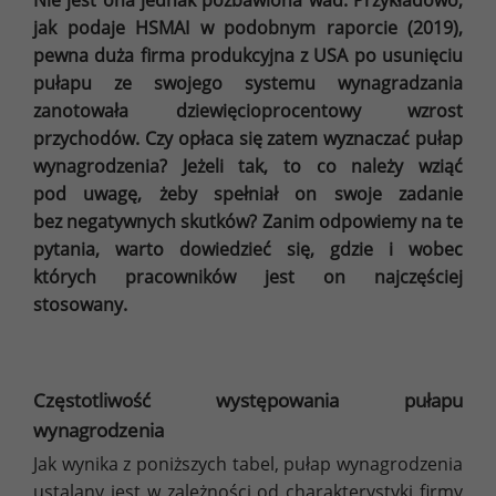
Nie jest ona jednak pozbawiona wad. Przykładowo,
jak podaje HSMAI w podobnym raporcie (2019),
pewna duża firma produkcyjna z USA po usunięciu
pułapu ze swojego systemu wynagradzania
zanotowała dziewięcioprocentowy wzrost
przychodów. Czy opłaca się zatem wyznaczać pułap
wynagrodzenia? Jeżeli tak, to co należy wziąć
pod uwagę, żeby spełniał on swoje zadanie
bez negatywnych skutków? Zanim odpowiemy na te
pytania, warto dowiedzieć się, gdzie i wobec
których pracowników jest on najczęściej
stosowany.
Częstotliwość występowania pułapu
wynagrodzenia
Jak wynika z poniższych tabel, pułap wynagrodzenia
ustalany jest w zależności od charakterystyki firmy