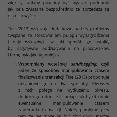
większy, pułapy powinny być wyższe, podobnie
jak cele związane bezpośrednio ze sprzedażą są
dla nich wyższe.
Tice (2013) wskazuje dodatkowo na trzy problemy
związane ze stosowaniem pułapu wynagrodzenia
i daje wskazówki, w jaki sposób go ustalić,
by negatywne oddziaływanie na pracowników
i firmę było jak najmniejsze:
Wspomniany wcześniej
sandbagging
, czyli
jeden ze sposobów manipulowania czasem
finalizowania transakcji
Tice (2013) proponuje
ograniczyć go na dwa sposoby. Pierwszy
z nich polega na wydłużeniu okresu,
do którego odnosi się pułap, tak by utrudnić
ewentualne manipulowanie czasem
zawierania transakcji. Należy pamiętać przy
tym, że nie może on być zbyt długi. Inaczej