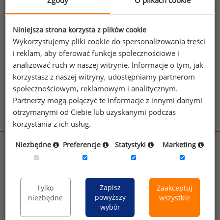
Zgody
O plikach cookie
Jeżeli posiadasz dostęp, do pełnego raportu
jednego z powyższych stanowisk możesz za
Niniejsza strona korzysta z plików cookie
jego pomocą sprawdzić raporty dla
Wykorzystujemy pliki cookie do spersonalizowania treści
pozostałych.
i reklam, aby oferować funkcje społecznościowe i
analizować ruch w naszej witrynie. Informacje o tym, jak
Wykorzystaj kod
korzystasz z naszej witryny, udostępniamy partnerom
społecznościowym, reklamowym i analitycznym.
Aby otrzymać darmowy kod dostępu weź udział
Partnerzy mogą połączyć te informacje z innymi danymi
w
Ogólnopolskim Badaniu Wynagrodzeń
.
otrzymanymi od Ciebie lub uzyskanymi podczas
korzystania z ich usług.
Niezbędne
Preferencje
Statystyki
Marketing
wynagrodzenia.pl
sedlak.pl
kfw.sedlak.pl
rynekpracy.pl
raportyplacowe.pl
badania
HR
.pl
wskazniki
HR
.pl
Zapisz
Tylko
Zaakceptuj
powyższy
niezbędne
wszystkie
wybór