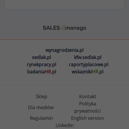
wynagrodzenia.pl
sedlak.pl
kfw.sedlak.pl
rynekpracy.pl
raportyplacowe.pl
badania
HR
.pl
wskazniki
HR
.pl
Sklep
Kontakt
Polityka
Dla mediów
prywatności
Regulamin
English version
Linkedin