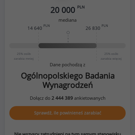
PLN
20 000
mediana
PLN
PLN
14 640
26 830
25%
osób
25%
osób
zarabia mniej
zarabia więcej
Dane pochodzą z
Ogólnopolskiego Badania
Wynagrodzeń
Dołącz do
2 444 389
ankietowanych
Sprawdź, ile powinieneś zarabiać
Nie wszyscy zatrudnieni na tym samym stanowisku