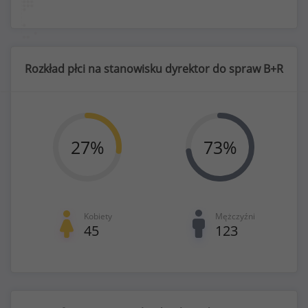
Rozkład płci na stanowisku dyrektor do spraw B+R
27
%
73
%
Kobiety
Mężczyźni
45
123