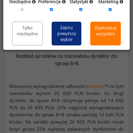
Niezbędne
Preferencje
Statystyki
Marketing
Dowiedz się więcej
Wykorzystaj kod
Zapisz
Tylko
Zaakceptuj
powyższy
niezbędne
wszystkie
wybór
Rozkład zarobków na stanowisku dyrektor do
spraw B+R
Miesięczne wynagrodzenie całkowite (
mediana
*) na tym
stanowisku wynosi
20 000
PLN brutto. Co drugi
dyrektor do spraw B+R otrzymuje pensję od
14 640
PLN do
26 830
PLN. 25% najgorzej wynagradzanych
dyrektorów do spraw B+R zarabia poniżej
14 640
PLN
brutto. Na zarobki powyżej
26 830
PLN brutto może
liczyć grupa 25% najlepiej opłacanych dyrektorów do