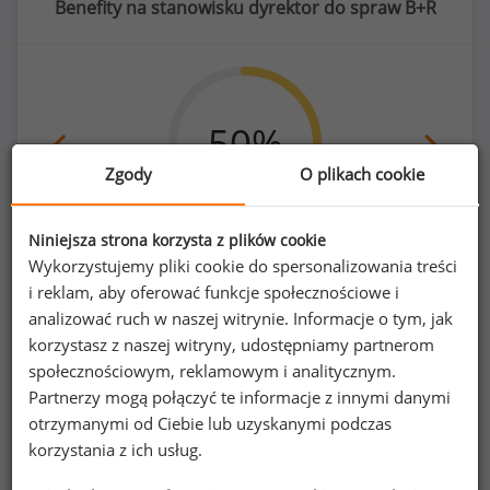
Benefity na stanowisku dyrektor do spraw B+R
50
%
Zgody
O plikach cookie
samochód osobowy do użytku prywatnego
Niniejsza strona korzysta z plików cookie
Wykorzystujemy pliki cookie do spersonalizowania treści
i reklam, aby oferować funkcje społecznościowe i
analizować ruch w naszej witrynie. Informacje o tym, jak
korzystasz z naszej witryny, udostępniamy partnerom
społecznościowym, reklamowym i analitycznym.
Poszukujesz szczegółowych danych o
Partnerzy mogą połączyć te informacje z innymi danymi
wynagrodzeniach
dyrektorów do spraw B+R
otrzymanymi od Ciebie lub uzyskanymi podczas
lub na innych stanowiskach?
korzystania z ich usług.