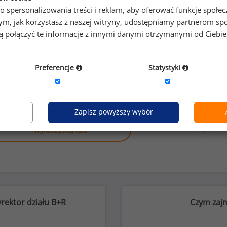
o spersonalizowania treści i reklam, aby oferować funkcje społe
o tym, jak korzystasz z naszej witryny, udostępniamy partnerom
gą połączyć te informacje z innymi danymi otrzymanymi od Ciebi
Preferencje
Statystyki
anych o wynagrodzeniach
 innych stanowiskach?
Zapisz powyższy wybór
Wykorzystaj kod
rektor działu B+R
Czym zajm