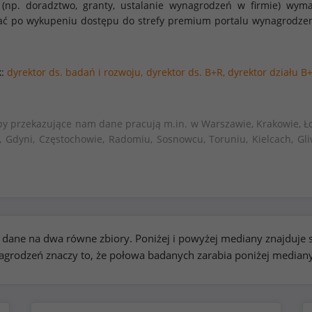
 (np. doradztwo, granty, ustalanie wynagrodzeń w firmie) w
stać po wykupeniu dostępu do strefy premium portalu wynagrodze
k:
dyrektor ds. badań i rozwoju,
dyrektor ds. B+R,
dyrektor działu B+
.
by przekazujące nam dane pracują m.in. w Warszawie, Krakowie, Ło
, Gdyni, Częstochowie, Radomiu, Sosnowcu, Toruniu, Kielcach, Gli
kie dane na dwa równe zbiory. Poniżej i powyżej mediany znajduj
rodzeń znaczy to, że połowa badanych zarabia poniżej median