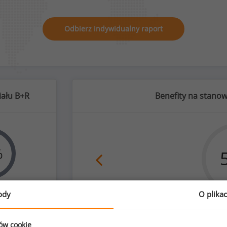
Odbierz indywidualny raport
iału B+R
Benefity na stanow
%
ody
O plika
samochód osobowy
zyźni
3
ków cookie