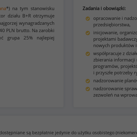
ana
*) na tym stanowisku
Zadania i obowiązki:
tor działu B+R otrzymuje
opracowanie i nadz
ajgorzej wynagradzanych
przedsiębiorstwa,
40
PLN brutto. Na zarobki
inicjowanie, organi
ć grupa 25% najlepiej
projektami badawczy
nowych produktów it
współpracuje z dzia
zbierania informacj
programów, projektó
i przyszłe potrzeby 
nadzorowanie planów
nadzorowanie sprawy
zezwoleń na wprowa
dostępniane są bezpłatnie jedynie do użytku osobistego (niekomer