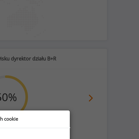
isku dyrektor działu B+R
50
%
ch cookie
 do użytku prywatnego