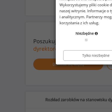
Wykorzystujemy pliki cookie d
naszej witrynie. Informacje 
i analitycznym. Partnerzy mo
korzystania z ich usług.
Niezbędne
Poszukujesz szczegółowych d
dyrektorów działów B+R
lub na
Tylko niezbędne
Dowiedz się więcej
Rozkład zarobków na stanowisku dy