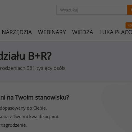
NO
NARZĘDZIA
WEBINARY
WIEDZA
LUKA PŁAC
 działu B+R?
rodzeniach 581 tysięcy osób
 inni na Twoim stanowisku?
 dopasowany do Ciebie.
soba z Twoimi kwalifikacjami.
ynagrodzenie.