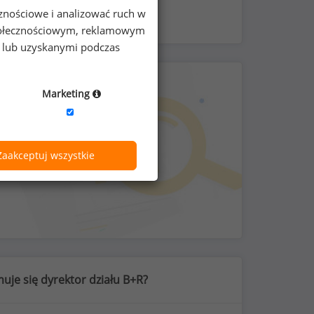
cznościowe i analizować ruch w
 społecznościowym, reklamowym
e lub uzyskanymi podczas
Marketing
Zaakceptuj wszystkie
uje się dyrektor działu B+R?