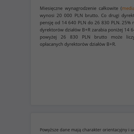
Miesięczne wynagrodzenie całkowite (
medi
wynosi
20 000
PLN brutto. Co drugi dyrek
pensję od
14 640
PLN do
26 830
PLN. 25% n
dyrektorów działów B+R zarabia poniżej
14 6
powyżej
26 830
PLN brutto może liczy
opłacanych dyrektorów działów B+R.
Powyższe dane mają charakter orientacyjny i u