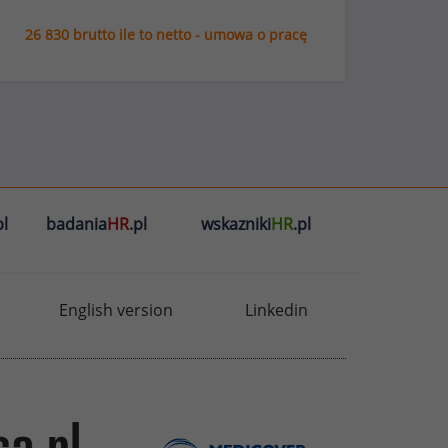
26 830 brutto ile to netto - umowa o pracę
l
badania
HR
.pl
wskazniki
HR
.pl
English version
Linkedin