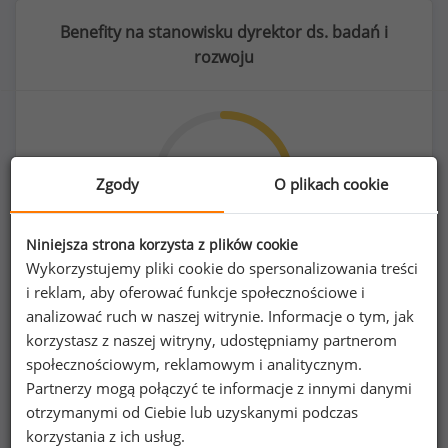
Benefity na stanowisku dyrektor ds. badań i
rozwoju
50
%
Zgody
O plikach cookie
Niniejsza strona korzysta z plików cookie
Wykorzystujemy pliki cookie do spersonalizowania treści
samochód osobowy do użytku prywatnego
i reklam, aby oferować funkcje społecznościowe i
analizować ruch w naszej witrynie. Informacje o tym, jak
korzystasz z naszej witryny, udostępniamy partnerom
społecznościowym, reklamowym i analitycznym.
Partnerzy mogą połączyć te informacje z innymi danymi
Poszukujesz szczegółowych danych o
otrzymanymi od Ciebie lub uzyskanymi podczas
wynagrodzeniach
dyrektorów ds. badań i
korzystania z ich usług.