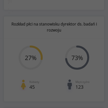
Rozkład płci na stanowisku dyrektor ds. badań i
rozwoju
27
%
73
%
Kobiety
Mężczyźni
45
123