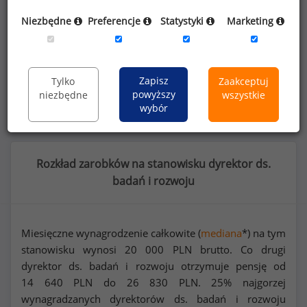
rozwoju
lub na innych stanowiskach?
Niezbędne
Preferencje
Statystyki
Marketing
Dowiedz się więcej
Zapisz
Tylko
Zaakceptuj
Wykorzystaj kod
powyższy
niezbędne
wszystkie
wybór
Rozkład zarobków na stanowisku dyrektor ds.
badań i rozwoju
Miesięczne wynagrodzenie całkowite (
mediana
*) na tym
stanowisku wynosi
20 000
PLN brutto. Co drugi
dyrektor ds. badań i rozwoju otrzymuje pensję od
14 640
PLN do
26 830
PLN. 25% najgorzej
wynagradzanych dyrektorów ds. badań i rozwoju