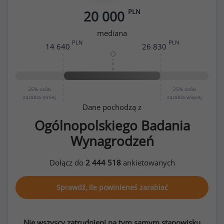
PLN
20 000
mediana
PLN
PLN
14 640
26 830
25%
osób
25%
osób
zarabia mniej
zarabia więcej
Dane pochodzą z
Ogólnopolskiego Badania
Wynagrodzeń
Dołącz do
2 444 518
ankietowanych
Sprawdź, ile powinieneś zarabiać
Nie wszyscy zatrudnieni na tym samym stanowisku