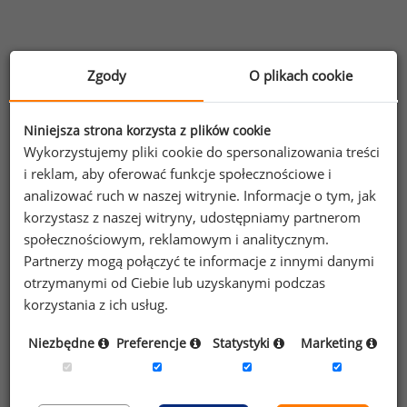
Zgody
O plikach cookie
Informacje o raporcie
Niniejsza strona korzysta z plików cookie
Ogólna charakterystyka raportu
Wykorzystujemy pliki cookie do spersonalizowania treści
i reklam, aby oferować funkcje społecznościowe i
Informacje zawarte w raporcie
analizować ruch w naszej witrynie. Informacje o tym, jak
korzystasz z naszej witryny, udostępniamy partnerom
Warunki korzystania z Raportu Płacowego
społecznościowym, reklamowym i analitycznym.
Partnerzy mogą połączyć te informacje z innymi danymi
Informacja dot. przetwarzania danych z
otrzymanymi od Ciebie lub uzyskanymi podczas
publicznych źródeł danych, w raportach
korzystania z ich usług.
płacowych
Niezbędne
Preferencje
Statystyki
Marketing
Raport posiada nowszą wersję: