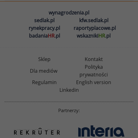
wynagrodzenia.pl
sedlak.pl
kfw.sedlak.pl
rynekpracy.pl
raportyplacowe.pl
badania
HR
.pl
wskazniki
HR
.pl
Sklep
Kontakt
Polityka
Dla mediów
prywatności
Regulamin
English version
Linkedin
Partnerzy: