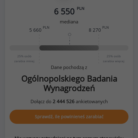
PLN
6 550
mediana
PLN
PLN
5 660
8 270
25%
osób
25%
osób
zarabia mniej
zarabia więcej
Dane pochodzą z
Ogólnopolskiego Badania
Wynagrodzeń
Dołącz do
2 444 526
ankietowanych
Sprawdź, ile powinieneś zarabiać