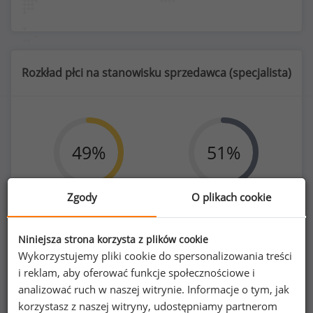
Rozkład płci na stanowisku sprzedawca (
specjalista
)
49
%
51
%
Zgody
O plikach cookie
Kobiety
Mężczyźni
103
108
Niniejsza strona korzysta z plików cookie
Wykorzystujemy pliki cookie do spersonalizowania treści
i reklam, aby oferować funkcje społecznościowe i
analizować ruch w naszej witrynie. Informacje o tym, jak
korzystasz z naszej witryny, udostępniamy partnerom