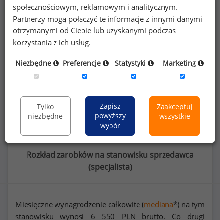
społecznościowym, reklamowym i analitycznym.
Poszukujesz szczegółowych danych o
Partnerzy mogą połączyć te informacje z innymi danymi
wynagrodzeniach
sprzedawców
lub na innych
otrzymanymi od Ciebie lub uzyskanymi podczas
stanowiskach?
korzystania z ich usług.
Niezbędne
Preferencje
Statystyki
Marketing
Dowiedz się więcej
Wykorzystaj kod
Zapisz
Tylko
Zaakceptuj
powyższy
niezbędne
wszystkie
wybór
Rozkład zarobków na stanowisku sprzedawca
(
specjalista
)
Miesięczne wynagrodzenie całkowite (
mediana
*) na tym
stanowisku wynosi
6 550
PLN brutto. Co drugi