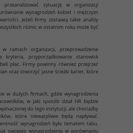
 przeanalizować sytuację w organizacji
u zrównanie wynagrodzeń kobiet i mężczyzn
tości. Jeżeli firmy zostawią takie analizy
wszystkich różnic w ostatnim roku może być
 w ramach organizacji, przeprowadzenie
 kryteria, przyporządkowanie stanowisk
beli płac. Firmy powinny również przejrzeć
 oraz stworzyć jasne ścieżki karier, które
nie w dużych firmach, gdzie wynagrodzenia
acowników, w jaki sposób dział HR będzie
yznaczonej do tego instytucji, ale chociażby
ków, które niewątpliwie będą napływać.
arentność wynagrodzeń była tematem tabu,
emat swojego wynagrodzenia w porównaniu