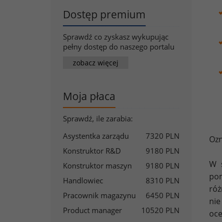
Dostęp premium
Sprawdź co zyskasz wykupując
pełny dostęp do naszego portalu
zobacz więcej
Moja płaca
Sprawdź, ile zarabia:
Asystentka zarządu
7320 PLN
Ozn
Konstruktor R&D
9180 PLN
W 
Konstruktor maszyn
9180 PLN
pom
Handlowiec
8310 PLN
róż
Pracownik magazynu
6450 PLN
nie
Product manager
10520 PLN
oc