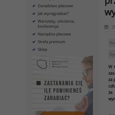
pr
Doradztwo płacowe
wy
Jak wynagradzać?
Warsztaty, szkolenia,
konferencje
2
Narzędzia płacowe
Strefa premium
Pr
Sklep
Dy
W m
zas
za 
czł
że 
wyn