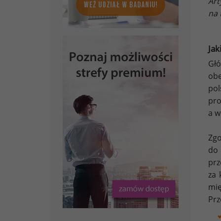
Art
na 
Jak
Głó
obe
pol
pro
a w
Zg
do 
prz
za 
mię
Prz