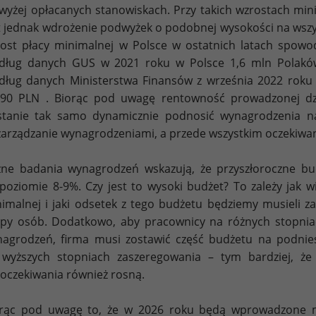
wyżej opłacanych stanowiskach. Przy takich wzrostach min
t jednak wdrożenie podwyżek o podobnej wysokości na wszys
ost płacy minimalnej w Polsce w ostatnich latach spowo
ług danych GUS w 2021 roku w Polsce 1,6 mln Polaków 
ług danych Ministerstwa Finansów z września 2022 roku 
90 PLN . Biorąc pod uwagę rentowność prowadzonej dzia
tanie tak samo dynamicznie podnosić wynagrodzenia na 
zarządzanie wynagrodzeniami, a przede wszystkim oczekiwa
ne badania wynagrodzeń wskazują, że przyszłoroczne b
poziomie 8-9%. Czy jest to wysoki budżet? To zależy jak
imalnej i jaki odsetek z tego budżetu będziemy musieli 
py osób. Dodatkowo, aby pracownicy na różnych stopniac
agrodzeń, firma musi zostawić część budżetu na podnies
wyższych stopniach zaszeregowania – tym bardziej, ż
 oczekiwania również rosną.
rąc pod uwagę to, że w 2026 roku będą wprowadzone me