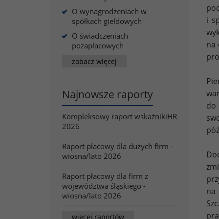
po
O wynagrodzeniach w
i s
spółkach giełdowych
wyk
O świadczeniach
na 
pozapłacowych
pro
zobacz więcej
Pi
Najnowsze raporty
wa
do 
Kompleksowy raport wskaźnikiHR
swo
2026
póź
Raport płacowy dla dużych firm -
Dod
wiosna/lato 2026
zmi
Raport płacowy dla firm z
prz
województwa śląskiego -
na
wiosna/lato 2026
Szc
pra
więcej raportów