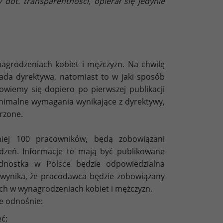
dot. transparentności, opierał się jedynie
nagrodzeniach kobiet i mężczyzn. Na chwilę
ada dyrektywa, natomiast to w jaki sposób
owiemy się dopiero po pierwszej publikacji
nimalne wymagania wynikające z dyrektywy,
rzone.
niej 100 pracowników, będą zobowiązani
dzeń. Informacje te mają być publikowane
ednostka w Polsce będzie odpowiedzialna
u wynika, że pracodawca będzie zobowiązany
ch w wynagrodzeniach kobiet i mężczyzn.
e odnośnie:
eć;