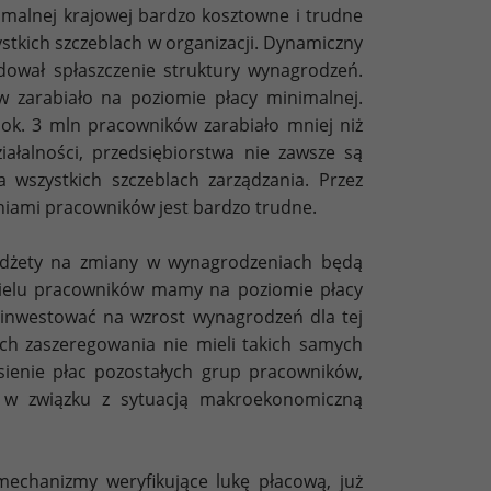
imalnej krajowej bardzo kosztowne i trudne
tkich szczeblach w organizacji. Dynamiczny
dował spłaszczenie struktury wynagrodzeń.
zarabiało na poziomie płacy minimalnej.
ok. 3 mln pracowników zarabiało mniej niż
łalności, przedsiębiorstwa nie zawsze są
wszystkich szczeblach zarządzania. Przez
niami pracowników jest bardzo trudne.
udżety na zmiany w wynagrodzeniach będą
 wielu pracowników mamy na poziomie płacy
zainwestować na wzrost wynagrodzeń dla tej
h zaszeregowania nie mieli takich samych
ienie płac pozostałych grup pracowników,
e w związku z sytuacją makroekonomiczną
chanizmy weryfikujące lukę płacową, już