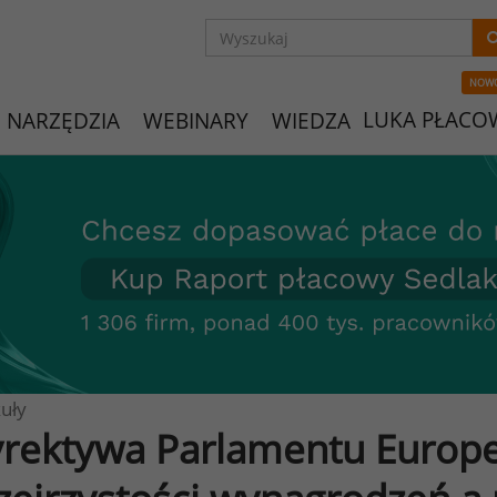
NOW
LUKA PŁACO
NARZĘDZIA
WEBINARY
WIEDZA
uły
rektywa Parlamentu Europe