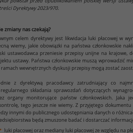
ykuł powstał przed opublikowaniem polskiej wersji ustawy 
treści Dyrektywy 2023/970.
ie zmiany nas czekają?
wnym celem dyrektywy jest likwidacja luki płacowej w wy
cną wiemy, jakie obowiązki na państwa członkowskie nakł
ski ustawodawca przeniesie przepisy unijne na krajowe, d
jektu ustawy. Państwa członkowskie muszą wprowadzić mi
 ramach wewnętrznych dyskusji przepisy mogą zostać zaost
odnie z dyrektywą pracodawcy zatrudniający co najm
regularnego składania sprawozdań dotyczących wynagro
ez organy monitorujące państw członkowskich. Jaka j
kontrolę, tego jeszcze nie wiemy. Z przyjętego dokument
dzy innymi do publicznego udostępniania danych o różnica
edsiębiorstwa będą zmuszone badać i dostarczać informacj
luki płacowej oraz mediany luki płacowej ze względu na pł