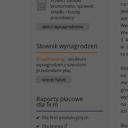
Przelicz zarobki
na 
brutto/netto, sprawdź
jes
składki i koszty
pracodawcy
wzr
Wed
oblicz wynagrodzenie
Wed
3 4
Słownik wynagrodzeń
w s
to 
Broadbanding
- struktura
wynagrodzeń z szerokimi
Róż
przedziałami płac.
na 
więcej haseł
min
gru
wyn
Raporty płacowe
dla firm
na 
ich
Dla firm produkcyjnych
Bio
Dla branży IT