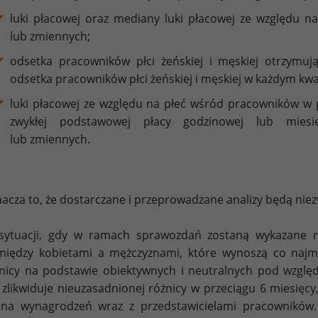
luki płacowej oraz mediany luki płacowej ze względu n
lub zmiennych;
odsetka pracowników płci żeńskiej i męskiej otrzymują
odsetka pracowników płci żeńskiej i męskiej w każdym kw
luki płacowej ze względu na płeć wśród pracowników w 
zwykłej podstawowej płacy godzinowej lub miesię
lub zmiennych.
acza to, że dostarczane i przeprowadzane analizy będą nie
sytuacji, gdy w ramach sprawozdań zostaną wykazane r
iędzy kobietami a mężczyznami, które wynoszą co najmn
nicy na podstawie obiektywnych i neutralnych pod wzglę
 zlikwiduje nieuzasadnionej różnicy w przeciągu 6 miesięc
ena wynagrodzeń wraz z przedstawicielami pracowników