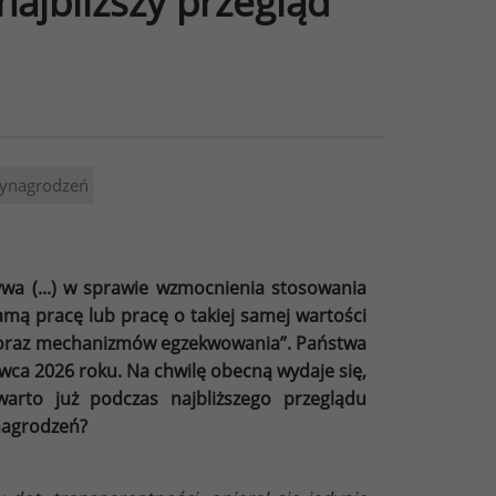
najbliższy przegląd
wynagrodzeń
ywa (...) w sprawie wzmocnienia stosowania
mą pracę lub pracę o takiej samej wartości
 oraz mechanizmów egzekwowania”. Państwa
wca 2026 roku. Na chwilę obecną wydaje się,
arto już podczas najbliższego przeglądu
nagrodzeń?