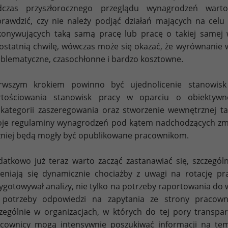
dczas przyszłorocznego przeglądu wynagrodzeń warto
prawdzić, czy nie należy podjąć działań mających na cel
onywujących taką samą pracę lub pracę o takiej samej war
ostatnią chwilę, wówczas może się okazać, że wyrównanie 
blematyczne, czasochłonne i bardzo kosztowne.
erwszym krokiem powinno być ujednolicenie stanowisk
rtościowania stanowisk pracy w oparciu o obiektywne
kategorii zaszeregowania oraz stworzenie wewnętrznej ta
je regulaminy wynagrodzeń pod kątem nadchodzących zmian
niej będą mogły być opublikowane pracownikom.
atkowo już teraz warto zacząć zastanawiać się, szczegól
eniają się dynamicznie chociażby z uwagi na rotację pr
ygotowywał analizy, nie tylko na potrzeby raportowania do w
 potrzeby odpowiedzi na zapytania ze strony pracowni
zególnie w organizacjach, w których do tej pory transp
cownicy mogą intensywnie poszukiwać informacji na t