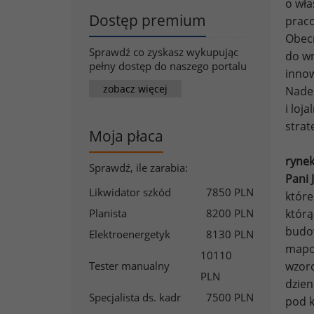
o wła
Dostęp premium
prac
Obecn
Sprawdź co zyskasz wykupując
do wn
pełny dostęp do naszego portalu
innow
zobacz więcej
Nades
i loj
stra
Moja płaca
rynek
Sprawdź, ile zarabia:
Pani 
Likwidator szkód
7850 PLN
które
Planista
8200 PLN
którą
budow
Elektroenergetyk
8130 PLN
mapow
10110
Tester manualny
wzorc
PLN
dzien
Specjalista ds. kadr
7500 PLN
pod k