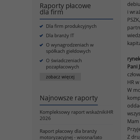
debiu
Raporty płacowe
dla firm
i wra
PSZK,
Dla firm produkcyjnych
partn
wiedz
Dla branży IT
kapit
O wynagrodzeniach w
spółkach giełdowych
rynek
O świadczeniach
Pani 
pozapłacowych
człow
zobacz więcej
HR w
W moi
Najnowsze raporty
kompe
oddać
Kompleksowy raport wskaźnikiHR
wszys
2026
Mam z
Przyj
Raport płacowy dla branży
Z dru
motoryzacyjnej - wiosna/lato