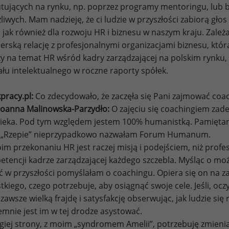
tujących na rynku, np. poprzez programy mentoringu, lub
żliwych. Mam nadzieję, że ci ludzie w przyszłości zabiorą g
 jak również dla rozwoju HR i biznesu w naszym kraju. Zale
erską relację z profesjonalnymi organizacjami biznesu, któr
y na temat HR wśród kadry zarządzającej na polskim rynku,
ału intelektualnego w roczne raporty spółek.
pracy.pl:
Co zdecydowało, że zaczęła się Pani zajmować coa
Joanna Malinowska-Parzydło:
O zajęciu się coachingiem zad
ieka. Pod tym względem jestem 100% humanistką. Pamiętam
 „Rzepie” nieprzypadkowo nazwałam Forum Humanum.
m przekonaniu HR jest raczej misją i podejściem, niż profe
tencji kadrze zarządzającej każdego szczebla. Myśląc o moż
 w przyszłości pomyślałam o coachingu. Opiera się on na za
tkiego, czego potrzebuje, aby osiągnąć swoje cele. Jeśli, o
awsze wielką frajdę i satysfakcję obserwując, jak ludzie się r
emnie jest im w tej drodze asystować.
giej strony, z moim „syndromem Amelii”, potrzebuję zmienia