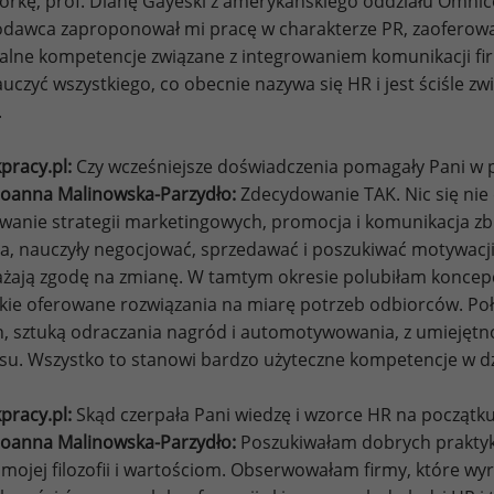
rkę, prof. Dianę Gayeski z amerykańskiego oddziału Omni
dawca zaproponował mi pracę w charakterze PR, zaoferow
kalne kompetencje związane z integrowaniem komunikacji fi
auczyć wszystkiego, co obecnie nazywa się HR i jest ściśle z
.
pracy.pl:
Czy wcześniejsze doświadczenia pomagały Pani w
Joanna Malinowska-Parzydło:
Zdecydowanie TAK. Nic się nie 
anie strategii marketingowych, promocja i komunikacja z
ta, nauczyły negocjować, sprzedawać i poszukiwać motywacji,
ażają zgodę na zmianę. W tamtym okresie polubiłam koncepc
kie oferowane rozwiązania na miarę potrzeb odbiorców. Połą
, sztuką odraczania nagród i automotywowania, z umiejętnoś
su. Wszystko to stanowi bardzo użyteczne kompetencje w dz
pracy.pl:
Skąd czerpała Pani wiedzę i wzorce HR na początku
Joanna Malinowska-Parzydło:
Poszukiwałam dobrych praktyk
i mojej filozofii i wartościom. Obserwowałam firmy, które wy