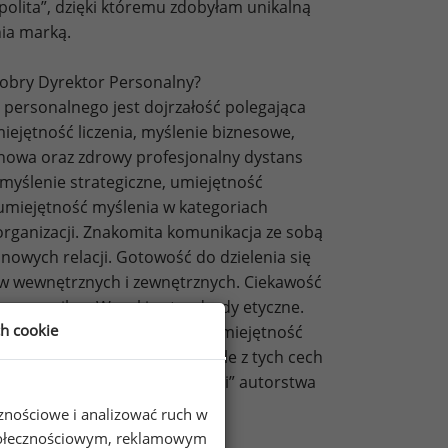
polita”, dzięki któremu zdobyłam unikalną
nia marką.
obry Dyrektor Personalny?
personalnego jest dojrzałość polegająca
iejętność liczenia, myślenie biznesowe,
uchowa oraz zdrowy profesjonalny dystans
myślenie strategiczne, umiejętność
umiejętność myślenia w kategoriach
rganizacji. Znakomita komunikacja ze sobą
nowych relacji. Gotowość do dzielenia się
tów wewnętrznych i zewnętrznych. Ciekawość
waga cywilna. Wysokie standardy etyczne.
ch cookie
ł wspólnych celów i zmian. Umiejętność
 o „stado”. Duch zabawy. Wiele z tych cech
 książce „Biegnąca z wilkami” autorstwa
cznościowe i analizować ruch w
 społecznościowym, reklamowym