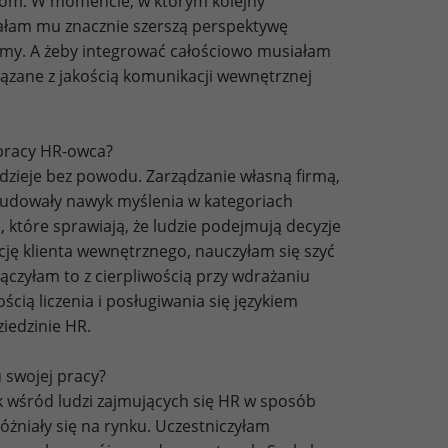
com. W momencie, w którym kolejny
ałam mu znacznie szerszą perspektywę
rmy. A żeby integrować całościowo musiałam
wiązane z jakością komunikacji wewnętrznej
 pracy HR-owca?
dzieje bez powodu. Zarządzanie własną firmą,
budowały nawyk myślenia w kategoriach
 które sprawiają, że ludzie podejmują decyzje
ję klienta wewnętrznego, nauczyłam się szyć
czyłam to z cierpliwością przy wdrażaniu
cią liczenia i posługiwania się językiem
iedzinie HR.
 swojej pracy?
 wśród ludzi zajmujących się HR w sposób
różniały się na rynku. Uczestniczyłam