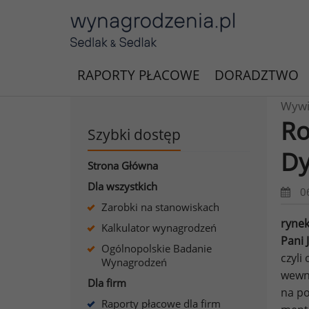
RAPORTY PŁACOWE
DORADZTWO
Wywi
Ro
Szybki dostęp
Dy
Strona Główna
Dla wszystkich
0
Zarobki na stanowiskach
rynek
Kalkulator wynagrodzeń
Pani 
Ogólnopolskie Badanie
czyli
Wynagrodzeń
wewnę
Dla firm
na po
Raporty płacowe dla firm