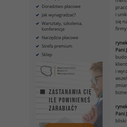
mento
Doradztwo płacowe
praco
i uni
Jak wynagradzać?
się n
Warsztaty, szkolenia,
firmy
konferencje
Narzędzia płacowe
rynek
Strefa premium
Pani 
Sklep
budow
klien
i wyr
wszel
zmian
bizne
rynek
Pani 
blisk