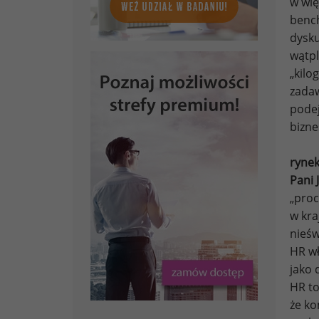
w wię
bench
dysku
wątpl
„kilo
zadaw
podej
bizne
rynek
Pani 
„proc
w kra
nieśw
HR wł
jako 
HR to
że ko