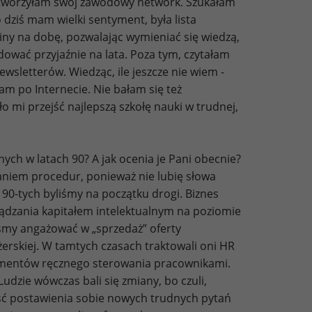
i tworzyłam swój zawodowy network. Szukałam
ziś mam wielki sentyment, była lista
ziny na dobę, pozwalając wymieniać się wiedzą,
ować przyjaźnie na lata. Poza tym, czytałam
wsletterów. Wiedząc, ile jeszcze nie wiem -
m po Internecie. Nie bałam się też
 mi przejść najlepszą szkołę nauki w trudnej,
ch w latach 90? A jak ocenia je Pani obecnie?
niem procedur, ponieważ nie lubię słowa
 90-tych byliśmy na początku drogi. Biznes
rządzania kapitałem intelektualnym na poziomie
iśmy angażować w „sprzedaż” oferty
skiej. W tamtych czasach traktowali oni HR
trumentów ręcznego sterowania pracownikami.
dzie wówczas bali się zmiany, bo czuli,
ność postawienia sobie nowych trudnych pytań