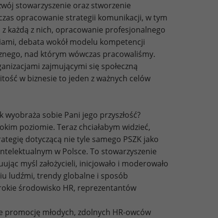
zwój stowarzyszenie oraz stworzenie
czas opracowanie strategii komunikacji, w tym
z każdą z nich, opracowanie profesjonalnego
niami, debata wokół modelu kompetencji
cznego, nad którym wówczas pracowaliśmy.
ganizacjami zajmującymi się społeczną
itość w biznesie to jeden z ważnych celów
k wyobraża sobie Pani jego przyszłość?
okim poziomie. Teraz chciałabym widzieć,
rategię dotyczącą nie tyle samego PSZK jako
 intelektualnym w Polsce. To stowarzyszenie
ując myśl założycieli, inicjowało i moderowało
iu ludźmi, trendy globalne i sposób
rokie środowisko HR, reprezentantów
ące promocję młodych, zdolnych HR-owców