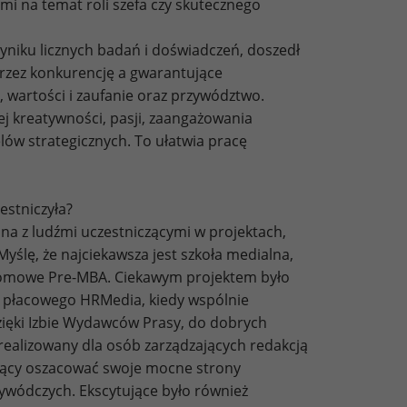
i na temat roli szefa czy skutecznego
niku licznych badań i doświadczeń, doszedł
przez konkurencję a gwarantujące
i, wartości i zaufanie oraz przywództwo.
ej kreatywności, pasji, zaangażowania
elów strategicznych. To ułatwia pracę
estniczyła?
na z ludźmi uczestniczącymi w projektach,
Myślę, że najciekawsza jest szkoła medialna,
plomowe Pre-MBA. Ciekawym projektem było
 płacowego HRMedia, kiedy wspólnie
ięki Izbie Wydawców Prasy, do dobrych
ealizowany dla osób zarządzających redakcją
ający oszacować swoje mocne strony
zywódczych. Ekscytujące było również