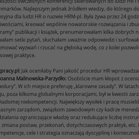
kszości ówczesnych konferencji skierowanych do ludzi HR 
marków. Najlepszym jednak źródłem wiedzy, do którego do d
syjna dla ludzi HR o nazwie HRM-pl. Była żywa przez 24 god
iwościami, kreować wspólnie nowatorskie rozwiązania i zbud
gramy” publikacji i książek, prenumerowałam kilka dobrych ne
ałam setki pytań, słuchałam uważnie odpowiedzi i surfowała
mować wyzwań i rzucać na głęboką wodę, co z kolei pozwoliło
sowej praktyce.
pracy.pl:
Jak oceniłaby Pani jakość procedur HR wprowadzany
Joanna Malinowska-Parzydło:
Osobiście mam kłopot z ocenia
edury”. W ich miejsce preferuję „klarowne zasady”. W latach
ju, poza kilkoma globalnymi korporacjami, był w kwestii za
iadomej niekompetencji. Największy wysiłek i pracę musiel
asnym zarządom, związkom zawodowym czy kadrze menedżer
działania ograniczające władzę oraz redukujące liczbę ins
 zmiana postaw, przekonań, dotychczasowych praktyk, etc. Lu
mpetencje, cele i strategia oznaczają dyscyplinę i koniecz