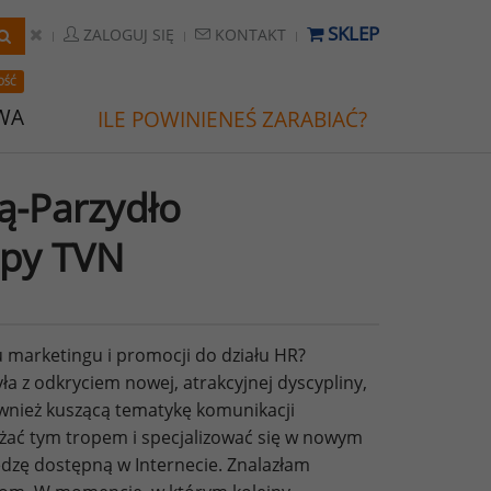
SKLEP
ZALOGUJ SIĘ
KONTAKT
OŚĆ
WA
ILE POWINIENEŚ ZARABIAĆ?
ą-Parzydło
upy TVN
u marketingu i promocji do działu HR?
ła z odkryciem nowej, atrakcyjnej dyscypliny,
również kuszącą tematykę komunikacji
żać tym tropem i specjalizować się w nowym
edzę dostępną w Internecie. Znalazłam