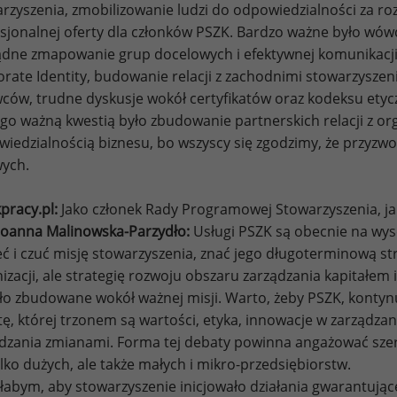
rzyszenia, zmobilizowanie ludzi do odpowiedzialności za ro
sjonalnej oferty dla członków PSZK. Bardzo ważne było wów
dne zmapowanie grup docelowych i efektywnej komunikacji 
rate Identity, budowanie relacji z zachodnimi stowarzysze
ów, trudne dyskusje wokół certyfikatów oraz kodeksu ety
go ważną kwestią było zbudowanie partnerskich relacji z or
iedzialnością biznesu, bo wszyscy się zgodzimy, że przyzwo
ych.
pracy.pl:
Jako członek Rady Programowej Stowarzyszenia, ja
Joanna Malinowska-Parzydło:
Usługi PSZK są obecnie na wys
eć i czuć misję stowarzyszenia, znać jego długoterminową st
izacji, ale strategię rozwoju obszaru zarządzania kapitałem
ło zbudowane wokół ważnej misji. Warto, żeby PSZK, kontynu
ę, której trzonem są wartości, etyka, innowacje w zarządzan
dzania zmianami. Forma tej debaty powinna angażować sze
ylko dużych, ale także małych i mikro-przedsiębiorstw.
łabym, aby stowarzyszenie inicjowało działania gwarantuj