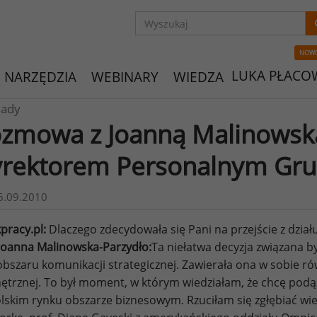
NOW
LUKA PŁACO
NARZĘDZIA
WEBINARY
WIEDZA
ady
zmowa z Joanną Malinowsk
rektorem Personalnym Gr
6.09.2010
pracy.pl:
Dlaczego zdecydowała się Pani na przejście z dział
Joanna Malinowska-Parzydło:
Ta niełatwa decyzja związana by
 obszaru komunikacji strategicznej. Zawierała ona w sobie 
trznej. To był moment, w którym wiedziałam, że chcę podą
lskim rynku obszarze biznesowym. Rzuciłam się zgłębiać wi