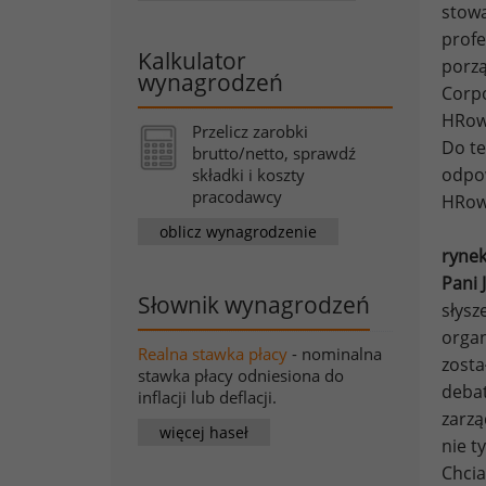
stowa
profe
Kalkulator
porzą
wynagrodzeń
Corpo
HRowc
Przelicz zarobki
Do te
brutto/netto, sprawdź
odpow
składki i koszty
pracodawcy
HRow
oblicz wynagrodzenie
rynek
Pani 
Słownik wynagrodzeń
słysz
organ
Realna stawka płacy
- nominalna
zosta
stawka płacy odniesiona do
debat
inflacji lub deflacji.
zarzą
więcej haseł
nie t
Chcia