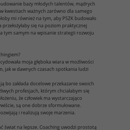
 budowanie bazy młodych talentów, mądrych
łos w kwestiach ważnych zarówno dla samego
żałoby mi również na tym, aby PSZK budowało
a przełożyłaby się na poziom praktycznej
 a tym samym na wpisanie strategii rozwoju
chingiem?
ecydowała moja głęboka wiara w możliwości
, jak w dawnych czasach spotkania ludzi
sją bo zakłada docelowe przekazanie swoich
liwych profesjach, którym chciałabym się
łożeniu, że człowiek ma wystarczająco
czywiście, są one dobrze sformułowane.
ozwijają i realizują swoje marzenia.
ć świat na lepsze. Coaching uwodzi prostotą