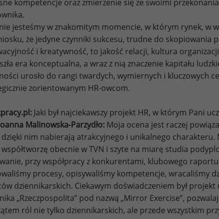
sne kompetencje oraz zmierzenie się ze swoimi przekonaniam
ownika.
ie jesteśmy w znakomitym momencie, w którym rynek, w wy
iosku, że jedyne czynniki sukcesu, trudne do skopiowania 
acyjność i kreatywność, to jakość relacji, kultura organizacj
zła era konceptualna, a wraz z nią znaczenie kapitału ludzki
alności urosło do rangi twardych, wymiernych i kluczowych c
tegicznie zorientowanym HR-owcom.
pracy.pl:
Jaki był najciekawszy projekt HR, w którym Pani ucz
Joanna Malinowska-Parzydło:
Moja ocena jest raczej powiąza
 dzięki nim nabierają atrakcyjnego i unikalnego charakteru. 
 współtworzę obecnie w TVN i szyte na miarę studia pody
anie, przy współpracy z konkurentami, klubowego raportu
aliśmy procesy, opisywaliśmy kompetencje, wracaliśmy dz
ów dziennikarskich. Ciekawym doświadczeniem był projekt r
nika „Rzeczpospolita” pod nazwą „Mirror Exercise”, pozwal
ątem ról nie tylko dziennikarskich, ale przede wszystkim pr