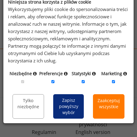
Niniejsza strona korzysta z plików cookie
Patrz też:
Formy wynagradzania
,
Indywidualne formy
Wykorzystujemy pliki cookie do spersonalizowania treści
wynagrodzeń
i reklam, aby oferować funkcje społecznościowe i
Zobacz więcej haseł
analizować ruch w naszej witrynie. Informacje o tym, jak
korzystasz z naszej witryny, udostępniamy partnerom
społecznościowym, reklamowym i analitycznym.
Partnerzy mogą połączyć te informacje z innymi danymi
otrzymanymi od Ciebie lub uzyskanymi podczas
wynagrodzenia.pl
korzystania z ich usług.
sedlak.pl
kfw.sedlak.pl
Niezbędne
Preferencje
Statystyki
Marketing
rynekpracy.pl
raportyplacowe.pl
badania
HR
.pl
wskazniki
HR
.pl
Zapisz
Tylko
Zaakceptuj
powyższy
niezbędne
wszystkie
Sklep
Kontakt
wybór
Polityka
Dla mediów
prywatności
Regulamin
English version