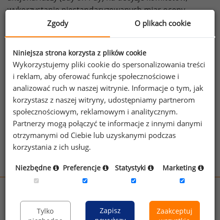
wykorzystanie niestandaryzowanych miar oceny
wyników (jak np. EBITDA), czy sposób doboru grup
Zgody
O plikach cookie
porównawczych. Analitycy zauważają, że konstrukcja
programów motywacyjnych i wykorzystane miary silnie
Niniejsza strona korzysta z plików cookie
korelują ze wzrostem wartości akcji dla akcjonariuszy.
Wykorzystujemy pliki cookie do spersonalizowania treści
Więcej na
PayGovernace.com
i reklam, aby oferować funkcje społecznościowe i
źródło: Pay Governance
analizować ruch w naszej witrynie. Informacje o tym, jak
korzystasz z naszej witryny, udostępniamy partnerom
społecznościowym, reklamowym i analitycznym.
Zobacz więcej ciekawostek
Partnerzy mogą połączyć te informacje z innymi danymi
otrzymanymi od Ciebie lub uzyskanymi podczas
korzystania z ich usług.
Niezbędne
Preferencje
Statystyki
Marketing
wynagrodzenia.pl
sedlak.pl
kfw.sedlak.pl
Zapisz
Tylko
Zaakceptuj
rynekpracy.pl
raportyplacowe.pl