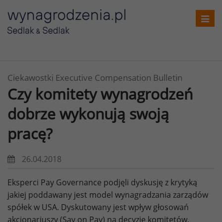
Toggl
navig
Ciekawostki Executive Compensation Bulletin
Czy komitety wynagrodzeń
dobrze wykonują swoją
pracę?
26.04.2018
Eksperci Pay Governance podjęli dyskusję z krytyką
jakiej poddawany jest model wynagradzania zarządów
spółek w USA. Dyskutowany jest wpływ głosowań
akcjonariuszy (Say on Pay) na decyzje komitetów,