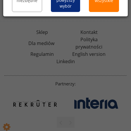
powyższy
niezbędne
wszystkie
wybór
badania
HR
.pl
wskazniki
HR
.pl
Sklep
Kontakt
Polityka
Dla mediów
prywatności
Regulamin
English version
Linkedin
Partnerzy: