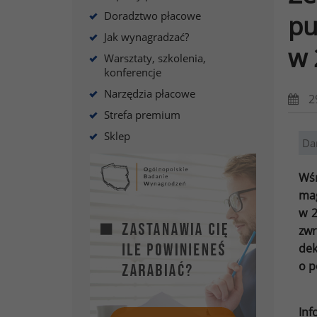
Doradztwo płacowe
pu
Jak wynagradzać?
w 
Warsztaty, szkolenia,
konferencje
Narzędzia płacowe
2
Strefa premium
Sklep
Da
Wśr
mag
w 2
zwr
dek
o p
Inf