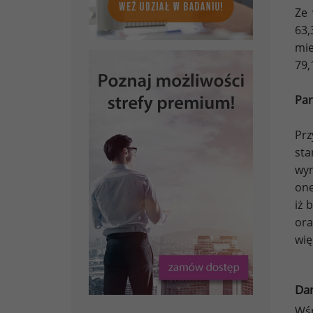
Ze 
63
mie
79,
Par
Pr
sta
wyn
one
iż 
ora
wię
Da
Wśr