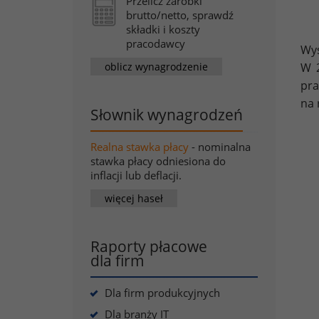
Przelicz zarobki
brutto/netto, sprawdź
składki i koszty
pracodawcy
Wys
oblicz wynagrodzenie
W 2
pr
na 
Słownik wynagrodzeń
Realna stawka płacy
- nominalna
stawka płacy odniesiona do
inflacji lub deflacji.
więcej haseł
Raporty płacowe
dla firm
Dla firm produkcyjnych
Dla branży IT