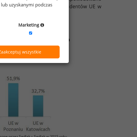
e lub uzyskanymi podczas
Przemysłowego. 81% byłych studentów UE w
Marketing
 publicznych
eście, w którym ukończyli studia
Zaakceptuj wszystkie
zone przez Sedlak
Sedlak w 2015 roku
&