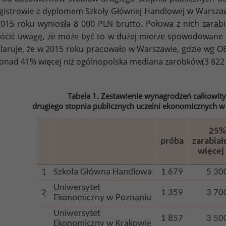
istrowie z dyplomem Szkoły Głównej Handlowej w Warszaw
015 roku wyniosła 8 000 PLN brutto. Połowa z nich zarab
ócić uwagę, że może być to w dużej mierze spowodowane 
laruje, że w 2015 roku pracowało w Warszawie, gdzie wg O
onad 41% więcej niż ogólnopolska mediana zarobków(3 822 
Tabela 1. Zestawienie wynagrodzeń całkowit
drugiego stopnia publicznych uczelni ekonomicznych w
25%
próba
zarabiał
więcej 
1
Szkoła Główna Handlowa
1 679
5 30
Uniwersytet
2
1 359
3 70
Ekonomiczny w Poznaniu
Uniwersytet
1 857
3 50
Ekonomiczny w Krakowie