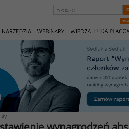
NOW
LUKA PŁACO
NARZĘDZIA
WEBINARY
WIEDZA
uły
stawienie wynagrodzeń ab