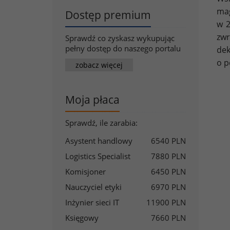
mag
Dostęp premium
w 2
zwr
Sprawdź co zyskasz wykupując
pełny dostęp do naszego portalu
dek
o p
zobacz więcej
Moja płaca
Sprawdź, ile zarabia:
Asystent handlowy
6540 PLN
Logistics Specialist
7880 PLN
Komisjoner
6450 PLN
Nauczyciel etyki
6970 PLN
Inżynier sieci IT
11900 PLN
Księgowy
7660 PLN