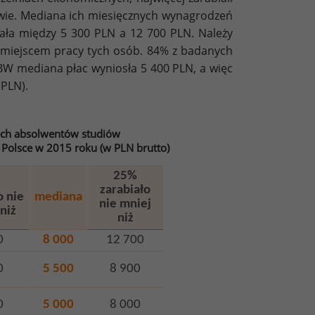
ie. Mediana ich miesięcznych wynagrodzeń
iała między 5 300 PLN a 12 700 PLN. Należy
miejscem pracy tych osób. 84% z badanych
BW mediana płac wyniosła 5 400 PLN, a więc
PLN).
ych absolwentów studiów
 Polsce w 2015 roku (w PLN brutto)
25%
zarabiało
o nie
mediana
nie mniej
niż
niż
0
8 000
12 700
0
5 500
8 900
0
5 000
8 000