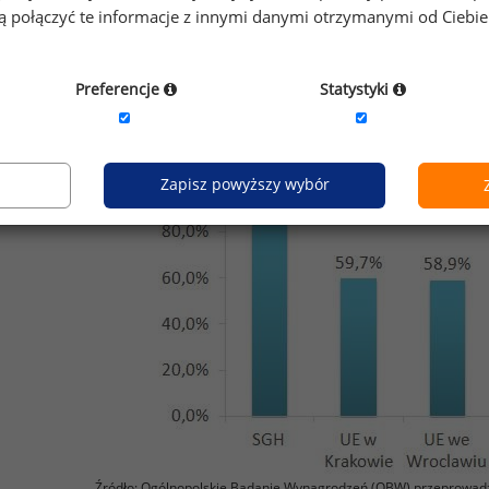
gą połączyć te informacje z innymi danymi otrzymanymi od Ciebi
cyfiką struktury urbanistycznej Górnośląskiego Okręgu 
owicach pracuje w województwie śląskim.
Preferencje
Statystyki
Wykres 1. Odsetek absolwentów
uczelni ekonomicznych pracujących w 2015 roku w mi
Zapisz powyższy wybór
Źródło: Ogólnopolskie Badanie Wynagrodzeń (OBW) przeprowad