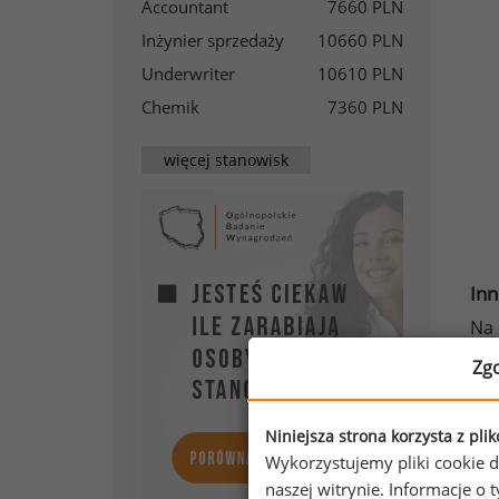
Accountant
7660 PLN
Inżynier sprzedaży
10660 PLN
Underwriter
10610 PLN
Chemik
7360 PLN
więcej stanowisk
Inn
Na
Ma
Zg
Zg
Niniejsza strona korzysta z pli
Odn
Wykorzystujemy pliki cookie d
pra
naszej witrynie. Informacje 
pra