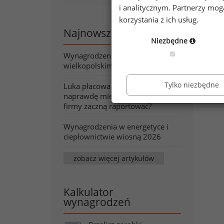
i analitycznym. Partnerzy mo
spe
korzystania z ich usług.
Kat
Najnowsze artykuły
Niezbędne
Wynagrodzenia w województwie
wielkopolskim wiosną 2026
Tylko niezbędne
Luka płacowa pod lupą. Co
naprawdę mierzy wskaźnik, który
firmy zaczną raportować?
Wynagrodzenia w energetyce i
ciepłownictwie wiosną 2026
zobacz więcej artykułów
Kalkulator
wynagrodzeń