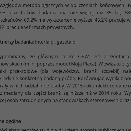
względów metodologicznych w obliczeniach końcowych u
,3% uczestników badania ma nie więcej niż 35 lat, 
szkańców, 69,2% ma wykształcenie wyższe, 45,2% pracuje w 
1% pracuje w firmach prywatnych.
tnerzy badania:
interia.pl, gazeta.pl
zypominamy, że głównym celem OBW jest prezentacja
nowiskach (m.in. poprzez moduł Moja Płaca). W związku z ty
iki przekrojowe (dla województw, branż, szczebli) nal
 jedynie konkretną badaną próbę. Porównując wyniki z po
brały w nich udział inne osoby. W 2015 roku niektóre dane 
z mediany dla części branż, są niższe niż w 2014 roku. Wyn
cej osób zatrudnionych na stanowiskach szeregowych oraz 
ne ogólne
ód absolwentów studiów drugiego stopnia publicznych ucz