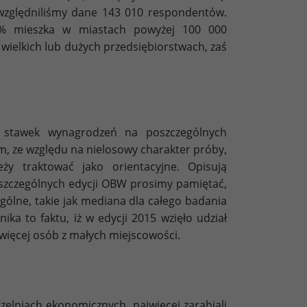
względniliśmy dane 143 010 respondentów.
68% mieszka w miastach powyżej 100 000
wielkich lub dużych przedsiębiorstwach, zaś
 stawek wynagrodzeń na poszczególnych
m, ze względu na nielosowy charakter próby,
eży traktować jako orientacyjne. Opisują
szczególnych edycji OBW prosimy pamiętać,
ogólne, takie jak mediana dla całego badania
ika to faktu, iż w edycji 2015 wzięło udział
więcej osób z małych miejscowości.
elniach ekonomicznych, najwięcej zarabiali