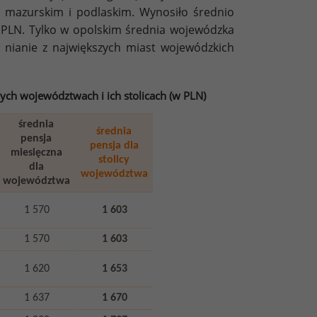
 mazurskim i podlaskim. Wynosiło średnio
0 PLN. Tylko w opolskim średnia wojewódzka
w nianie z największych miast wojewódzkich
ch województwach i ich stolicach (w PLN)
średnia
średnia
pensja
pensja dla
miesięczna
stolicy
dla
województwa
województwa
1 570
1 603
1 570
1 603
1 620
1 653
1 637
1 670