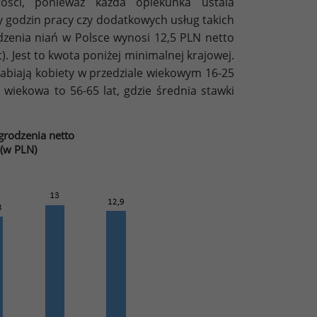
tości, ponieważ każda opiekunka ustala
y godzin pracy czy dodatkowych usług takich
dzenia niań w Polsce wynosi 12,5 PLN netto
). Jest to kwota poniżej minimalnej krajowej.
abiają kobiety w przedziale wiekowym 16-25
a wiekowa to 56-65 lat, gdzie średnia stawki
rodzenia netto
(w PLN)