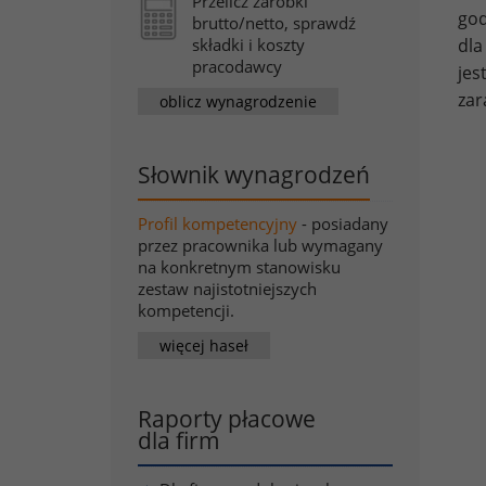
Przelicz zarobki
god
brutto/netto, sprawdź
dla
składki i koszty
pracodawcy
jes
zar
oblicz wynagrodzenie
Słownik wynagrodzeń
Profil kompetencyjny
- posiadany
przez pracownika lub wymagany
na konkretnym stanowisku
zestaw najistotniejszych
kompetencji.
więcej haseł
Raporty płacowe
dla firm