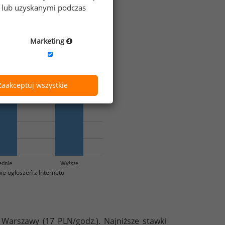
e lub uzyskanymi podczas
Marketing
Zaakceptuj wszystkie
e ogłoszeń z Internetu
Warszawy (17 PLN/godz.). Najniższe stawki