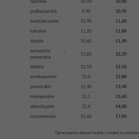
opolskie
10,90
10,40
podkarpackie
9,90
10,90
świętokrzyskie
10,90
11,60
lubuskie
11,20
11,80
śląskie
10,60
11,90
zachodnio –
11,60
12,20
pomorskie
łódzkie
12,10
12,50
wielkopolskie
12,0
12,80
pomorskie
12,40
13,40
małopolskie
12,1
13,60
dolnośląskie
12,4
14,00
mazowieckie
15,60
17,00
Opracowanie własne Sedlak
Sedlak na podstawi
&