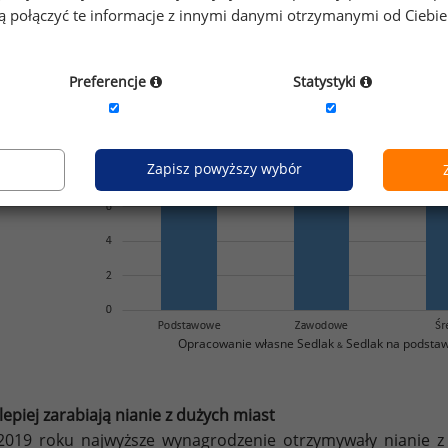
gą połączyć te informacje z innymi danymi otrzymanymi od Ciebi
Preferencje
Statystyki
Zapisz powyższy wybór
Opracowanie własne Sedlak
Sedlak na podstawi
&
lepiej zarabiają nianie z dużych miast
019 roku najwyższe wynagrodzenie otrzymywały nianie z 