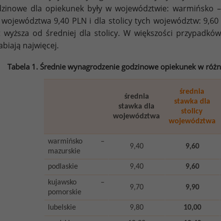
zinowe dla opiekunek były w województwie: warmińsko –
 województwa 9,40 PLN i dla stolicy tych województw: 9,6
t wyższa od średniej dla stolicy. W większości przypadkó
abiają najwięcej.
Tabela 1. Średnie wynagrodzenie godzinowe opiekunek w różny
średnia
średnia
stawka dla
stawka dla
stolicy
województwa
województwa
warmińsko –
9,40
9,60
mazurskie
podlaskie
9,40
9,60
kujawsko –
9,70
9,90
pomorskie
lubelskie
9,80
10,00