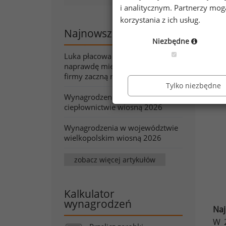
i analitycznym. Partnerzy mo
korzystania z ich usług.
Najnowsze artykuły
Niezbędne
Luka płacowa pod lupą. Co
naprawdę mierzy wskaźnik, który
firmy zaczną raportować?
Tylko niezbędne
Wynagrodzenia w energetyce i
ciepłownictwie wiosną 2026
Wynagrodzenia w województwie
wielkopolskim wiosną 2026
zobacz więcej artykułów
Kalkulator
wynagrodzeń
Naj
W 2