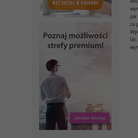
Mo
wyn
jak
za 
Wpł
lat
wyn