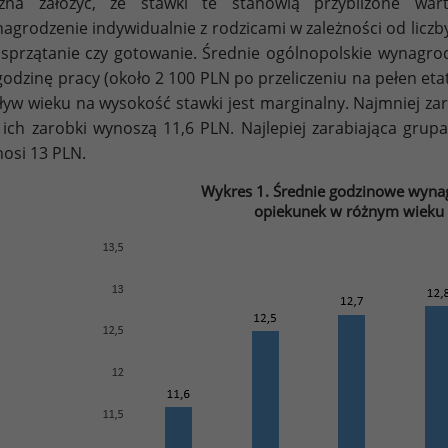
żna założyć, że stawki te stanowią przybliżone war
agrodzenie indywidualnie z rodzicami w zależności od liczb
 sprzątanie czy gotowanie. Średnie ogólnopolskie wynagro
godzinę pracy (około 2 100 PLN po przeliczeniu na pełen etat
yw wieku na wysokość stawki jest marginalny. Najmniej zar
, ich zarobki wynoszą 11,6 PLN. Najlepiej zarabiająca grup
osi 13 PLN.
Wykres 1. Średnie godzinowe wynag
opiekunek w różnym wieku 