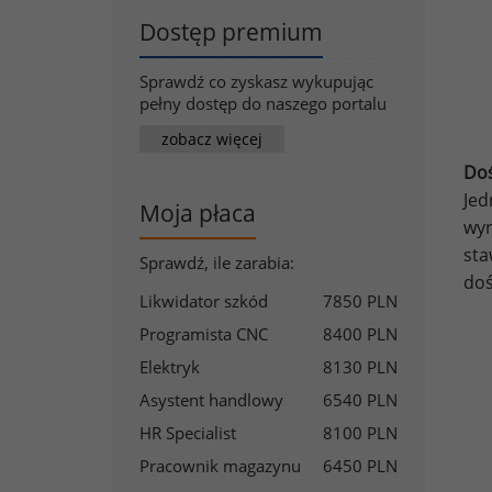
Dostęp premium
Sprawdź co zyskasz wykupując
pełny dostęp do naszego portalu
zobacz więcej
Doś
Jed
Moja płaca
wy
st
Sprawdź, ile zarabia:
doś
Likwidator szkód
7850 PLN
Programista CNC
8400 PLN
Elektryk
8130 PLN
Asystent handlowy
6540 PLN
HR Specialist
8100 PLN
Pracownik magazynu
6450 PLN