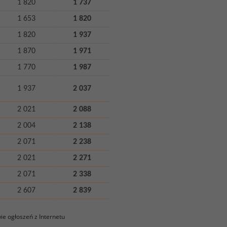
1 820
1 737
1 653
1 820
1 820
1 937
1 870
1 971
1 770
1 987
1 937
2 037
2 021
2 088
2 004
2 138
2 071
2 238
2 021
2 271
2 071
2 338
2 607
2 839
e ogłoszeń z Internetu