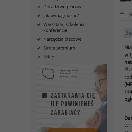
Doradztwo płacowe
3
Jak wynagradzać?
Warsztaty, szkolenia,
konferencje
Za
Narzędzia płacowe
Nia
Strefa premium
w t
Sklep
nat
ZUS
rod
(MR
zmn
ogł
Da
W a