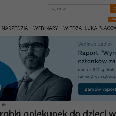
NOW
LUKA PŁACO
NARZĘDZIA
WEBINARY
WIEDZA
uły
robki opiekunek do dzieci 