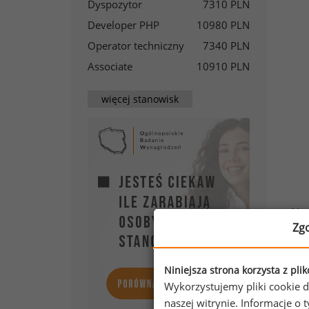
Dyspozytor
7310 PLN
Developer PHP
10980 PLN
Operator techniczny
7340 PLN
Associate
10910 PLN
więcej stanowisk
Na 
Zg
szc
pon
PLN
Niniejsza strona korzysta z pli
Wykorzystujemy pliki cookie d
naszej witrynie. Informacje 