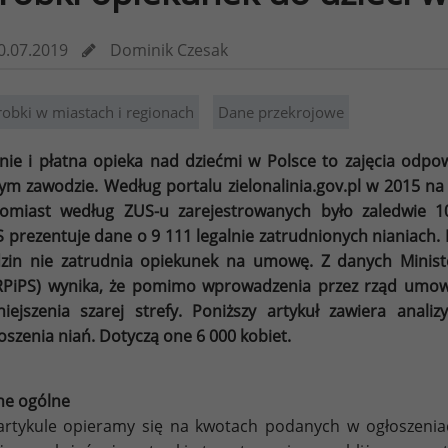
0.07.2019
Dominik Czesak
robki w miastach i regionach
Dane przekrojowe
nie i płatna opieka nad dziećmi w Polsce to zajęcia odpow
ym zawodzie. Według portalu zielonalinia.gov.pl w 2015 na
omiast według ZUS-u zarejestrowanych było zaledwie 1
 prezentuje dane o 9 111 legalnie zatrudnionych nianiach.
zin nie zatrudnia opiekunek na umowę. Z danych Minister
PiPS) wynika, że pomimo wprowadzenia przez rząd
umowy
iejszenia szarej strefy. Poniższy artykuł zawiera anal
oszenia niań. Dotyczą one 6 000 kobiet.
ne ogólne
rtykule opieramy się na kwotach podanych w ogłoszeniac