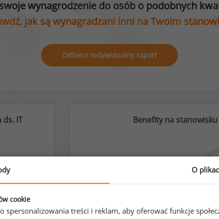
swoje wynagrodzenie do osób o podobnych kwali
wdź, jak są wynagradzani inni na Twoim stanow
Odbierz indywidualny raport
 ds. IT
Benefity na stanowisku s
ody
O plika
%
ków cookie
o spersonalizowania treści i reklam, aby oferować funkcje społe