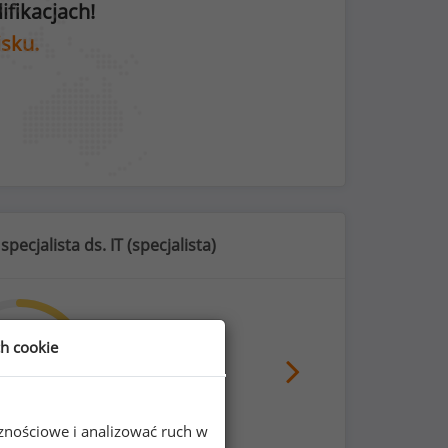
fikacjach!
isku.
pecjalista ds. IT (
specjalista
)
ch cookie
56
%
cznościowe i analizować ruch w