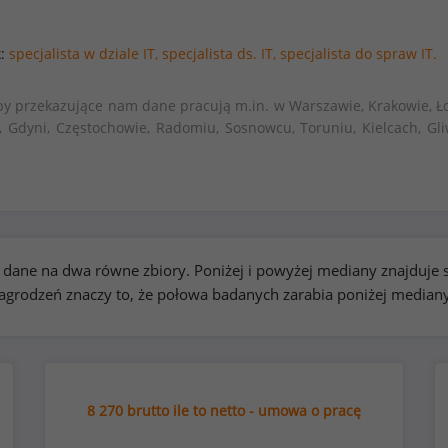
k:
specjalista w dziale IT,
specjalista ds. IT,
specjalista do spraw IT.
by przekazujące nam dane pracują m.in. w Warszawie, Krakowie, Ło
, Gdyni, Częstochowie, Radomiu, Sosnowcu, Toruniu, Kielcach, Gli
kie dane na dwa równe zbiory. Poniżej i powyżej mediany znajduj
rodzeń znaczy to, że połowa badanych zarabia poniżej median
8 270 brutto ile to netto - umowa o pracę