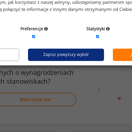
o tym, jak korzystasz z naszej witryny, udostępniamy partnerom
nika
możliwoś
gą połączyć te informacje z innymi danymi otrzymanymi od Ciebi
zyźni
6
Preferencje
Statystyki
Zapisz powyższy wybór
anych o wynagrodzeniach
ch stanowiskach?
Wykorzystaj kod