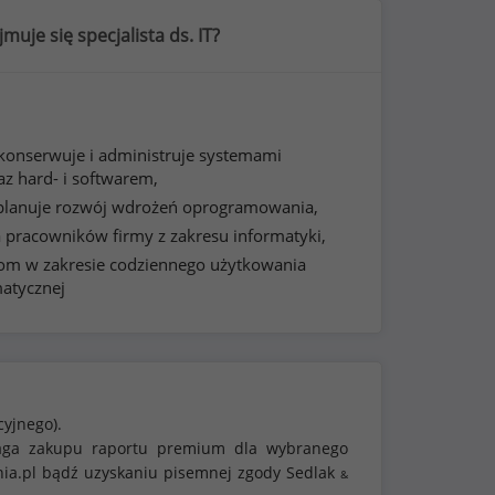
muje się specjalista ds. IT?
e konserwuje i administruje systemami
z hard- i softwarem,
i planuje rozwój wdrożeń oprogramowania,
a pracowników firmy z zakresu informatyki,
m w zakresie codziennego użytkowania
matycznej
cyjnego).
ymaga zakupu raportu premium dla wybranego
nia.pl bądź uzyskaniu pisemnej zgody Sedlak
&