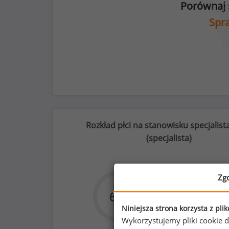
Porównaj 
Spra
Rozkład płci na stanowisku specjalista
(
specjalista
)
Zg
73
%
6
%
94
Niniejsza strona korzysta z pli
Wykorzystujemy pliki cookie d