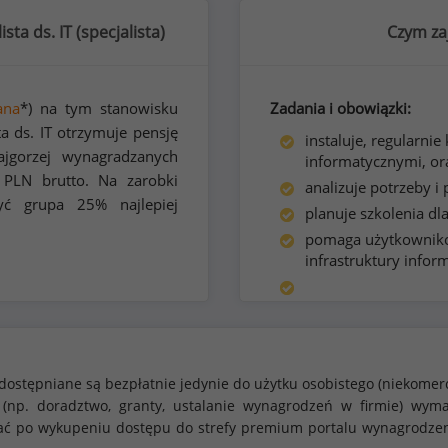
ta ds. IT (
specjalista
)
Czym zaj
ana
*) na tym stanowisku
Zadania i obowiązki:
ta ds. IT otrzymuje pensję
instaluje, regularni
gorzej wynagradzanych
informatycznymi, ora
PLN brutto. Na zarobki
analizuje potrzeby 
ć grupa 25% najlepiej
planuje szkolenia dl
pomaga użytkowniko
infrastruktury infor
dostępniane są bezpłatnie jedynie do użytku osobistego (niekomer
 (np. doradztwo, granty, ustalanie wynagrodzeń w firmie) w
stać po wykupeniu dostępu do strefy premium portalu wynagrodze