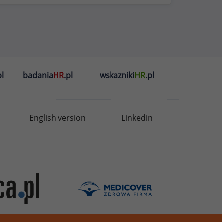
l
badania
HR
.pl
wskazniki
HR
.pl
English version
Linkedin