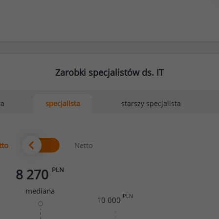
Zarobki specjalistów ds. IT
ta
starszy specjalista
specjalista
tto
Netto
PLN
8 270
mediana
PLN
10 000