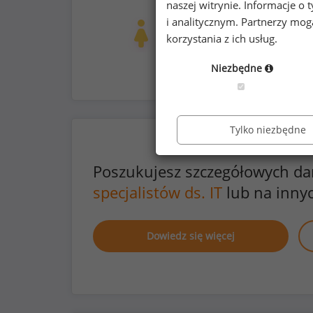
naszej witrynie. Informacje 
prywatna opieka medyczna dla pracow
i analitycznym. Partnerzy mo
Kobiety
Mężc
47
78
korzystania z ich usług.
Niezbędne
Tylko niezbędne
Poszukujesz szczegółowych d
specjalistów ds. IT
lub na inny
Dowiedz się więcej