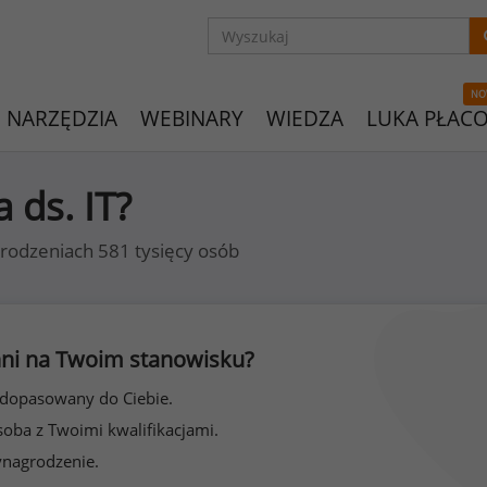
NO
NARZĘDZIA
WEBINARY
WIEDZA
LUKA PŁAC
a ds. IT?
rodzeniach 581 tysięcy osób
 inni na Twoim stanowisku?
 dopasowany do Ciebie.
soba z Twoimi kwalifikacjami.
ynagrodzenie.