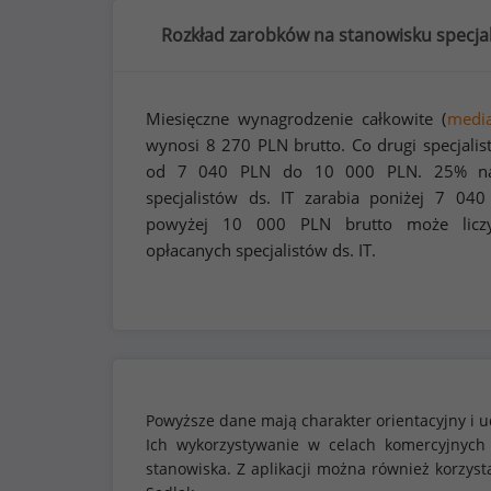
Rozkład zarobków na stanowisku specjalis
Miesięczne wynagrodzenie całkowite (
medi
wynosi
8 270
PLN brutto. Co drugi specjalis
od
7 040
PLN do
10 000
PLN. 25% naj
specjalistów ds. IT zarabia poniżej
7 040
powyżej
10 000
PLN brutto może liczy
opłacanych specjalistów ds. IT.
Powyższe dane mają charakter orientacyjny i u
Ich wykorzystywanie w celach komercyjnych
stanowiska. Z aplikacji można również korzy