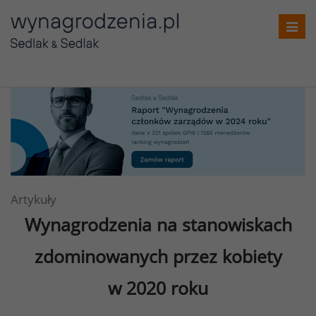
T
o
g
g
l
e
n
a
v
i
Artykuły
g
Wynagrodzenia na stanowiskach
a
t
zdominowanych przez kobiety
i
o
w 2020 roku
n