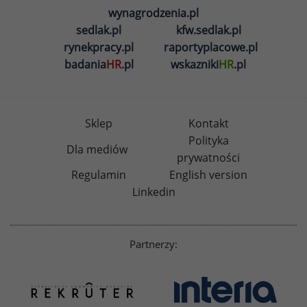
wynagrodzenia.pl
sedlak.pl
kfw.sedlak.pl
rynekpracy.pl
raportyplacowe.pl
badania
HR
.pl
wskazniki
HR
.pl
Sklep
Kontakt
Polityka
Dla mediów
prywatności
Regulamin
English version
Linkedin
Partnerzy: