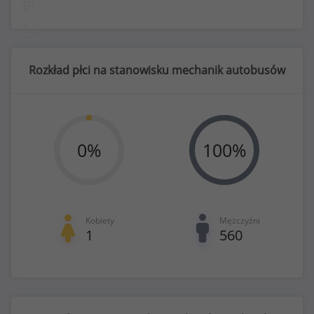
Rozkład płci na stanowisku mechanik autobusów
0
%
100
%
Kobiety
Mężczyźni
1
560