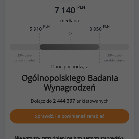
PLN
7 140
mediana
PLN
PLN
5 910
8 950
25%
osób
25%
osób
zarabia mniej
zarabia więcej
Dane pochodzą z
Ogólnopolskiego Badania
Wynagrodzeń
Dołącz do
2 444 397
ankietowanych
Sprawdź, ile powinieneś zarabiać
Nie wszyscy zatrudnieni na tym samym stanowisku