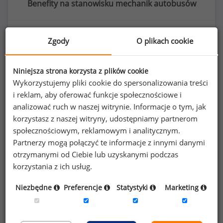
Benefity na stanowisku mechanik autobusów
Zgody
O plikach cookie
15
%
Niniejsza strona korzysta z plików cookie
Wykorzystujemy pliki cookie do spersonalizowania treści
i reklam, aby oferować funkcje społecznościowe i
analizować ruch w naszej witrynie. Informacje o tym, jak
szkolenia/kursy zawodowe
korzystasz z naszej witryny, udostępniamy partnerom
społecznościowym, reklamowym i analitycznym.
Partnerzy mogą połączyć te informacje z innymi danymi
otrzymanymi od Ciebie lub uzyskanymi podczas
korzystania z ich usług.
Poszukujesz szczegółowych danych o
Niezbędne
Preferencje
Statystyki
Marketing
wynagrodzeniach
mechaników autobusów
lub na innych stanowiskach?