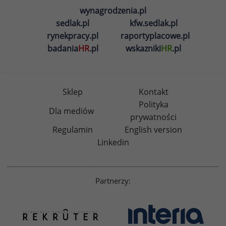
wynagrodzenia.pl
sedlak.pl
kfw.sedlak.pl
rynekpracy.pl
raportyplacowe.pl
badania
HR
.pl
wskazniki
HR
.pl
Sklep
Kontakt
Polityka
Dla mediów
prywatności
Regulamin
English version
Linkedin
Partnerzy: