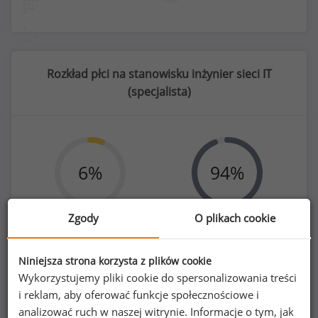
Rozkład płci na stanowisku inżynier sieci IT
(
specjalista
)
6
%
94
%
Zgody
O plikach cookie
Kobiety
Mężczyźni
7
116
Niniejsza strona korzysta z plików cookie
Wykorzystujemy pliki cookie do spersonalizowania treści
i reklam, aby oferować funkcje społecznościowe i
analizować ruch w naszej witrynie. Informacje o tym, jak