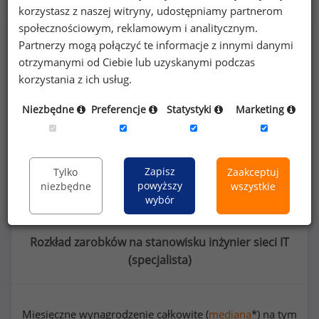
korzystasz z naszej witryny, udostępniamy partnerom
społecznościowym, reklamowym i analitycznym.
Poszukujesz szczegółowych danych o
Partnerzy mogą połączyć te informacje z innymi danymi
wynagrodzeniach
inżynierów sieci IT
lub na
otrzymanymi od Ciebie lub uzyskanymi podczas
innych stanowiskach?
korzystania z ich usług.
Niezbędne
Preferencje
Statystyki
Marketing
Dowiedz się więcej
Wykorzystaj kod
Zapisz
Tylko
Zaakceptuj
powyższy
niezbędne
wszystkie
wybór
Rozkład zarobków na stanowisku inżynier sieci IT
(
specjalista
)
Miesięczne wynagrodzenie całkowite (
mediana
*) na tym