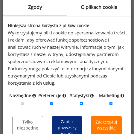
Dowiedz się więcej
KLIKNIJ TU
Zgody
O plikach cookie
Niniejsza strona korzysta z plików cookie
Wykorzystujemy pliki cookie do spersonalizowania treści
i reklam, aby oferować funkcje społecznościowe i
Chcesz na bieżąco śledzić najnowsze informacje o
analizować ruch w naszej witrynie. Informacje o tym, jak
wynagrodzeniach?
korzystasz z naszej witryny, udostępniamy partnerom
Zapisz się do newslettera!
społecznościowym, reklamowym i analitycznym.
Partnerzy mogą połączyć te informacje z innymi danymi
otrzymanymi od Ciebie lub uzyskanymi podczas
korzystania z ich usług.
Wyrażam zgodę na przetwarzanie moich
Niezbędne
Preferencje
Statystyki
Marketing
danych osobowych zawartych w
formularzu przez Sedlak
Sedlak sp. z o.o.
&
sp. k. w celu otrzymywania bezpłatnego
Zapisz
Tylko
Zaakceptuj
newsletter’a portalu wynagrodzenia.pl.
powyższy
niezbędne
wszystkie
Wyrażam zgodę na przesyłanie na podany
wybór