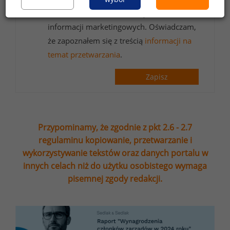
adres e-mail ofert handlowych oraz
informacji marketingowych. Oświadczam,
że zapoznałem się z treścią
informacji na
temat przetwarzania
.
Zapisz
Przypominamy, że zgodnie z pkt 2.6 - 2.7
regulaminu kopiowanie, przetwarzanie i
wykorzystywanie tekstów oraz danych portalu w
innych celach niż do użytku osobistego wymaga
pisemnej zgody redakcji.