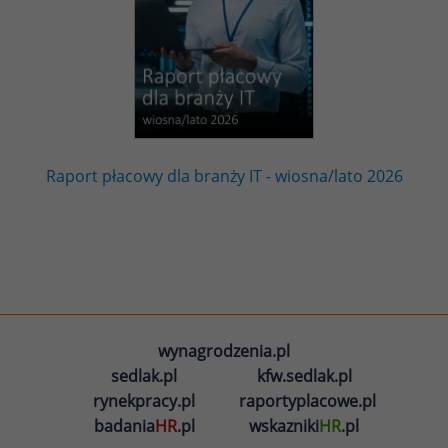
Raport płacowy dla branży IT - wiosna/lato 2026
wynagrodzenia.pl
sedlak.pl
kfw.sedlak.pl
rynekpracy.pl
raportyplacowe.pl
badania
HR
.pl
wskazniki
HR
.pl