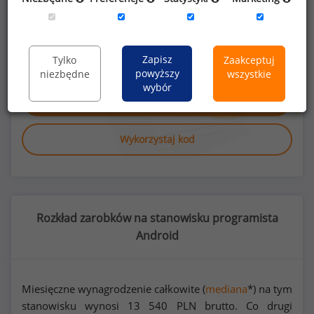
Poszukujesz szczegółowych danych o
wynagrodzeniach
programistów Android
lub
na innych stanowiskach?
Zapisz
Tylko
Zaakceptuj
powyższy
niezbędne
wszystkie
wybór
Dowiedz się więcej
Wykorzystaj kod
Rozkład zarobków na stanowisku programista
Android
Miesięczne wynagrodzenie całkowite (
mediana
*) na tym
stanowisku wynosi
13 540
PLN brutto. Co drugi