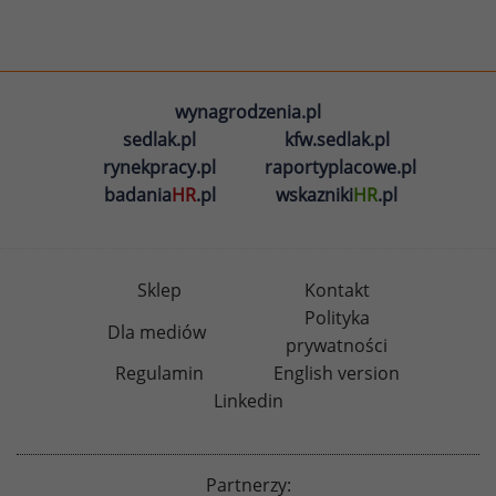
wynagrodzenia.pl
sedlak.pl
kfw.sedlak.pl
rynekpracy.pl
raportyplacowe.pl
badania
HR
.pl
wskazniki
HR
.pl
Sklep
Kontakt
Polityka
Dla mediów
prywatności
Regulamin
English version
Linkedin
Partnerzy: