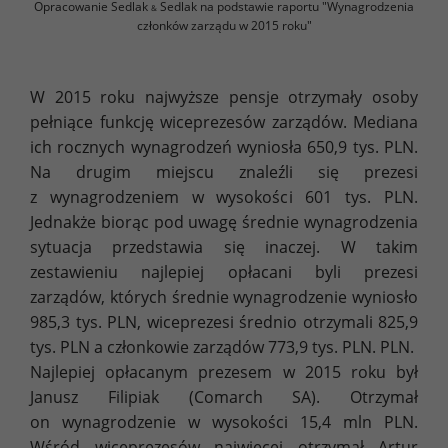
Opracowanie Sedlak
Sedlak na podstawie raportu "Wynagrodzenia
&
członków zarządu w 2015 roku"
W 2015 roku najwyższe pensje otrzymały osoby
pełniące funkcję wiceprezesów zarządów. Mediana
ich rocznych wynagrodzeń wyniosła 650,9 tys. PLN.
Na drugim miejscu znaleźli się prezesi
z wynagrodzeniem w wysokości 601 tys. PLN.
Jednakże biorąc pod uwagę średnie wynagrodzenia
sytuacja przedstawia się inaczej. W takim
zestawieniu najlepiej opłacani byli prezesi
zarządów, których średnie wynagrodzenie wyniosło
985,3 tys. PLN, wiceprezesi średnio otrzymali 825,9
tys. PLN a członkowie zarządów 773,9 tys. PLN. PLN.
Najlepiej opłacanym prezesem w 2015 roku był
Janusz Filipiak (Comarch SA). Otrzymał
on wynagrodzenie w wysokości 15,4 mln PLN.
Wśród wiceprezesów najwięcej otrzymał Artur