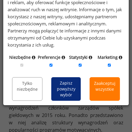
i reklam, aby oferować funkcje społecznościowe i
analizować ruch w naszej witrynie. Informacje o tym, jak
korzystasz z naszej witryny, udostępniamy partnerom
społecznościowym, reklamowym i analitycznym.
Partnerzy mogą połączyć te informacje z innymi danymi
O raporcie
otrzymanymi od Ciebie lub uzyskanymi podczas
Raport „Wynagrodzenia członków zarządów”
korzystania z ich usług.
ukazuje się po raz dwunasty. W tegorocznej edycji
przeanalizowaliśmy dane na temat wynagrodzeń
Niezbędne
Preferencje
Statystyki
Marketing
1 361 menedżerów (w tym 932 osób, które
przepracowały cały 2015 rok) z 353 spółek
notowanych na Giełdzie Papierów Wartościowych
Zapisz
Tylko
Zaakceptuj
w Warszawie.
powyższy
niezbędne
wszystkie
Raport składa się z sześciu części:
wybór
Cześć I
zawiera analizy ogólne na temat
wynagrodzeń członków zarządów spółek
giełdowych w 2015 roku. Ponadto przedstawiono
w niej analizę struktury wynagrodzeń oraz
popularności programów motywacyjnych.