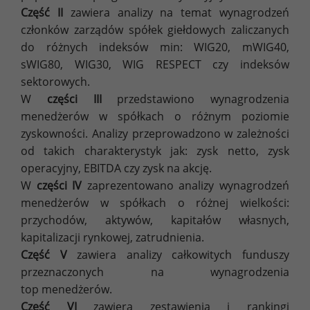
Część II
zawiera analizy na temat wynagrodzeń
członków zarządów spółek giełdowych zaliczanych
do różnych indeksów min: WIG20, mWIG40,
sWIG80, WIG30, WIG RESPECT czy indeksów
sektorowych.
W
części III
przedstawiono wynagrodzenia
menedżerów w spółkach o różnym poziomie
zyskowności. Analizy przeprowadzono w zależności
od takich charakterystyk jak: zysk netto, zysk
operacyjny, EBITDA czy zysk na akcję.
W
części IV
zaprezentowano analizy wynagrodzeń
menedżerów w spółkach o różnej wielkości:
przychodów, aktywów, kapitałów własnych,
kapitalizacji rynkowej, zatrudnienia.
Część V
zawiera analizy całkowitych funduszy
przeznaczonych na wynagrodzenia
top menedżerów.
Część VI
zawiera zestawienia i rankingi