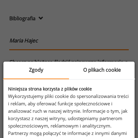
Bibliografia
Maria Hajec
Chcesz na bieżąco śledzić najnowsze informacje o
Zgody
O plikach cookie
wynagrodzeniach?
Zapisz się do newslettera!
Niniejsza strona korzysta z plików cookie
Wykorzystujemy pliki cookie do spersonalizowania treści
i reklam, aby oferować funkcje społecznościowe i
analizować ruch w naszej witrynie. Informacje o tym, jak
Wyrażam zgodę na przetwarzanie moich
korzystasz z naszej witryny, udostępniamy partnerom
danych osobowych zawartych w
społecznościowym, reklamowym i analitycznym.
formularzu przez Sedlak
Sedlak sp. z o.o.
&
Partnerzy mogą połączyć te informacje z innymi danymi
sp. k. w celu otrzymywania bezpłatnego