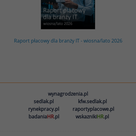
Raport płacowy dla branży IT - wiosna/lato 2026
wynagrodzenia.pl
sedlak.pl
kfw.sedlak.pl
rynekpracy.pl
raportyplacowe.pl
badania
HR
.pl
wskazniki
HR
.pl