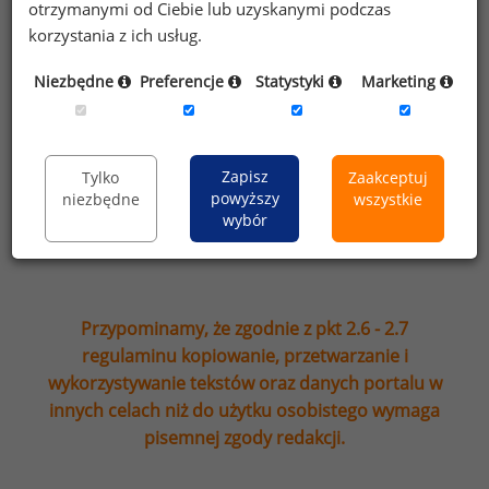
otrzymanymi od Ciebie lub uzyskanymi podczas
newsletter’a portalu wynagrodzenia.pl.
korzystania z ich usług.
Wyrażam zgodę na przesyłanie na podany
Niezbędne
Preferencje
Statystyki
Marketing
adres e-mail ofert handlowych oraz
informacji marketingowych. Oświadczam,
że zapoznałem się z treścią
informacji na
temat przetwarzania
.
Zapisz
Tylko
Zaakceptuj
powyższy
niezbędne
wszystkie
wybór
Zapisz
Przypominamy, że zgodnie z pkt 2.6 - 2.7
regulaminu kopiowanie, przetwarzanie i
wykorzystywanie tekstów oraz danych portalu w
innych celach niż do użytku osobistego wymaga
pisemnej zgody redakcji.