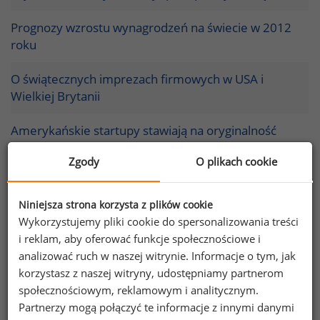
Prognozy wzrostu wynagrodzeń na świecie w 2012
roku
O świątecznych imprezach firmowych w USA i
Wielkiej Brytanii
Amerykańskie startupy stawiają na oryginalność
benefitów
Zgody
O plikach cookie
Benefity w 2011 roku – co oferują Amerykanie w
okresie niepewności?
Niniejsza strona korzysta z plików cookie
Wykorzystujemy pliki cookie do spersonalizowania treści
Nowości ze świata benefitów
i reklam, aby oferować funkcje społecznościowe i
analizować ruch w naszej witrynie. Informacje o tym, jak
Historia badań płacowych w Stanach
korzystasz z naszej witryny, udostępniamy partnerom
Zjednoczonych
społecznościowym, reklamowym i analitycznym.
Partnerzy mogą połączyć te informacje z innymi danymi
Popularność i znaczenie świadczeń pozapłacowych