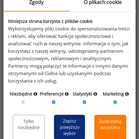
Zgody
O plikach cookie
lata) mediana wynagrodzeń wyniosła 2 595 PLN,
a co czwarty najlepiej wynagradzany zarabiał
Niniejsza strona korzysta z plików cookie
powyżej 3 420 PLN. Z kolei co czwarty młody
Wykorzystujemy pliki cookie do spersonalizowania treści
pracownik zaczynał od stawki nie przekraczającej
i reklam, aby oferować funkcje społecznościowe i
1 700 PLN, a wynagrodzenie połowy nie było
analizować ruch w naszej witrynie. Informacje o tym, jak
większe niż 2 000 PLN.
korzystasz z naszej witryny, udostępniamy partnerom
społecznościowym, reklamowym i analitycznym.
Wykres 2. Wynagrodzenie całkowite brutto
Partnerzy mogą połączyć te informacje z innymi danymi
sprzedawców w różnym wieku (w PLN)
otrzymanymi od Ciebie lub uzyskanymi podczas
korzystania z ich usług.
Niezbędne
Preferencje
Statystyki
Marketing
Zapisz
Tylko
Zaakceptuj
powyższy
niezbędne
wszystkie
wybór