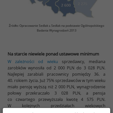
Źródło: Opracowanie Sedlak
Sedlak na podstawie Ogólnopolskiego
&
Badania Wynagrodzeń 2013
Na starcie niewiele ponad ustawowe minimum
W zależności od wieku
sprzedawcy, mediana
zarobków wynosiła od 2 000 PLN do 3 028 PLN.
Najlepiej zarabiali pracownicy pomiędzy 36. a
40. rokiem życia. Już 75% sprzedawców w tym wieku
miało pensję wyższą niż 2 000 PLN, wynagrodzenie
połowy przekraczało 3 028 PLN, a pensja
co czwartego przewyższała kwotę 4 575 PLN.
W kolejnych przedziałach wiekowych
wynagrodzenie zmniejszało się. W przedziale (51-64