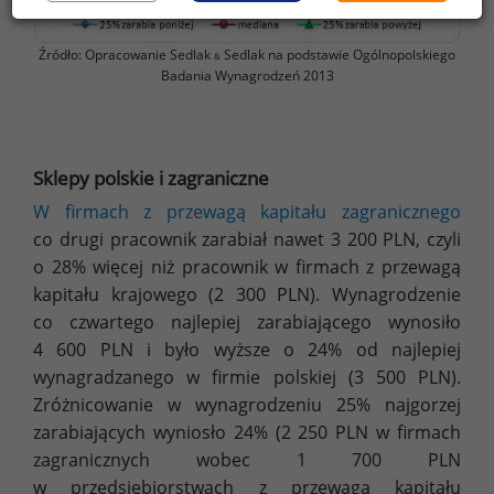
Źródło: Opracowanie Sedlak
Sedlak na podstawie Ogólnopolskiego
&
Badania Wynagrodzeń 2013
Sklepy polskie i zagraniczne
W firmach z przewagą kapitału zagranicznego
co drugi pracownik zarabiał nawet 3 200 PLN, czyli
o 28% więcej niż pracownik w firmach z przewagą
kapitału krajowego (2 300 PLN). Wynagrodzenie
co czwartego najlepiej zarabiającego wynosiło
4 600 PLN i było wyższe o 24% od najlepiej
wynagradzanego w firmie polskiej (3 500 PLN).
Zróżnicowanie w wynagrodzeniu 25% najgorzej
zarabiających wyniosło 24% (2 250 PLN w firmach
zagranicznych wobec 1 700 PLN
w przedsiębiorstwach z przewagą kapitału