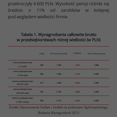
przekroczyły 4 600 PLN. Wysokość pensji różniła się
średnio o 11% od zarobków w kolejnej
pod względem wielkości firmie.
Tabela 1. Wynagrodzenia całkowite brutto
w przedsiębiorstwach różnej wielkości (w PLN)
mediana
próba
25% zarabia poniżej
25% zarabia powyżej
mikroprzedsiębiorstwo
394
1 600
1 955
2 800
(1-9 osób)
małe przedsiębiorstwo
402
1 650
2 100
3 050
(10-49 osób)
średnie przedsiębiorstwo
417
1 950
2 900
3 900
(50-249 osób)
duże przedsiębiorstwo
337
2 100
3 000
4 250
(250-999 osób)
wielkie przedsiębiorstwo
950
2 110
3 000
4 600
(1 000 i więcej)
Źródło: Opracowanie Sedlak
Sedlak na podstawie Ogólnopolskiego
&
Badania Wynagrodzeń 2013