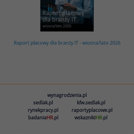
Raport płacowy dla branży IT - wiosna/lato 2026
wynagrodzenia.pl
sedlak.pl
kfw.sedlak.pl
rynekpracy.pl
raportyplacowe.pl
badania
HR
.pl
wskazniki
HR
.pl