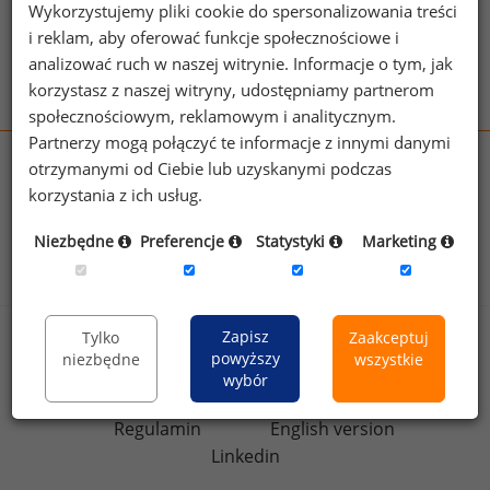
dla roli
Wykorzystujemy pliki cookie do spersonalizowania treści
Zobacz więcej haseł
i reklam, aby oferować funkcje społecznościowe i
analizować ruch w naszej witrynie. Informacje o tym, jak
korzystasz z naszej witryny, udostępniamy partnerom
społecznościowym, reklamowym i analitycznym.
Partnerzy mogą połączyć te informacje z innymi danymi
otrzymanymi od Ciebie lub uzyskanymi podczas
wynagrodzenia.pl
korzystania z ich usług.
sedlak.pl
kfw.sedlak.pl
rynekpracy.pl
raportyplacowe.pl
Niezbędne
Preferencje
Statystyki
Marketing
badania
HR
.pl
wskazniki
HR
.pl
Zapisz
Tylko
Zaakceptuj
Sklep
Kontakt
powyższy
niezbędne
wszystkie
Polityka
wybór
Dla mediów
prywatności
Regulamin
English version
Linkedin