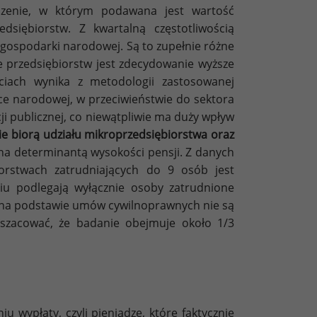
czenie, w którym podawana jest wartość
dsiębiorstw. Z kwartalną częstotliwością
j gospodarki narodowej. Są to zupełnie różne
e przedsiębiorstw jest zdecydowanie wyższe
iach wynika z metodologii zastosowanej
ce narodowej, w przeciwieństwie do sektora
ji publicznej, co niewątpliwie ma duży wpływ
nie biorą udziału mikroprzedsiębiorstwa oraz
wna determinantą wysokości pensji. Z danych
orstwach zatrudniających do 9 osób jest
niu podlegają wyłącznie osoby zatrudnione
 na podstawie umów cywilnoprawnych nie są
 szacować, że badanie obejmuje około 1/3
 wypłaty, czyli pieniądze, które faktycznie