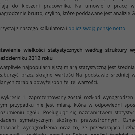
afiają do kieszeni pracownika. Na umowie o pracę w
agrodzenie brutto, czyli to, które poddawane jest analizie
rzystaj z naszego kalkulatora i
oblicz swoją pensje netto
.
stawienie wielkości statystycznych według struktury
aździerniku 2012 roku
wątpliwie najpopularniejszą miarą statystyczną jest średnia.
zaburzyć przez skrajne wartości.Na podstawie średniej 
anych zarabia powyżej/poniżej tej wartości.
wykresie 1. zaprezentowany został rozkład wynagrodzeń
ym przypadku nie jest miarą, która w odpowiedni spos
ozumieniu ogółu. Posługując się nazewnictwem statystyc
zkładem symetrycznym skośnym prawostronnym. Oznacz
tościach wynagrodzenia oraz to, że przeważająca liczb