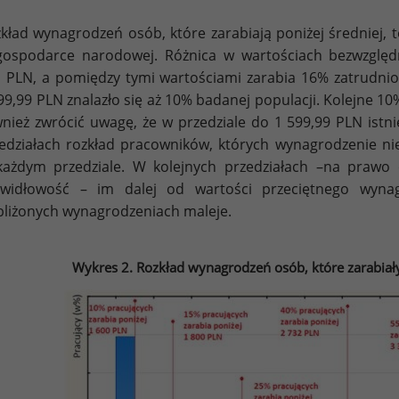
kład wynagrodzeń osób, które zarabiają poniżej średniej, 
ospodarce narodowej. Różnica w wartościach bezwzglę
 PLN, a pomiędzy tymi wartościami zarabia 16% zatrudnio
99,99 PLN znalazło się aż 10% badanej populacji. Kolejne 10
nież zwrócić uwagę, że w przedziale do 1 599,99 PLN ist
edziałach rozkład pracowników, których wynagrodzenie ni
ażdym przedziale. W kolejnych przedziałach –na praw
widłowość – im dalej od wartości przeciętnego wynag
bliżonych wynagrodzeniach maleje.
Wykres 2. Rozkład wynagrodzeń osób, które zarabiały 