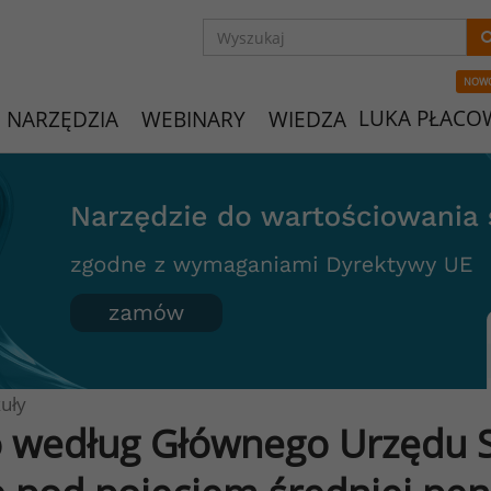
NOW
LUKA PŁACO
NARZĘDZIA
WEBINARY
WIEDZA
uły
 według Głównego Urzędu S