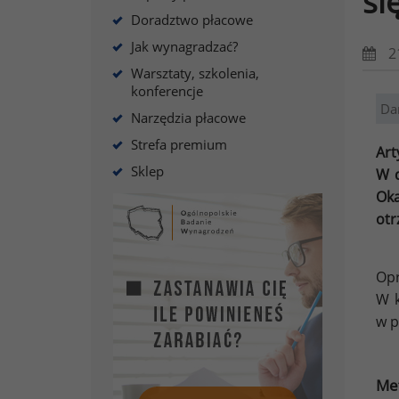
si
Doradztwo płacowe
Jak wynagradzać?
2
Warsztaty, szkolenia,
konferencje
Da
Narzędzia płacowe
Strefa premium
Art
Sklep
W d
Oka
otr
Opr
W k
w p
Met