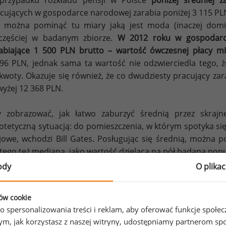
przypadku rozkładu pensji w Polsce
poniżej średniej 
cujących w gospodarce narodowej zarabia poniżej 3 115 PL
 można pominąć tu miary jaką jest moda (inaczej domina
częściej w badanym zbiorze.
W 2012 roku w gospodarce
abiające 1 500 PLN brutto – wartość ówczesnej płacy mi
96 PLN, jednak sama ta wartość nie odzwierciedla tego, 
 kwoty. Okazuje się również, że co dwudziesty pracujący zar
yżej 12 368 PLN.
 zobrazować, jak łatwo zaburzyć średnią przez skrajn
otetyczną sytuacją: do pomieszczenia, w którym spotyka si
jowe, wchodzi Bill Gates. Posługując się średnią, można po
tego też mediana, jako wartość dzieląca na pół badaną popul
ody
O plika
Wykres 1. Rozkład wynagrodzeń w gospodarce narod
ków cookie
o spersonalizowania treści i reklam, aby oferować funkcje społe
o tym, jak korzystasz z naszej witryny, udostępniamy partnerom