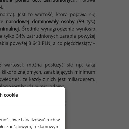
zarabia ponad 66% zatrudnionych.
Połowa
N.
nta). Jest to wartość, która pojawia się
 narodowej dominowały osoby (59 tys.)
nimalnej.
Średnie wynagrodzenie wyniosło
że tylko 34% zatrudnionych zarabia powyżej
abia powyżej 8 643 PLN, a co pięćdziesiąty –
e wartości, można posłużyć się np. taką
ę kilkoro znajomych, zarabiających minimum
wiedzieć, że każdy z nich jest miliarderem.
ację jest bardziej miarodajna.
ch cookie
owej według GUS (brutto w PLN)
cznościowe i analizować ruch w
 społecznościowym, reklamowym