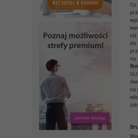
Co
prz
wyd
war
ni
do 
prz
na 
fir
GUS
dwu
na 
wli
zat
Bru
Wyn