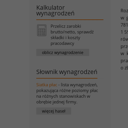
Kalkulator
Roz
wynagrodzeń
w g
781
Przelicz zarobki
brutto/netto, sprawdź
1 5
składki i koszty
rów
pracodawcy
prz
oblicz wynagrodzenie
w k
pra
o z
Słownik wynagrodzeń
Siatka płac
- lista wynagrodzeń,
pokazująca różne poziomy płac
na różnych stanowiskach w
obrębie jednej firmy.
więcej haseł