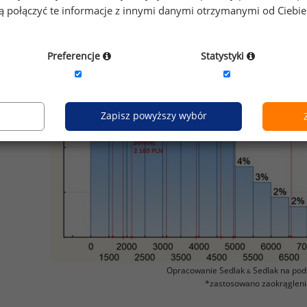
gą połączyć te informacje z innymi danymi otrzymanymi od Ciebi
Preferencje
Statystyki
Zapisz powyższy wybór
Opracowanie Sedlak
Sedlak na pod
&
*zastosowano zaokrągleni