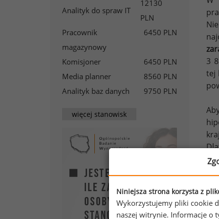
W 
12130
Analityk do spraw IT
pra
PLN
Nie
Pracownik
6450 PLN
naj
magazynowy
zar
3 8
Komisjoner
6450 PLN
tej
Media planner
8560 PLN
pow
Analityk baz danych
9750 PLN
Aby
więcej stanowisk
hip
kra
Dla
Zg
Niniejsza strona korzysta z pli
Wykorzystujemy pliki cookie d
naszej witrynie. Informacje 