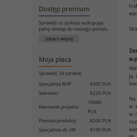
tr
Dostęp premium
wyn
Sprawdź co zyskasz wykupując
Sko
pełny dostęp do naszego portalu
zobacz więcej
Ze
Moja płaca
w p
Nie
Sprawdź, ile zarabia:
ją 
bad
Specjalista BHP
8300 PLN
Sekretarz
6220 PLN
Na 
10080
w t
Kierownik projektu
PLN
w r
Planista produkcji
8200 PLN
ro
war
Specjalista ds. HR
8100 PLN