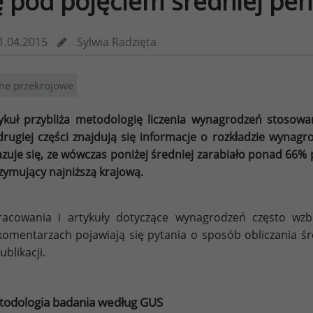
ę pod pojęciem średniej pen
1.04.2015
Sylwia Radzięta
ne przekrojowe
ykuł przybliża metodologię liczenia wynagrodzeń stosowa
rugiej części znajdują się informacje o rozkładzie wynag
zuje się, ze wówczas poniżej średniej zarabiało ponad 66%
zymujący najniższą krajową.
acowania i artykuły dotyczące wynagrodzeń często wzb
omentarzach pojawiają się pytania o sposób obliczania śre
ublikacji.
odologia badania według GUS