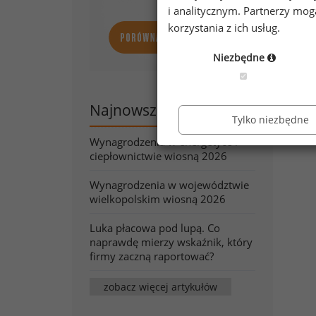
i analitycznym. Partnerzy mo
korzystania z ich usług.
Niezbędne
Najnowsze artykuły
Tylko niezbędne
Wynagrodzenia w energetyce i
ciepłownictwie wiosną 2026
Wynagrodzenia w województwie
wielkopolskim wiosną 2026
Luka płacowa pod lupą. Co
naprawdę mierzy wskaźnik, który
firmy zaczną raportować?
zobacz więcej artykułów