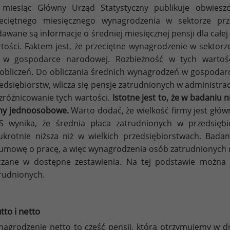
 miesiąc Główny Urząd Statystyczny publikuje obwiesz
eciętnego miesięcznego wynagrodzenia w sektorze prze
awane są informacje o średniej miesięcznej pensji dla całe
tości. Faktem jest, że przeciętne wynagrodzenie w sektorz
ż w gospodarce narodowej. Rozbieżność w tych wartośc
obliczeń. Do obliczania średnich wynagrodzeń w gospodar
edsiębiorstw, wlicza się pensje zatrudnionych w administrac
zróżnicowanie tych wartości.
Istotne jest to, że w badaniu 
my jednoosobowe.
Warto dodać, że wielkość firmy jest głó
 wynika, że średnia płaca zatrudnionych w przedsiębi
krotnie niższa niż w wielkich przedsiębiorstwach. Bada
umowę o pracę, a więc wynagrodzenia osób zatrudnionych
czane w dostępne zestawienia. Na tej podstawie można
rudnionych.
tto i netto
agrodzenie netto to część pensji, którą otrzymujemy w dniu