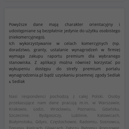
Powyższe dane mają charakter orientacyjny i
udostępniane są bezpłatnie jedynie do użytku osobistego
(niekomercyjnego).
Ich wykorzystywanie w celach komercyjnych (np.
doradztwo, granty, ustalanie wynagrodzeń w firmie)
wymaga zakupu raportu premium dla wybranego
stanowiska. Z aplikacji można również korzystać po
wykupeniu dostępu do strefy premium portalu
wynagrodzenia.pl bądź uzyskaniu pisemnej zgody Sedlak
Sedlak
&
Nasi respondenci pochodzą z całej Polski. Osoby
przekazujące nam dane pracują m.in. w Warszawie,
Krakowie, Łodzi, Wrocławiu, Poznaniu, Gdańsku,
Szczecinie, Bydgoszczy, Lublinie, Katowicach,
Białymstoku, Gdyni, Częstochowie, Radomiu, Sosnowcu,
Toruniu, Kielcach, Gliwicach, Zabrzu, Bytomiu, Rzeszowie,