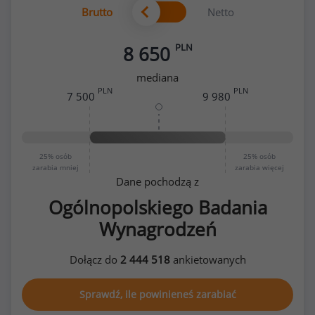
Brutto
Netto
PLN
8 650
mediana
PLN
PLN
7 500
9 980
25%
osób
25%
osób
zarabia mniej
zarabia więcej
Dane pochodzą z
Ogólnopolskiego Badania
Wynagrodzeń
Dołącz do
2 444 518
ankietowanych
Sprawdź, ile powinieneś zarabiać