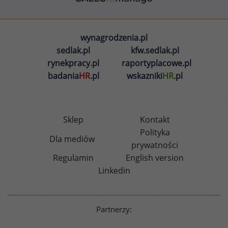
wynagrodzenia.pl
sedlak.pl
kfw.sedlak.pl
rynekpracy.pl
raportyplacowe.pl
badania
HR
.pl
wskazniki
HR
.pl
Sklep
Kontakt
Polityka
Dla mediów
prywatności
Regulamin
English version
Linkedin
Partnerzy: