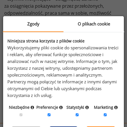
za osiągnięcia pokazywane przez przełożonych,
odpowiedzialność, praca sama w sobie, możliwość
awansu i rozwoju.
Zgody
O plikach cookie
Zaspokojenie czynników higieny przyczynia się -
zdaniem Herzberga - jedynie do utrzymania
Niniejsza strona korzysta z plików cookie
efektywności pracy i braku niezadowolenia.
Wykorzystujemy pliki cookie do spersonalizowania treści
Koncentrując się na tych czynnikach, pracodawca
i reklam, aby oferować funkcje społecznościowe i
nie zmotywuje pracowników do wzmożonej pracy
analizować ruch w naszej witrynie. Informacje o tym, jak
i lepszych efektów. Może to osiągnąć jedynie poprzez
korzystasz z naszej witryny, udostępniamy partnerom
odwołanie się do czynników motywujących, które
społecznościowym, reklamowym i analitycznym.
zwiększają zadowolenie z pracy i zaangażowanie. Teoria
Partnerzy mogą połączyć te informacje z innymi danymi
ta nazywana jest także teorią czynników motywacyjnych
otrzymanymi od Ciebie lub uzyskanymi podczas
i higieny.
korzystania z ich usług.
Zobacz więcej haseł
Niezbędne
Preferencje
Statystyki
Marketing