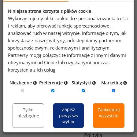
jednego z powyższych stanowisk możesz za
jego pomocą sprawdzić raporty dla
Niniejsza strona korzysta z plików cookie
pozostałych.
Wykorzystujemy pliki cookie do spersonalizowania treści
i reklam, aby oferować funkcje społecznościowe i
Wykorzystaj kod
analizować ruch w naszej witrynie. Informacje o tym, jak
korzystasz z naszej witryny, udostępniamy partnerom
Aby otrzymać darmowy kod dostępu weź udział
społecznościowym, reklamowym i analitycznym.
w
Ogólnopolskim Badaniu Wynagrodzeń
.
Partnerzy mogą połączyć te informacje z innymi danymi
otrzymanymi od Ciebie lub uzyskanymi podczas
korzystania z ich usług.
wynagrodzenia.pl
Niezbędne
Preferencje
Statystyki
Marketing
sedlak.pl
kfw.sedlak.pl
rynekpracy.pl
raportyplacowe.pl
badania
HR
.pl
wskazniki
HR
.pl
Zapisz
Tylko
Zaakceptuj
powyższy
niezbędne
wszystkie
wybór
Sklep
Kontakt
Polityka