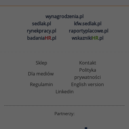
wynagrodzenia.pl
sedlak.pl
kfw.sedlak.pl
rynekpracy.pl
raportyplacowe.pl
badania
HR
.pl
wskazniki
HR
.pl
Sklep
Kontakt
Polityka
Dla mediów
prywatności
Regulamin
English version
Linkedin
Partnerzy: