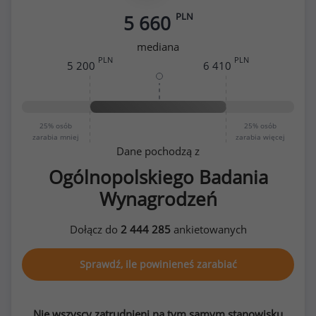
PLN
5 660
mediana
PLN
PLN
5 200
6 410
25%
osób
25%
osób
zarabia mniej
zarabia więcej
Dane pochodzą z
Ogólnopolskiego Badania
Wynagrodzeń
Dołącz do
2 444 285
ankietowanych
Sprawdź, ile powinieneś zarabiać
Nie wszyscy zatrudnieni na tym samym stanowisku