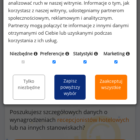
Benefity na stanowisku recepcjonista hotelowy
analizować ruch w naszej witrynie. Informacje o tym, jak
korzystasz z naszej witryny, udostępniamy partnerom
społecznościowym, reklamowym i analitycznym.
Partnerzy mogą połączyć te informacje z innymi danymi
otrzymanymi od Ciebie lub uzyskanymi podczas
27
%
korzystania z ich usług.
Niezbędne
Preferencje
Statystyki
Marketing
prywatna opieka medyczna dla pracownika
Zapisz
Tylko
Zaakceptuj
powyższy
niezbędne
wszystkie
wybór
Poszukujesz szczegółowych danych o
wynagrodzeniach
recepcjonistów hotelowych
lub na innych stanowiskach?