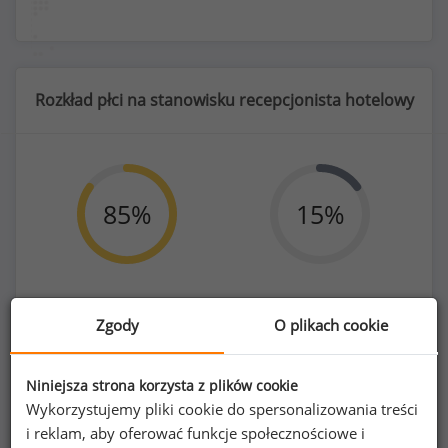
Rozkład płci na stanowisku recepcjonista hotelowy
85
%
15
%
Kobiety
Mężczyźni
Zgody
O plikach cookie
591
108
Niniejsza strona korzysta z plików cookie
Wykorzystujemy pliki cookie do spersonalizowania treści
i reklam, aby oferować funkcje społecznościowe i