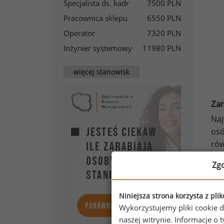
Specjalista ds. kadr
7500 PLN
Pracownica sklepu
6550 PLN
Operator
7320 PLN
Inżynier systemowy
11980 PLN
więcej stanowisk
Zar
Naj
osó
rów
2 6
Zg
Niniejsza strona korzysta z pli
Wykorzystujemy pliki cookie d
naszej witrynie. Informacje 