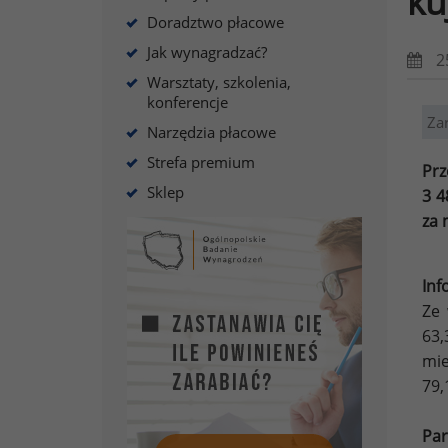
ku
Doradztwo płacowe
Jak wynagradzać?
2
Warsztaty, szkolenia,
konferencje
Za
Narzędzia płacowe
Strefa premium
Prz
Sklep
3 4
za 
Inf
Ze 
63
mie
79,
Par