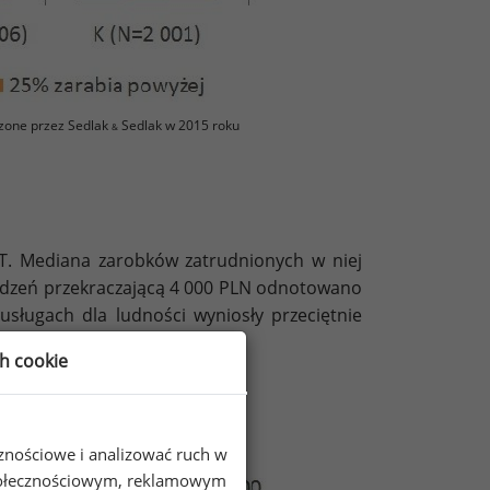
zone przez Sedlak
Sedlak w 2015 roku
&
T. Mediana zarobków zatrudnionych w niej
odzeń przekraczającą 4 000 PLN odnotowano
sługach dla ludności wyniosły przeciętnie
ch cookie
 całkowitych
m w 2015 roku (brutto w PLN)
cznościowe i analizować ruch w
 społecznościowym, reklamowym