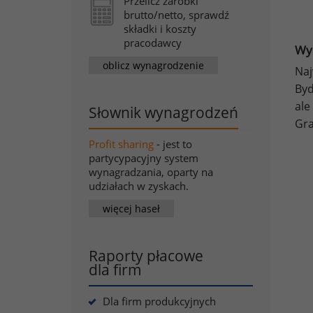
Przelicz zarobki
brutto/netto, sprawdź
składki i koszty
pracodawcy
Wy
oblicz wynagrodzenie
Naj
Byd
ale
Słownik wynagrodzeń
Gra
Profit sharing
- jest to
partycypacyjny system
wynagradzania, oparty na
udziałach w zyskach.
więcej haseł
Raporty płacowe
dla firm
Dla firm produkcyjnych