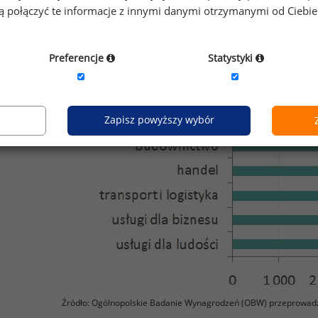
gą połączyć te informacje z innymi danymi otrzymanymi od Ciebi
Preferencje
Statystyki
Zapisz powyższy wybór
Źródło: Ogólnopolskie Badanie Wynagrodzeń (OBW) przeprowad