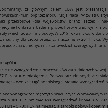
zypominamy, że głównym celem OBW jest prezentacja
nowiskach (m.in. poprzez moduł Moja Płaca). W związku z ty
iki przekrojowe (dla województw, branż, szczebli) nal
 jedynie konkretną badaną próbę. Porównując wyniki z po
brały w nich udział inne osoby. W 2015 roku niektóre dane 
z mediany dla części branż, są niższe niż w 2014 roku. Wyn
cej osób zatrudnionych na stanowiskach szeregowych oraz 
ne ogólne
eciętne wynagrodzenie pracowników zatrudnionych w woj.
87 PLN brutto miesięcznie. Połowa zatrudnionych zarabiała
miesiąc – wynika z Ogólnopolskiego Badania Wynagrodzeń 
iana wynagrodzeń mężczyzn pracujących w omawianym regio
sza o 800 PLN niż mediana wynagrodzeń kobiet. Co więce
00 PLN – 5 700 PLN na miesiąc, a zarobki połowy kobiet mie