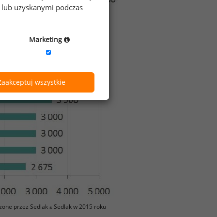
e lub uzyskanymi podczas
Marketing
Zaakceptuj wszystkie
zone przez Sedlak
Sedlak w 2015 roku
&