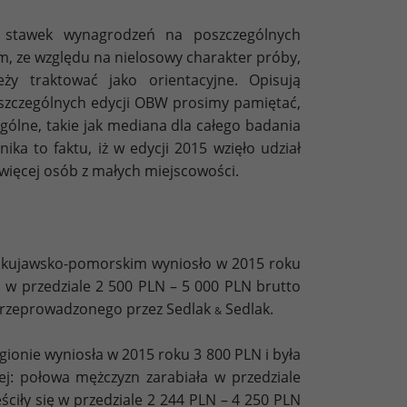
 stawek wynagrodzeń na poszczególnych
m, ze względu na nielosowy charakter próby,
eży traktować jako orientacyjne. Opisują
szczególnych edycji OBW prosimy pamiętać,
ogólne, takie jak mediana dla całego badania
ika to faktu, iż w edycji 2015 wzięło udział
więcej osób z małych miejscowości.
 kujawsko-pomorskim wyniosło w 2015 roku
 w przedziale 2 500 PLN – 5 000 PLN brutto
przeprowadzonego przez Sedlak
Sedlak.
&
nie wyniosła w 2015 roku 3 800 PLN i była
j: połowa mężczyzn zarabiała w przedziale
ściły się w przedziale 2 244 PLN – 4 250 PLN