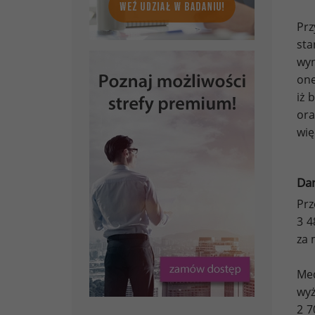
Pr
sta
wyn
one
iż 
ora
wię
Da
Prz
3 4
za 
Med
wyż
2 7