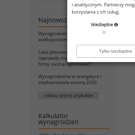
i analitycznym. Partnerzy mo
korzystania z ich usług.
Najnowsze artykuły
Niezbędne
Wynagrodzenia w województwie
wielkopolskim wiosną 2026
Tylko niezbędne
Luka płacowa pod lupą. Co
naprawdę mierzy wskaźnik, który
firmy zaczną raportować?
Wynagrodzenia w energetyce i
ciepłownictwie wiosną 2026
zobacz więcej artykułów
Kalkulator
wynagrodzeń