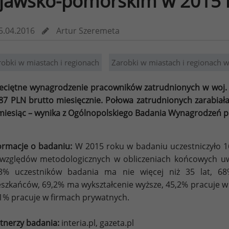
jawsko-pomorskim w 2015 
5.04.2016
Artur Szeremeta
robki w miastach i regionach
Zarobki w miastach i regionach
eciętne wynagrodzenie pracowników zatrudnionych w woj.
87 PLN brutto miesięcznie. Połowa zatrudnionych zarabiała
miesiąc – wynika z Ogólnopolskiego Badania Wynagrodzeń 
ormacje o badaniu:
W 2015 roku w badaniu uczestniczyło 16
względów metodologicznych w obliczeniach końcowych u
,3% uczestników badania ma nie więcej niż 35 lat, 
szkańców, 69,2% ma wykształcenie wyższe, 45,2% pracuje w 
1% pracuje w firmach prywatnych.
tnerzy badania:
interia.pl, gazeta.pl