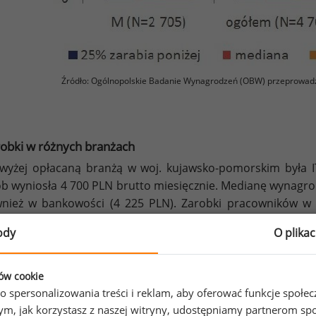
Źródło: Ogólnopolskie Badanie Wynagrodzeń (OBW) przeprowad
obki w różnych branżach
wyżej opłacaną branżą w woj. kujawsko-pomorskim była I
b wyniosła 4 700 PLN brutto miesięcznie. Medianę wynagr
nież w bankowości (4 225 PLN). Zarobki pracowników w u
75 PLN brutto na miesiąc.
ody
O plika
Wykres 2. Mediany wynagrodzeń
ków cookie
w niektórych branżach w woj. kujawsko-pomorski
o spersonalizowania treści i reklam, aby oferować funkcje społe
o tym, jak korzystasz z naszej witryny, udostępniamy partnerom