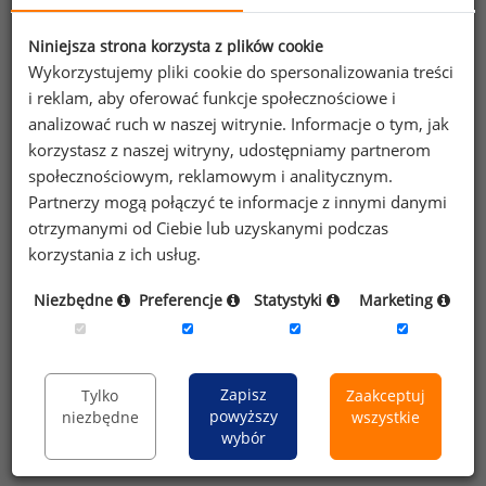
państw miesięczne zarobki przekraczają
w przeliczeniu 15 000 PLN (Grant Thornton).
Niniejsza strona korzysta z plików cookie
Wykorzystujemy pliki cookie do spersonalizowania treści
i reklam, aby oferować funkcje społecznościowe i
Wykres 4. Średnie miesięczne wynagrodzenie
w ankietowanych Państwach (PLN)
analizować ruch w naszej witrynie. Informacje o tym, jak
korzystasz z naszej witryny, udostępniamy partnerom
społecznościowym, reklamowym i analitycznym.
Partnerzy mogą połączyć te informacje z innymi danymi
otrzymanymi od Ciebie lub uzyskanymi podczas
korzystania z ich usług.
Niezbędne
Preferencje
Statystyki
Marketing
źródło: opracowanie Sedlak
Sedlak na podstawie
&
Zapisz
Tylko
Zaakceptuj
Grant Thornton, Kiedy Polskie zarobki dogonią średnią unijną?
powyższy
niezbędne
wszystkie
wybór