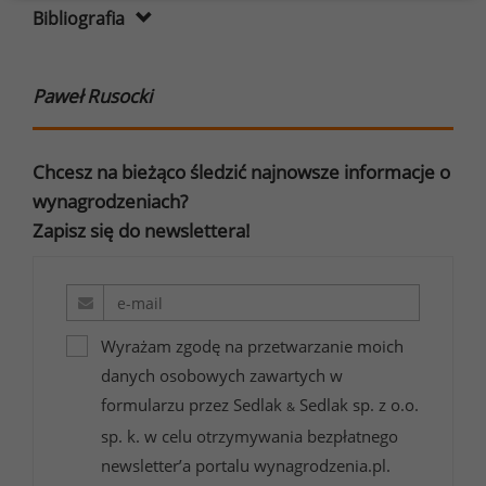
Bibliografia
Świąteczne wydatki Polaków
Paweł Rusocki
Kiedy Polskie zarobki
dogonią średnią unijną?
Chcesz na bieżąco śledzić najnowsze informacje o
wynagrodzeniach?
Zapisz się do newslettera!
Wyrażam zgodę na przetwarzanie moich
danych osobowych zawartych w
formularzu przez Sedlak
Sedlak sp. z o.o.
&
sp. k. w celu otrzymywania bezpłatnego
newsletter’a portalu wynagrodzenia.pl.