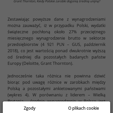
Grant Thornton, Kiedy Polskie zarobki dogonią średnią unijną?
Zestawiając powyższe dane z wynagrodzeniami
można zauważyć, iż w przypadku Polski, wydatki
świąteczne pochłoną około 27% przeciętnego
miesięcznego wynagrodzenie brutto w sektorze
przedsiębiorstw (4 921 PLN – GUS, październik
2018), co jest wartością ponad dwukrotnie wyższą
od średniej dla pozostałych badanych państw
Europy (Deloitte, Grant Thornton).
Jednocześnie taka różnica nie powinna dziwić
biorąc pod uwagę różnice w zarobkach między
Polską a pozostałymi ankietowanymi państwami
(wykres 4). W porównaniu z liderem – Wielką
Brytanią – średnie wynagrodzenie w Polsce jest
ponad 3,5 razy niższe. Co więcej, w większości
Zgody
O plikach cookie