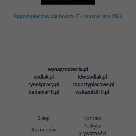
Raport płacowy dla branży IT - wiosna/lato 2026
wynagrodzenia.pl
sedlak.pl
kfw.sedlak.pl
rynekpracy.pl
raportyplacowe.pl
badania
HR
.pl
wskazniki
HR
.pl
Sklep
Kontakt
Polityka
Dla mediów
prywatności