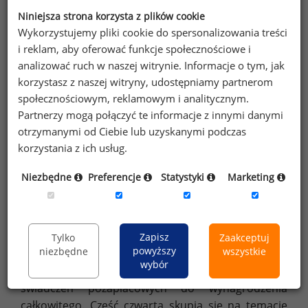
przedsiębiorstw.
Niniejsza strona korzysta z plików cookie
Wykorzystujemy pliki cookie do spersonalizowania treści
i reklam, aby oferować funkcje społecznościowe i
analizować ruch w naszej witrynie. Informacje o tym, jak
O raporcie
korzystasz z naszej witryny, udostępniamy partnerom
społecznościowym, reklamowym i analitycznym.
Raport „Świadczenia dodatkowe w oczach
Partnerzy mogą połączyć te informacje z innymi danymi
pracowników w 2018 roku” składa się z pięciu
otrzymanymi od Ciebie lub uzyskanymi podczas
części. W części pierwszej przedstawiono dane
korzystania z ich usług.
dotyczące oferowanych w 2018 roku świadczeń
dodatkowych. Analizy zaprezentowane w drugiej
Niezbędne
Preferencje
Statystyki
Marketing
części obejmują zagadnienia związane
z preferencjami pracowników w kwestii benefitów.
Część trzecia omawia finansowanie świadczeń.
Analizy w tej części dotyczą informowania
Zapisz
Tylko
Zaakceptuj
powyższy
niezbędne
wszystkie
pracowników o wartości benefitów,
wybór
ich współfinansowania oraz stosunku wartości
świadczeń pozapłacowych do wynagrodzenia
całkowitego. Część czwarta skupia się na temacie