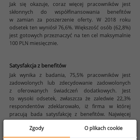
Jak się okazuje, coraz więcej pracowników jest
skłonnych do współfinansowania benefitów
w zamian za poszerzenie oferty. W 2018 roku
odsetek ten wyniósł 76,6%. Większość osób (62,8%)
jest gotowych przeznaczyć na ten cel maksymalnie
100 PLN miesięcznie.
Satysfakcja z benefitów
Jak wynika z badania, 75,5% pracowników jest
zadowolonych lub zdecydowanie zadowolonych
z oferowanych świadczeń dodatkowych. Jest
to wysoki odsetek, zwłaszcza że zaledwie 22,3%
respondentów zdeklarowało, iż firma w której
pracują bada satysfakcję z benefitów. Najwięcej
firm prowadzących takie badania robi to raz
Zgody
O plikach cookie
do roku (59,2%). Częściej niż raz na rok satysfakcję
pracowników z benefitów bada 15,9%