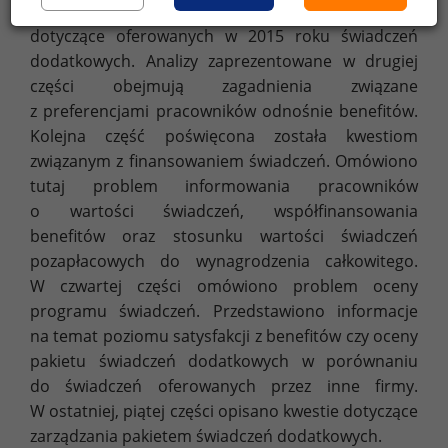
części. W części pierwszej przedstawiono dane
dotyczące oferowanych w 2015 roku świadczeń
dodatkowych. Analizy zaprezentowane w drugiej
części obejmują zagadnienia związane
z preferencjami pracowników odnośnie benefitów.
Kolejna część poświęcona została kwestiom
związanym z finansowaniem świadczeń. Omówiono
tutaj problem informowania pracowników
o wartości świadczeń, współfinansowania
benefitów oraz stosunku wartości świadczeń
pozapłacowych do wynagrodzenia całkowitego.
W czwartej części omówiono problem oceny
programu świadczeń. Przedstawiono informacje
na temat poziomu satysfakcji z benefitów czy oceny
pakietu świadczeń dodatkowych w porównaniu
do świadczeń oferowanych przez inne firmy.
W ostatniej, piątej części opisano kwestie dotyczące
zarządzania pakietem świadczeń dodatkowych.