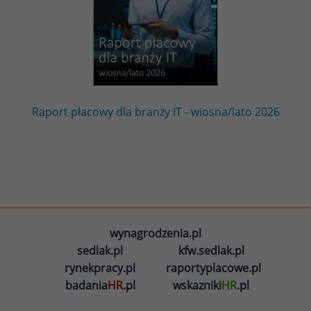
Raport płacowy dla branży IT - wiosna/lato 2026
wynagrodzenia.pl
sedlak.pl
kfw.sedlak.pl
rynekpracy.pl
raportyplacowe.pl
badania
HR
.pl
wskazniki
HR
.pl