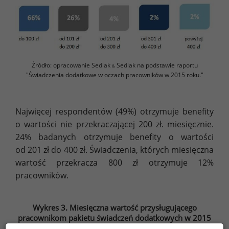
Źródło: opracowanie Sedlak
Sedlak na podstawie raportu
&
"Świadczenia dodatkowe w oczach pracowników w 2015 roku."
Najwięcej respondentów (49%) otrzymuje benefity
o wartości nie przekraczającej 200 zł. miesięcznie.
24% badanych otrzymuje benefity o wartości
od 201 zł do 400 zł. Świadczenia, których miesięczna
wartość przekracza 800 zł otrzymuje 12%
pracowników.
Wykres 3. Miesięczna wartość przysługującego
pracownikom pakietu świadczeń dodatkowych w 2015
roku