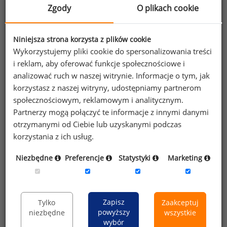
Zgody
O plikach cookie
Niniejsza strona korzysta z plików cookie
Wykorzystujemy pliki cookie do spersonalizowania treści
i reklam, aby oferować funkcje społecznościowe i
analizować ruch w naszej witrynie. Informacje o tym, jak
korzystasz z naszej witryny, udostępniamy partnerom
społecznościowym, reklamowym i analitycznym.
Partnerzy mogą połączyć te informacje z innymi danymi
otrzymanymi od Ciebie lub uzyskanymi podczas
Źródło: opracowanie Sedlak
Sedlak na podstawie raportu
korzystania z ich usług.
&
"Świadczenia dodatkowe w oczach pracowników w 2015 roku."
Niezbędne
Preferencje
Statystyki
Marketing
O raporcie
Zapisz
Tylko
Zaakceptuj
Raport
„Świadczenia dodatkowe w oczach
powyższy
niezbędne
wszystkie
pracowników w 2015 roku”
składa się z pięciu
wybór