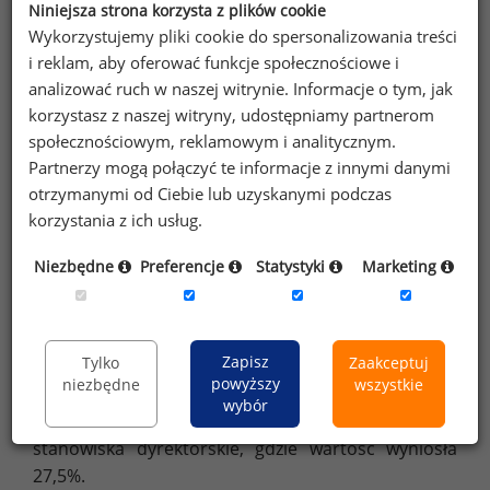
pracownikami zajmującymi różne poziomy
Niniejsza strona korzysta z plików cookie
Wykorzystujemy pliki cookie do spersonalizowania treści
stanowisk w hierarchii zawodowej
i reklam, aby oferować funkcje społecznościowe i
lub organizacyjnej. Odnosi się to do różnic
analizować ruch w naszej witrynie. Informacje o tym, jak
w zarobkach między pracownikami na różnych
korzystasz z naszej witryny, udostępniamy partnerom
szczeblach hierarchii zatrudnienia, niezależnie
społecznościowym, reklamowym i analitycznym.
od innych czynników, wiek czy poziom
Partnerzy mogą połączyć te informacje z innymi danymi
wykształcenia.
otrzymanymi od Ciebie lub uzyskanymi podczas
korzystania z ich usług.
W tabeli 3 przedstawiono mediany wynagrodzeń
całkowitych kobiet i mężczyzn na różnych
Niezbędne
Preferencje
Statystyki
Marketing
szczeblach zatrudnienia oraz obliczono lukę
płacową w każdym z nich. Jak wynika z tabeli
najmniejsze różnice w wynagrodzeniach kobiet
Zapisz
Tylko
Zaakceptuj
i mężczyzn są wśród młodszych specjalistów
powyższy
niezbędne
wszystkie
(10,3%). Natomiast najwyższą lukę płacową
wybór
zidentyfikowano wśród osób zajmujących
stanowiska dyrektorskie, gdzie wartość wyniosła
27,5%.