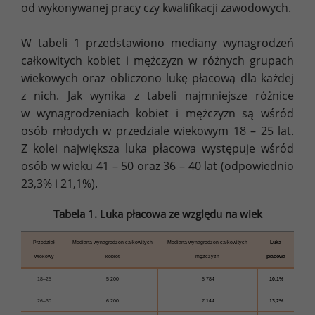
od wykonywanej pracy czy kwalifikacji zawodowych.
W tabeli 1 przedstawiono mediany wynagrodzeń
całkowitych kobiet i mężczyzn w różnych grupach
wiekowych oraz obliczono lukę płacową dla każdej
z nich. Jak wynika z tabeli najmniejsze różnice
w wynagrodzeniach kobiet i mężczyzn są wśród
osób młodych w przedziale wiekowym 18 – 25 lat.
Z kolei największa luka płacowa występuje wśród
osób w wieku 41 – 50 oraz 36 – 40 lat (odpowiednio
23,3% i 21,1%).
Tabela 1. Luka płacowa ze względu na wiek
Przedział
Mediana wynagrodzeń całkowitych
Mediana wynagrodzeń całkowitych
Luka
wiekowy
kobiet
mężczyzn
płacowa
18–25
5 200
5 784
10,1%
26–30
6 200
7 144
13,2%