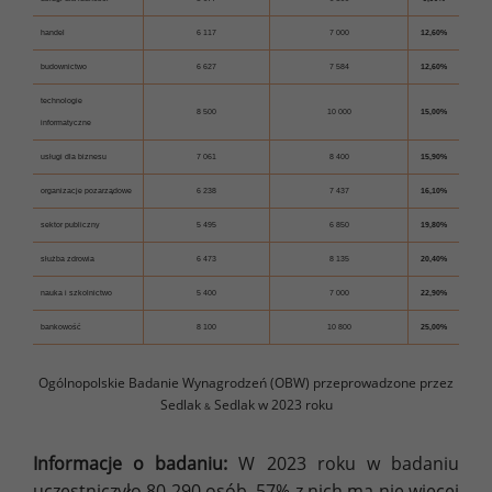
handel
6 117
7 000
12,60%
budownictwo
6 627
7 584
12,60%
technologie
8 500
10 000
15,00%
informatyczne
usługi dla biznesu
7 061
8 400
15,90%
organizacje pozarządowe
6 238
7 437
16,10%
sektor publiczny
5 495
6 850
19,80%
służba zdrowia
6 473
8 135
20,40%
nauka i szkolnictwo
5 400
7 000
22,90%
bankowość
8 100
10 800
25,00%
Ogólnopolskie Badanie Wynagrodzeń (OBW) przeprowadzone przez
Sedlak
Sedlak w 2023 roku
&
Informacje o badaniu:
W 2023 roku w badaniu
uczestniczyło 80 290 osób, 57% z nich ma nie więcej