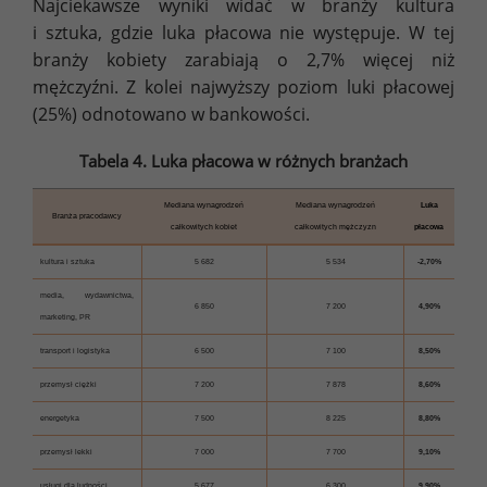
Najciekawsze wyniki widać w branży kultura
i sztuka, gdzie luka płacowa nie występuje. W tej
branży kobiety zarabiają o 2,7% więcej niż
mężczyźni. Z kolei najwyższy poziom luki płacowej
(25%) odnotowano w bankowości.
Tabela 4. Luka płacowa w różnych branżach
Mediana wynagrodzeń
Mediana wynagrodzeń
Luka
Branża pracodawcy
całkowitych kobiet
całkowitych mężczyzn
płacowa
kultura i sztuka
5 682
5 534
-2,70%
media, wydawnictwa,
6 850
7 200
4,90%
marketing, PR
transport i logistyka
6 500
7 100
8,50%
przemysł ciężki
7 200
7 878
8,60%
energetyka
7 500
8 225
8,80%
przemysł lekki
7 000
7 700
9,10%
usługi dla ludności
5 677
6 300
9,90%