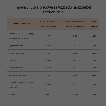
Tabela 3. Luka płacowa ze względu na szczebel
zatrudnienia
Mediana wynagrodzeń
Mediana wynagrodzeń
Luka
Szczebel zatrudnienia
całkowitych kobiet
całkowitych mężczyzn
płacowa
pracownik szeregowy
4 797
5 400
11,2%
(stanowiska wykonawcze)
brygadzista/mistrz
5 392
6 557
17,8%
młodszy specjalista
5 384
6 000
10,3%
specjalista
6 400
7 500
14,7%
starszy specjalista
8 000
9 850
18,8%
team leader/koordynator
8 800
9 900
11,1%
kierownik średniego zespołu
9 400
10 677
12,0%
(11-30 osób)
dyrektor
14 000
19 300
27,5%