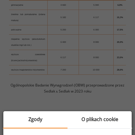
gimnazjalne
4 660
5 000
6,8%
średnie lub pomaturalne (zdana
5 182
6 117
15,3%
matura)
policealne
5 200
6 300
17,5%
niepełne wyższe (absolutorium
6 400
8 000
20,0%
studiów mgr lub inż.)
wyższe zawodowe
6 117
8 000
23,5%
(licencjackie/inżynierskie)
wyższe magisterskie inżynierskie
7 200
10 000
28,0%
Ogólnopolskie Badanie Wynagrodzeń (OBW) przeprowadzone przez
Sedlak
Sedlak w 2023 roku
&
Luka płacowa ze względu na szczebel zatrudnienia
Zgody
O plikach cookie
Luka płacowa ze względu na szczebel zatrudnienia
to zjawisko nierówności w wynagrodzeniach między