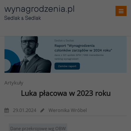
T
o
g
g
l
e
n
a
v
i
Artykuły
g
Luka płacowa w 2023 roku
a
t
i
29.01.2024
Weronika Wróbel
o
n
Dane przekrojowe wg OBW