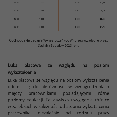
31–35
7 000
8 434
17,0%
36–40
7 144
9 051
21,1%
41–50
7 291
9 500
23,3%
51–64
6 998
8 200
14,7%
Ogólnopolskie Badanie Wynagrodzeń (OBW) przeprowadzone przez
Sedlak
Sedlak w 2023 roku
&
Luka płacowa ze względu na poziom
wykształcenia
Luka płacowa ze względu na poziom wykształcenia
odnosi się do nierówności w wynagrodzeniach
między pracownikami posiadającymi różne
poziomy edukacji. To zjawisko uwzględnia różnice
w zarobkach w zależności od stopnia wykształcenia
pracownika, niezależnie od rodzaju pracy