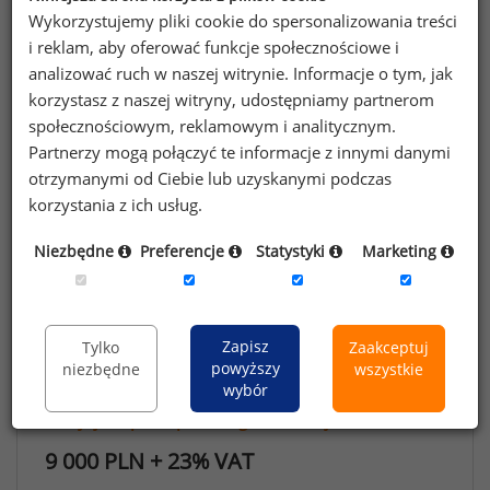
Wykorzystujemy pliki cookie do spersonalizowania treści
Analiza luki płacowej
i reklam, aby oferować funkcje społecznościowe i
analizować ruch w naszej witrynie. Informacje o tym, jak
Warunki korzystania z Raportu Płacowego
korzystasz z naszej witryny, udostępniamy partnerom
społecznościowym, reklamowym i analitycznym.
Partnerzy mogą połączyć te informacje z innymi danymi
Opcje zakupu
otrzymanymi od Ciebie lub uzyskanymi podczas
korzystania z ich usług.
Niezbędne
Preferencje
Statystyki
Marketing
14 000 PLN + 23% VAT
Kup teraz
Zapisz
Tylko
Zaakceptuj
powyższy
niezbędne
wszystkie
wybór
Przekaż dane do trwającego badania
2 edycje Raportu płacowego
w
niższej cenie
9 000 PLN + 23% VAT