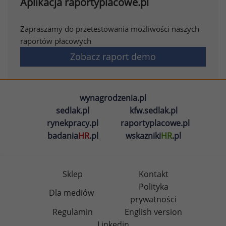
Aplikacja raportyplacowe.pl
Zapraszamy do przetestowania możliwości naszych
raportów płacowych
Zobacz raport demo
wynagrodzenia.pl
sedlak.pl
kfw.sedlak.pl
rynekpracy.pl
raportyplacowe.pl
badania
HR
.pl
wskazniki
HR
.pl
Sklep
Kontakt
Polityka
Dla mediów
prywatności
Regulamin
English version
Linkedin