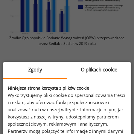
Źródło: Ogólnopolskie Badanie Wynagrodzeń (OBW) przeprowadzone
przez Sedlak
Sedlak w 2019 roku
&
Informacje o badaniu
: W 2019 roku w badaniu
Zgody
O plikach cookie
uczestniczyły 161 549 osoby. 62% uczestników
badania ma nie więcej niż 35 lat, 72% mieszka
w miastach powyżej 100 000 mieszkańców, 68%
Niniejsza strona korzysta z plików cookie
ma wykształcenie wyższe, 45% pracuje w dużych
Wykorzystujemy pliki cookie do spersonalizowania treści
lub wielkich przedsiębiorstwach, zaś 80% jest
i reklam, aby oferować funkcje społecznościowe i
analizować ruch w naszej witrynie. Informacje o tym, jak
zatrudnionych w firmach prywatnych.
korzystasz z naszej witryny, udostępniamy partnerom
społecznościowym, reklamowym i analitycznym.
Powyższy artykuł zawiera jedynie wybrane dane
Partnerzy mogą połączyć te informacje z innymi danymi
spośród tych, które posiadamy.