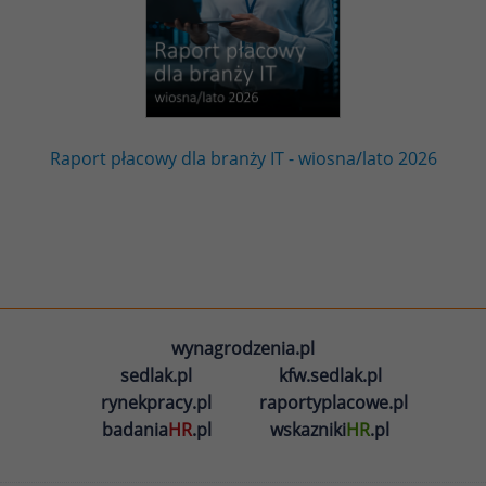
Raport płacowy dla branży IT - wiosna/lato 2026
wynagrodzenia.pl
sedlak.pl
kfw.sedlak.pl
rynekpracy.pl
raportyplacowe.pl
badania
HR
.pl
wskazniki
HR
.pl