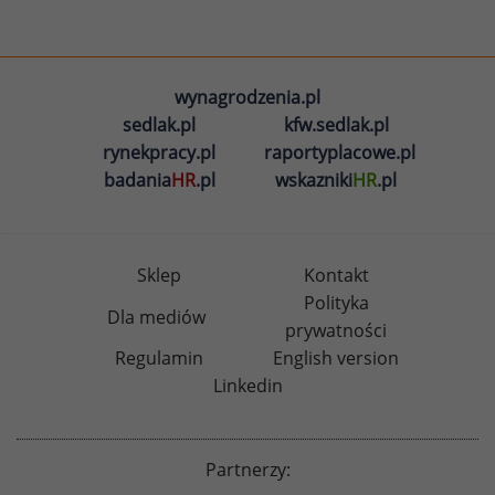
wynagrodzenia.pl
sedlak.pl
kfw.sedlak.pl
rynekpracy.pl
raportyplacowe.pl
badania
HR
.pl
wskazniki
HR
.pl
Sklep
Kontakt
Polityka
Dla mediów
prywatności
Regulamin
English version
Linkedin
Partnerzy: