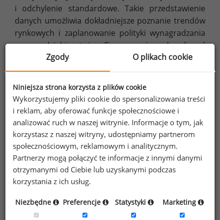
i odchylenie standardowe. Takie przedstawienie
danych umożliwia dokładniejsze poznanie trendów
rynkowych i zaplanowanie polityki wynagradzania
w przedsiębiorstwie. Firma może zdecydować
Zgody
O plikach cookie
czy chce płacić tyle co rynek, powyżej czy poniżej
(Mudel, Sedlak, 2010). W raportach płacowych
znajdują się informacje o wysokości wynagrodzenia
Niniejsza strona korzysta z plików cookie
podstawowego, całkowitego oraz zmiennego.
Wykorzystujemy pliki cookie do spersonalizowania treści
Jednym z powodów, dla których firmy decydują się
i reklam, aby oferować funkcje społecznościowe i
na korzystanie z raportów płacowych jest analiza
analizować ruch w naszej witrynie. Informacje o tym, jak
benefitów oferowanych na konkretnych
korzystasz z naszej witryny, udostępniamy partnerom
stanowiskach (Davis, Koechel, 2006). W raportach
społecznościowym, reklamowym i analitycznym.
można znaleźć także informacje o zrealizowanych
Partnerzy mogą połączyć te informacje z innymi danymi
oraz planowanych podwyżkach.
otrzymanymi od Ciebie lub uzyskanymi podczas
korzystania z ich usług.
5. Aktualność danych
Niezbędne
Preferencje
Statystyki
Marketing
Raporty płacowe przygotowywane są przez firmy