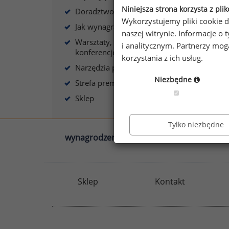
Niniejsza strona korzysta z pli
Doradztwo płacowe
6. ul
Wykorzystujemy pliki cookie d
Jak wynagradzać?
naszej witrynie. Informacje 
Patrz
Warsztaty, szkolenia,
i analitycznym. Partnerzy mo
konferencje
korzystania z ich usług.
Narzędzia płacowe
Niezbędne
Strefa premium
Sklep
Tylko niezbędne
wynagrodzenia.pl
sedlak.pl
Sklep
Kontakt