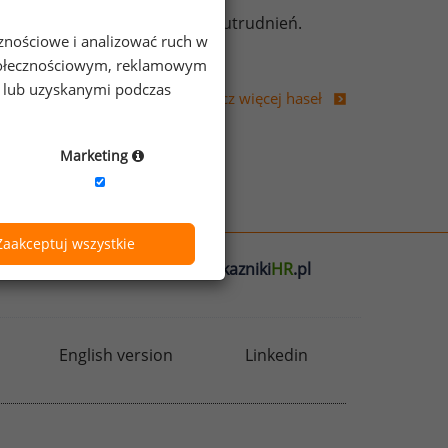
 ze względu na każdy czynnik utrudnień.
cznościowe i analizować ruch w
 społecznościowym, reklamowym
tody wartościowania pracy
e lub uzyskanymi podczas
Zobacz więcej haseł
Marketing
Zaakceptuj wszystkie
l
badania
HR
.pl
wskazniki
HR
.pl
English version
Linkedin