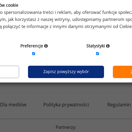
ków cookie
okowanie pozostałych stanowisk pracy na skali porównawczej
o spersonalizowania treści i reklam, aby oferować funkcje społe
o tym, jak korzystasz z naszej witryny, udostępniamy partnerom
 też:
Analityczno-rangowa metoda wartościowania pracy
,
Me
gą połączyć te informacje z innymi danymi otrzymanymi od Ciebi
Preferencje
Statystyki
Zapisz powyższy wybór
kfw.sedlak.pl
rynekpracy.pl
raportyplacowe.p
Dla mediów
Polityka prywatności
Regulamin
Partnerzy: