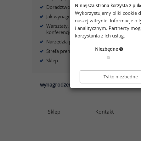
Niniejsza strona korzysta z pli
Doradztwo płacowe
Wykorzystujemy pliki cookie d
Jak wynagradzać?
naszej witrynie. Informacje 
Warsztaty, szkolenia,
i analitycznym. Partnerzy mo
konferencje
korzystania z ich usług.
Narzędzia płacowe
Niezbędne
Strefa premium
Sklep
Tylko niezbędne
wynagrodzenia.pl
sedlak.pl
Sklep
Kontakt