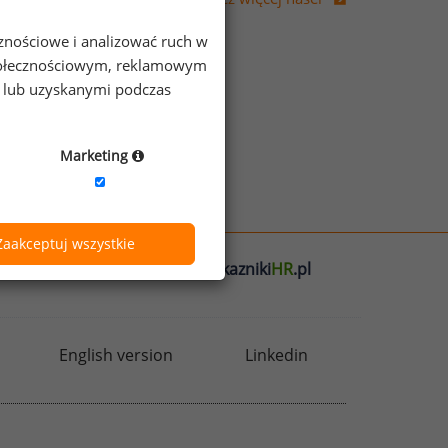
cznościowe i analizować ruch w
 społecznościowym, reklamowym
e lub uzyskanymi podczas
Marketing
Zaakceptuj wszystkie
l
badania
HR
.pl
wskazniki
HR
.pl
English version
Linkedin