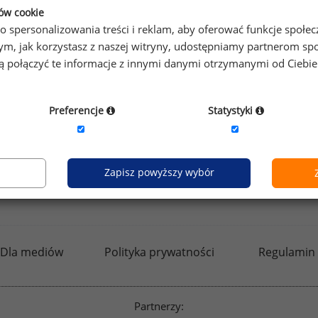
ków cookie
o spersonalizowania treści i reklam, aby oferować funkcje społe
o tym, jak korzystasz z naszej witryny, udostępniamy partnerom
gą połączyć te informacje z innymi danymi otrzymanymi od Ciebi
Preferencje
Statystyki
Zapisz powyższy wybór
kfw.sedlak.pl
rynekpracy.pl
raportyplacowe.p
Dla mediów
Polityka prywatności
Regulamin
Partnerzy: