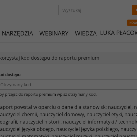
NOW
LUKA PŁACO
NARZĘDZIA
WEBINARY
WIEDZA
orzystaj kod dostępu do raportu premium
od dostępu
by przejść do raportu premium wpisz otrzymany kod.
aport powstał w oparciu o dane dla stanowisk:
nauczyciel,
n
auczyciel chemii,
nauczyciel domowy,
nauczyciel etyki,
naucz
eografii,
nauczyciel historii,
nauczyciel informatyki / technol
auczyciel języka obcego,
nauczyciel języka polskiego,
nauczyc
auczyciel matematyki,
nauczyciel muzyki,
nauczyciel naucza