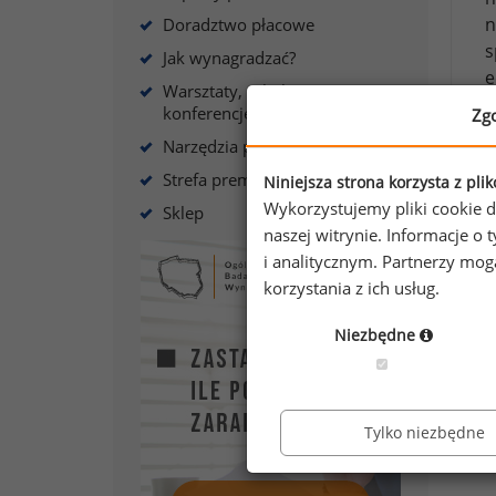
n
Doradztwo płacowe
s
Jak wynagradzać?
e
Warsztaty, szkolenia,
konferencje
Zg
J
Narzędzia płacowe
s
Strefa premium
Niniejsza strona korzysta z pli
Wykorzystujemy pliki cookie d
Sklep
naszej witrynie. Informacje 
i analitycznym. Partnerzy mo
A
korzystania z ich usług.
Niezbędne
Tylko niezbędne