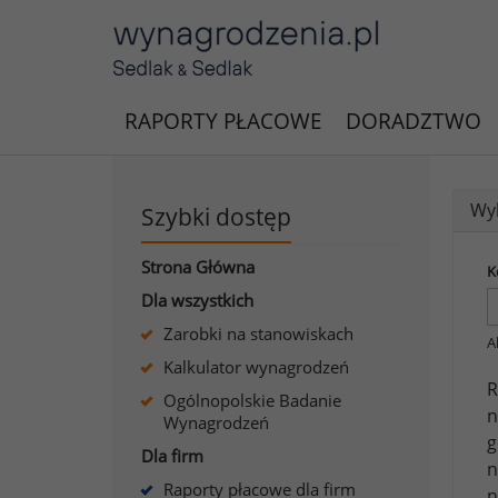
RAPORTY PŁACOWE
DORADZTWO
Wyk
Szybki dostęp
Strona Główna
K
Dla wszystkich
Zarobki na stanowiskach
A
Kalkulator wynagrodzeń
R
Ogólnopolskie Badanie
n
Wynagrodzeń
g
Dla firm
n
Raporty płacowe dla firm
n