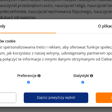
auczyciel przedsiębiorczości,
nauczyciel religii,
nauczyciel te
połeczeństwie,
nauczyciel wychowania fizycznego,
nauczycie
dukacji zdrowotnej.
ody
O plika
eżeli posiadasz dostęp, do pełnego raportu jednego z powy
prawdzić raporty dla pozostałych.
ków cookie
o spersonalizowania treści i reklam, aby oferować funkcje społe
o tym, jak korzystasz z naszej witryny, udostępniamy partnerom
gą połączyć te informacje z innymi danymi otrzymanymi od Ciebi
by otrzymać darmowy kod dostępu weź udział w
Ogólnopol
Preferencje
Statystyki
Zapisz powyższy wybór