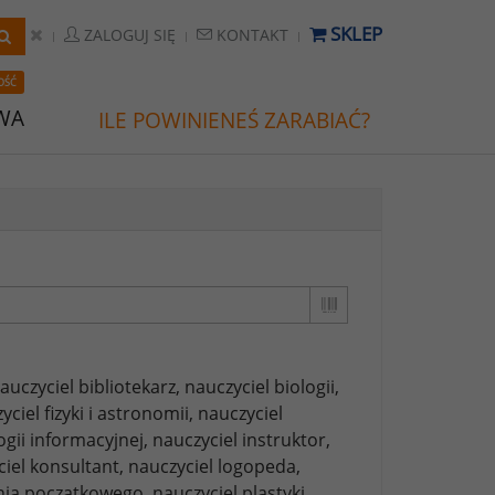
SKLEP
ZALOGUJ SIĘ
KONTAKT
OŚĆ
WA
ILE POWINIENEŚ ZARABIAĆ?
auczyciel bibliotekarz,
nauczyciel biologii,
yciel fizyki i astronomii,
nauczyciel
ogii informacyjnej,
nauczyciel instruktor,
iel konsultant,
nauczyciel logopeda,
nia początkowego,
nauczyciel plastyki,