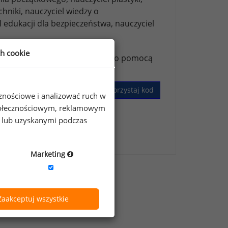
chniki,
nauczyciel wiedzy o
l edukacji dla bezpieczeństwa,
nauczyciel
ch cookie
ższych stanowisk możesz za jego pomocą
Wykorzystaj kod
cznościowe i analizować ruch w
 społecznościowym, reklamowym
e lub uzyskanymi podczas
skim Badaniu Wynagrodzeń
.
Marketing
Zaakceptuj wszystkie