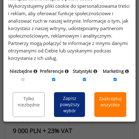
Wykorzystujemy pliki cookie do spersonalizowania treści
Analiza luki płacowej
i reklam, aby oferować funkcje społecznościowe i
analizować ruch w naszej witrynie. Informacje o tym, jak
Warunki korzystania z Raportu Płacowego
korzystasz z naszej witryny, udostępniamy partnerom
społecznościowym, reklamowym i analitycznym.
Partnerzy mogą połączyć te informacje z innymi danymi
Opcje zakupu
otrzymanymi od Ciebie lub uzyskanymi podczas
korzystania z ich usług.
Niezbędne
Preferencje
Statystyki
Marketing
14 000 PLN + 23% VAT
Kup teraz
Zapisz
Tylko
Zaakceptuj
powyższy
niezbędne
wszystkie
wybór
Przekaż dane do trwającego badania
2 edycje Raportu płacowego
w
niższej cenie
9 000 PLN + 23% VAT