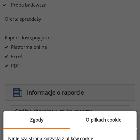
Próba badawcza
Oferta sprzedaży
Raport dostępny jako:
Platforma online
Excel
PDF
Informacje o raporcie
Ogólna charakterystyka raportu
Zgody
O plikach cookie
Informacje zawarte w raporcie
Analiza comparatio
Niniejsza strona korzysta z plików cookie