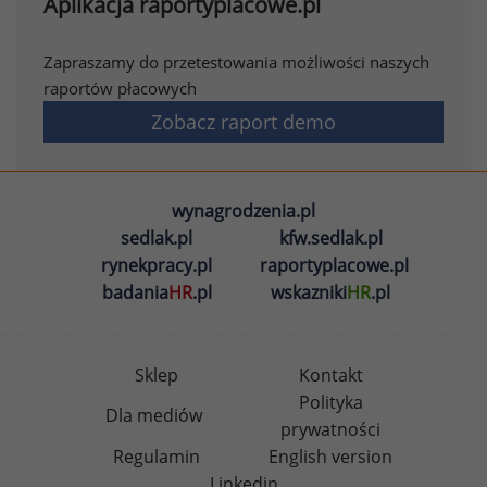
Aplikacja raportyplacowe.pl
Zapraszamy do przetestowania możliwości naszych
raportów płacowych
Zobacz raport demo
wynagrodzenia.pl
sedlak.pl
kfw.sedlak.pl
rynekpracy.pl
raportyplacowe.pl
badania
HR
.pl
wskazniki
HR
.pl
Sklep
Kontakt
Polityka
Dla mediów
prywatności
Regulamin
English version
Linkedin